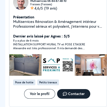
Multiservices 06-84-87-48-10
Fraisses (Fraisses)
4,6/5
(19 avis)
Présentation
Multiservices Rénovation & Aménagement intérieur
Professionnel sérieux et polyvalent, j'interviens pour vos
travaux : - Placo - Peinture - Petite plomberie -
Électricité - Carrelage & faïence - Montage de meubles
Dernier avis laissé par Agnes : 5/5
& cuisines - Travail propre, soigné et durable - Analyse
Il y a plus de 6 mois
INSTALLATION SUPPORT MURAL TV et POSE ETAGERE
précise de votre besoin - Respect des délais - Conseils
Alexandre est très professionnel. Il m'a demandé des
clairs et transparents Chaque chantier est réalisé avec
renseignements concernant le mur et la télé avant les travaux.
rigueur et souci du détail. Un projet ? Une réparation ?
Il m'a même conseillé sur l'achat du support. Contact et travail
Besoin d'un devis rapide ? Contactez-moi (06-84-87-
au TOP. Je recommande SAP
48-10), réponse rapide assurée.
Pose de hotte
Petits travaux
Voir le profil
Contacter