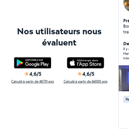
Pr
Bon
Nos utilisateurs nous
tra
(pr
évaluent
neu
De
(u
Il y
Ham
(u
tra
me
(ri
li
4,6/5
4,6/5
To
Calculé à partir de 48731 avis
Calculé à partir de 66000 avis
Dé
él
str
Pe
di