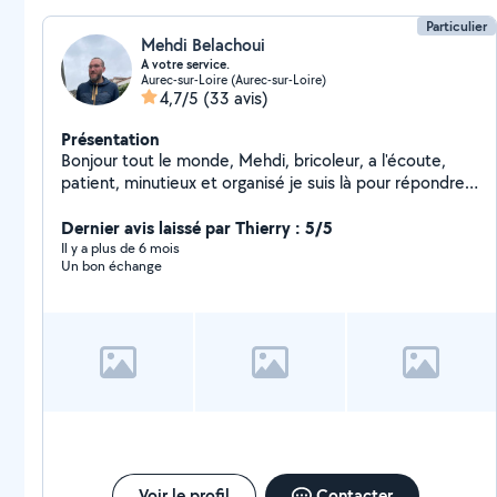
Particulier
Mehdi Belachoui
A votre service.
Aurec-sur-Loire (Aurec-sur-Loire)
4,7/5
(33 avis)
Présentation
Bonjour tout le monde, Mehdi, bricoleur, a l'écoute,
patient, minutieux et organisé je suis là pour répondre à
vos besoins en tout genre(petits bricolage, tonte, taille
de haie, jardinage, peinture, tapisserie, pose de
Dernier avis laissé par Thierry : 5/5
parquet, repassage, ménage, déménagement...).
Il y a plus de 6 mois
Un bon échange
N'hésitez pas à me contactez, je serai ravi d'échanger
avec vous. Au plaisir.
Voir le profil
Contacter