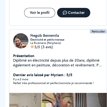
Voir le profil
Contacter
Particulier
Neguib Benremila
Électricité et petits travaux
La Ricamarie (Peripherie)
5/5
(3 avis)
Présentation
Diplômé en électricité depuis plus de 20ans, diplômé
également en peinture, décoration et revêtement. Par
la suite j'ai suivi une formation en plomberie. Je vous
propose un travail soigné et de qualité dans plusieurs
Dernier avis laissé par Myriam : 5/5
domaines du bâtiment, tout type de travaux
Il y a 2 mois
Parfait très professionnel et perfectionniste je recommande !
d'électricité (installation, recherche de panne,
domotique....), de plomberie ( installation en cuivre et
PER, refection salle de bain, de toilette et de cuisine
etc...). Je fais également tout type de réparation
diverse (réparation d'outils électriques, de vélo....).