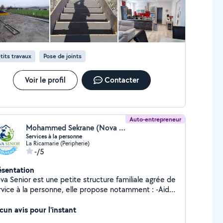
tits travaux
Pose de joints
Voir le profil
Contacter
Auto-entrepreneur
Mohammed Sekrane (Nova senior)
Services à la personne
La Ricamarie (Peripherie)
-/5
ésentation
va Senior est une petite structure familiale agrée de
rvice à la personne, elle propose notamment : -Aide
domicile avec accompagnement extérieur - petits
avaux de bricolage & de jardinage Nos interventions
cun avis pour l'instant
t rapides et pro, avec possibilité d'avantages