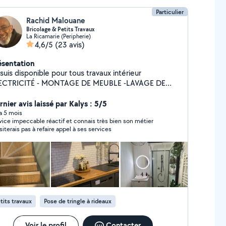
Particulier
Rachid Malouane
Bricolage & Petits Travaux
La Ricamarie (Peripherie)
4,6/5
(23 avis)
ésentation
suis disponible pour tous travaux intérieur
ECTRICITÉ - MONTAGE DE MEUBLE -LAVAGE DE
S - PEINTURE NETTOYAGE DE CANAPÉ
ETTOYAGE DE MATELA
nier avis laissé par Kalys : 5/5
 a 5 mois
vice impeccable réactif et connais très bien son métier
ésiterais pas à refaire appel à ses services
tits travaux
Pose de tringle à rideaux
Voir le profil
Contacter