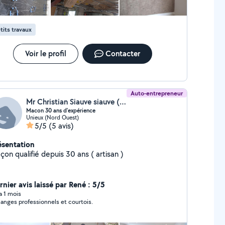
tits travaux
Voir le profil
Contacter
Auto-entrepreneur
Mr Christian Siauve siauve (Maçon 4243-)
Macon 30 ans d'expérience
Unieux (Nord Ouest)
5/5
(5 avis)
ésentation
on qualifié depuis 30 ans ( artisan )
rnier avis laissé par René : 5/5
 a 1 mois
anges professionnels et courtois.