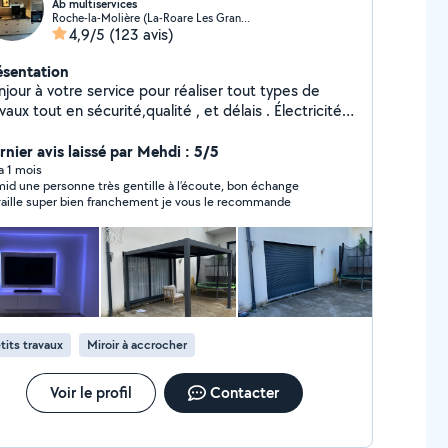
Ab multiservices
Roche-la-Molière (La-Roare Les Granges)
4,9/5
(123 avis)
ésentation
jour à votre service pour réaliser tout types de
vaux tout en sécurité,qualité , et délais . Électricité
ise,tableau électrique, luminaires,inter,etc..)ancien ,
f. Volet roulant ( manuel, ou électrique ) Serrurier.
rnier avis laissé par Mehdi : 5/5
rgence, changement,etc) Plomberie
 a 1 mois
id une personne très gentille à l’écoute, bon échange
rgences,sanitaire bouché) Montage de
vaille super bien franchement je vous le recommande
uble(chambre ,cuisine équipée ,table) Tringlerie
deaux ,étagère ..) Électroménager lave linge, sèche
nge ( dépannage,petit ou gros) Nettoyages :canapé.
nte pelouse , arbuste. Déménagement.
sencombrement vide cave ,garage. Débarrasse tout
ectroménager . Pose parquet flottant,bois, ou
atifié. Livraison dans toute la France !!! Panne
tits travaux
Miroir à accrocher
verses urgente .
Voir le profil
Contacter