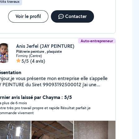
tits travaux
Voir le profil
Contacter
Auto-entrepreneur
Anis Jerfel (JAY PEINTURE)
Plâtrerie peinture , plaquiste
Firminy (Centre)
5/5
(4 avis)
ésentation
njour,je vous présente mon entreprise elle s'appelle
 PEINTURE du Siret 99093192500012 j'ai une
périence de 30 ans et je vous garantis mon boulot et
n entreprise assuré.cordialement Jerfel Anis
rnier avis laissé par Chayma : 5/5
y a plus de 6 mois
ntre très pro travail propre et rapide Résultat parfait je
commande vivement