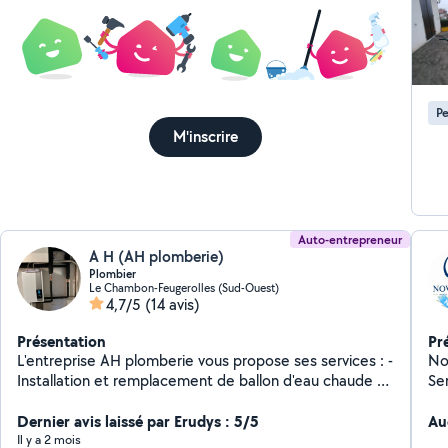
Pe
M'inscrire
Auto-entrepreneur
A H (AH plomberie)
Plombier
Le Chambon-Feugerolles (Sud-Ouest)
4,7/5
(14 avis)
Présentation
Pr
L'entreprise AH plomberie vous propose ses services : -
No
Installation et remplacement de ballon d'eau chaude -
Se
Installation de chaudières (gaz, électrique, murale ou
à 
au sol) -Dépannage express -Rupture ou réparation de
Dernier avis laissé par Erudys : 5/5
tr
Au
canalisation -Remplacement et installation de
son
Il y a 2 mois