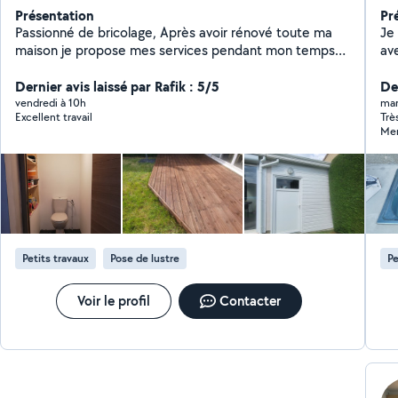
Présentation
Pr
Passionné de bricolage, Après avoir rénové toute ma
Je
maison je propose mes services pendant mon temps
avec 
libre. Je suis très manuel dans tous les domaines . Je
esp
suis a l'écoute de toutes propositions de chantier. Je
Dernier avis laissé par Rafik : 5/5
pr
Der
travaille soigneusement et minutieusement.
vendredi à 10h
mar
Excellent travail
Trè
Mer
Petits travaux
Pose de lustre
Pe
Voir le profil
Contacter