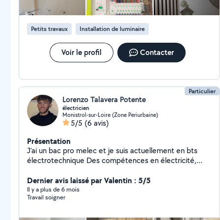
Évidemment montage de meuble cuisine équipée,
pose d' électroménager etc. Pose dr porte d'entrée,
de fenêtre, de volet roulant, de portail motorisé. Pour
Petits travaux
Installation de luminaire
toute demande n'hésitez pas. Reponse rapide
Voir le profil
Contacter
Particulier
Lorenzo Talavera Potente
électricien
Monistrol-sur-Loire (Zone Periurbaine)
5/5
(6 avis)
Présentation
J'ai un bac pro melec et je suis actuellement en bts
électrotechnique Des compétences en électricité,
placo, carrelage et montage de meuble
Dernier avis laissé par Valentin : 5/5
Il y a plus de 6 mois
Travail soigner