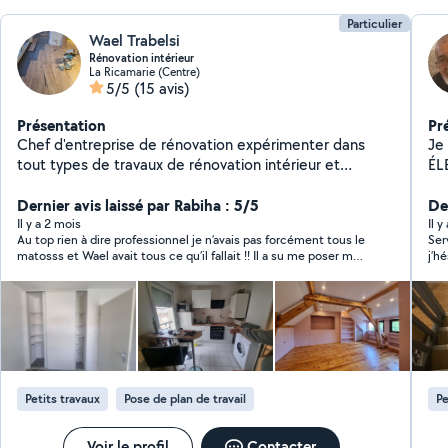
Particulier
Wael Trabelsi
Rénovation intérieur
La Ricamarie (Centre)
5/5
(15 avis)
Présentation
Pr
Chef d'entreprise de rénovation expérimenter dans
Je 
tout types de travaux de rénovation intérieur et
ÉL
extérieur , peinture au rouleau et au pistolet . Placo
VITRE
plâtre ainsi la rénovation du parquet et travaux de
Dernier avis laissé par Rabiha : 5/5
,N
Der
nettoyage et création des placards sur mesure.
Il y a 2 mois
Il y
Au top rien à dire professionnel je n’avais pas forcément tous le
Ser
N'hésitez pas a nous contacter .
matosss et Wael avait tous ce qu’il fallait !! Il a su me poser mes
j’h
tringles m’accrocher deux planches murales et un meuble salle
de bain sans soucis en deux temps trois mouvements Je vous
le recommande les yeux fermés pour vos interventions de plus
niveau rapport qualité prix 🥇
Petits travaux
Pose de plan de travail
Pe
Voir le profil
Contacter