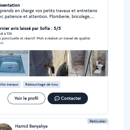
ésentation
 prends en charge vos petits travaux et entretiens
patience et attention. Plomberie, bricolage,
aces verts : je viens équipé et je travaille
oprement. N'hésitez pas si besoin
nier avis laissé par Sofia : 5/5
di à 15h
s ponctuelle et réactif. Moh a réalisé un travail de qualité.
ci
tits travaux
Rebouchage de trou
Voir le profil
Contacter
Particulier
Hamid Benyahya