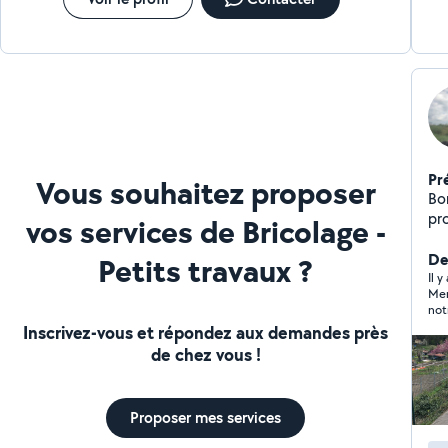
Pr
Vous souhaitez proposer
Bonjour Ancien p
propose Taille ,to
vos services de Bricolage -
ma
ma
De
Petits travaux ?
d'
Il 
Mer
not
réa
Inscrivez-vous et répondez aux demandes près
de chez vous !
Proposer mes services