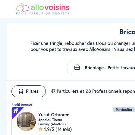
Brico
Fixer une tringle, reboucher des trous ou changer u
pour vos petits travaux avec AlloVoisins ! Visualise
Filtres
47 Particuliers et 28 Professionnels répo
Profil boosté
Particulier
Yusuf Ortaoren
Appelou Therm
Firminy (Abattoir)
4,9/5
(14 avis)