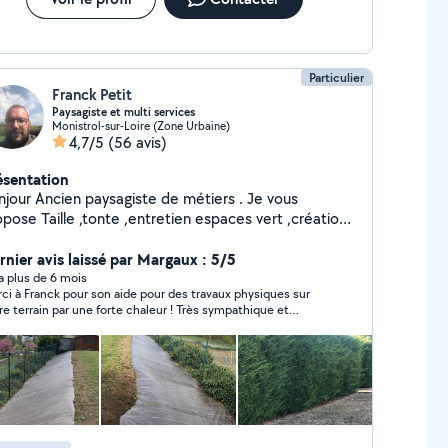
Particulier
Franck Petit
Paysagiste et multi services
Monistrol-sur-Loire (Zone Urbaine)
4,7/5
(56 avis)
ésentation
aysagiste de métiers . Je vous
nte ,entretien espaces vert ,création
ssif , également évacuation de gravats ou autre.
is également petits travaux d'intérieur ou
rnier avis laissé par Margaux : 5/5
extérieure .Réponse rapide et sérieuse.
y a plus de 6 mois
ci à Franck pour son aide pour des travaux physiques sur
re terrain par une forte chaleur ! Très sympathique et
ctif, je vous recommande ses services !