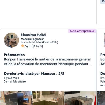
Pe
Auto-entrepreneur
Mounirou Halidi
Menuisier agenceur
Roche-la-Molière (Centre-Ville)
5/5
(9 avis)
Présentation
Pr
Bonjour ! j'ai exercé le métier de la maçonnerie général
Bo
et de la rénovation de monument historique pendant
JAY
15 ans. Ma passion pour le bois a fait que je me suis
ex
reconverti en tant que menuisier agenceur en option
Dernier avis laissé par Mansour : 5/5
mo
De
fabriquant et installation agencement intérieur. Je suis
Il y a 2 mois
Il 
Je n ai fait affaire
Pei
disponible et flexible pour discuter de vos projets et
re
trouver des solutions adaptées à vos besoins et à
votre budget.