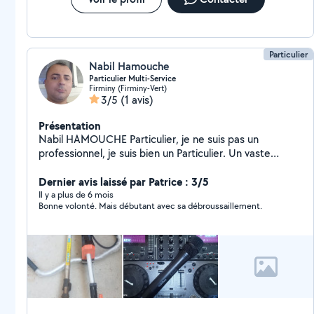
Particulier
Nabil Hamouche
Particulier Multi-Service
Firminy (Firminy-Vert)
3/5
(1 avis)
Présentation
Nabil HAMOUCHE Particulier, je ne suis pas un
professionnel, je suis bien un Particulier. Un vaste
service aux particulier, service aux personne, travaux de
bricolage, jardinage, Nettoyage extérieur des
Dernier avis laissé par Patrice : 3/5
véhicules, cours de la langue Arabe pour les débutants
Il y a plus de 6 mois
Bonne volonté. Mais débutant avec sa débroussaillement.
intéressés, montage vidéo, photographe pour tout
événement fête ou autre, Photocopie, Imprimé noir et
blanc en couleur et scané vous documents, envoi de
vous Emails, Location de films/DVD, DJ multi musique
disck jocky sur commande, ect.... à me consulter par
téléphone au 06-78-87-13-97 ou via le site Allovoisin.