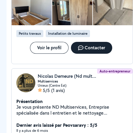
Petits travaux
Installation de luminaire
Voir le profil
Contacter
Auto-entrepreneur
Nicolas Demeure (Nd multi services)
Multiservices
Unieux (Centre Est)
5/5
(1 avis)
Présentation
Je vous présente ND Multiservices, Entreprise
spécialisée dans l entretien et le nettoyage
professionnel. Mes services inclus notamment -
Nettoyage de bureaux, commerces, locaux
Dernier avis laissé par Peovsaravy : 5/5
professionnels - Nettoyage après travaux - Nettoyage
Il y a plus de 6 mois