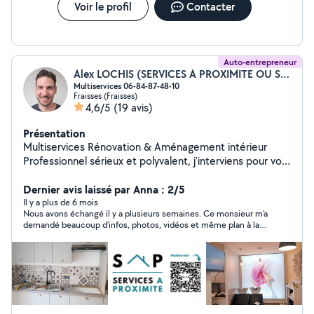
Voir le profil
Contacter
Auto-entrepreneur
Alex LOCHIS (SERVICES A PROXIMITE OU SAP)
Multiservices 06-84-87-48-10
Fraisses (Fraisses)
4,6/5
(19 avis)
Présentation
Multiservices Rénovation & Aménagement intérieur
Professionnel sérieux et polyvalent, j'interviens pour vos
travaux : - Placo - Peinture - Petite plomberie -
Électricité - Carrelage & faïence - Montage de meubles
Dernier avis laissé par Anna : 2/5
& cuisines - Travail propre, soigné et durable - Analyse
Il y a plus de 6 mois
Nous avons échangé il y a plusieurs semaines. Ce monsieur m’a
précise de votre besoin - Respect des délais - Conseils
demandé beaucoup d’infos, photos, vidéos et même plan à la
clairs et transparents Chaque chantier est réalisé avec
main que je lui ai fournies et depuis silence radio malgré 3
rigueur et souci du détail. Un projet ? Une réparation ?
relances (lues sur Whatssap) toujours sans réponse. Je ne
Besoin d'un devis rapide ? Contactez-moi (06-84-87-48-
donne pas suite car pas réactif du tout.
10), réponse rapide assurée.