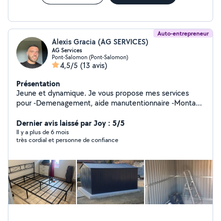
Auto-entrepreneur
Alexis Gracia (AG SERVICES)
AG Services
Pont-Salomon (Pont-Salomon)
4,5/5
(13 avis)
Présentation
Jeune et dynamique. Je vous propose mes services
pour -Demenagement, aide manutentionnaire -Montage
en meubles kit -Entretien d'espace verts ( tonte de
pelouse,débroussaillage) -Divers petit travaux, bricolage
Dernier avis laissé par Joy : 5/5
-Serveur et barman pour vos événements (mariage,
Il y a plus de 6 mois
très cordial et personne de confiance
anniversaire) Intervention dans le 42/43/69/63 Devis
Gratuit Disponible 24/7