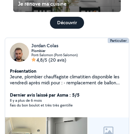
Je rénove ma cuisine
Découvrir
Particulier
Jordan Colas
Plombier
Pont-Salomon (Pont-Salomon)
4,8/5
(20 avis)
Présentation
Jeune, plombier chauffagiste climatitien disponible les
vendredi après midi pour : - remplacement de ballon
électrique ou thermodynamique . - entretien de pompe
à chaleur air/air ou air/eau ou géothermique. -
Dernier avis laissé par Asma : 5/5
changement de mécanisme de wc et ou flotteur. -
Il y a plus de 6 mois
Fais du bon boulot et très très gentille
changement de robinet. - joint d'étanchéité bac à
douche ou baignoire.