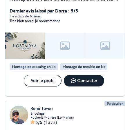
43-69-38-63-01 N'hésitez pas à nous contacter Je vous
laisse également mon numéro
Dernier avis laissé par Dorra : 5/5
Il y a plus de 6 mois
Très bien merci je recommande
Montage de dressing en kit
Montage de meuble en kit
Voir le profil
Contacter
Particulier
René Tuveri
Bricolage
Roche-la-Molière (Le-Marais)
5/5
(1 avis)