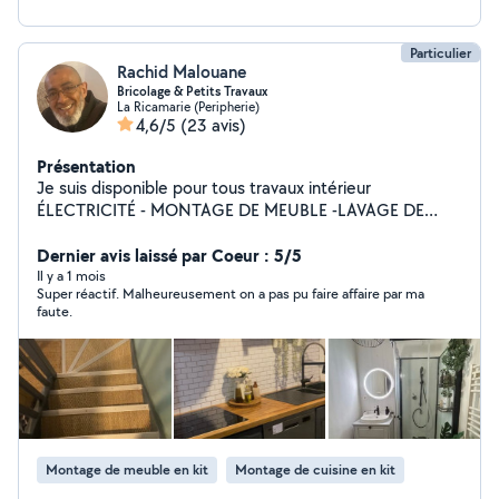
Particulier
Rachid Malouane
Bricolage & Petits Travaux
La Ricamarie (Peripherie)
4,6/5
(23 avis)
Présentation
Je suis disponible pour tous travaux intérieur
ÉLECTRICITÉ - MONTAGE DE MEUBLE -LAVAGE DE
VITRES - PEINTURE NETTOYAGE DE CANAPÉ
,NETTOYAGE DE MATELA
Dernier avis laissé par Coeur : 5/5
Il y a 1 mois
Super réactif. Malheureusement on a pas pu faire affaire par ma
faute.
Montage de meuble en kit
Montage de cuisine en kit