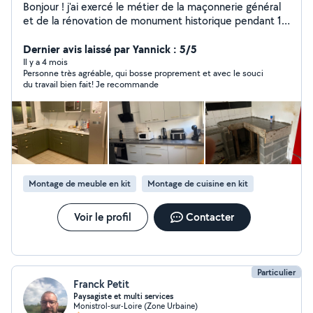
Bonjour ! j'ai exercé le métier de la maçonnerie général
et de la rénovation de monument historique pendant 15
ans. Ma passion pour le bois a fait que je me suis
reconverti en tant que menuisier agenceur en option
Dernier avis laissé par Yannick : 5/5
fabriquant et installation agencement intérieur. Je suis
Il y a 4 mois
Personne très agréable, qui bosse proprement et avec le souci
disponible et flexible pour discuter de vos projets et
du travail bien fait! Je recommande
trouver des solutions adaptées à vos besoins et à votre
budget.
Montage de meuble en kit
Montage de cuisine en kit
Voir le profil
Contacter
Particulier
Franck Petit
Paysagiste et multi services
Monistrol-sur-Loire (Zone Urbaine)