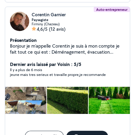
Auto-entrepreneur
Corentin Garnier
Paysagiste
Firminy (Chazeau)
4,6/5
(12 avis)
Présentation
Bonjour je m'appelle Corentin je suis à mon compte je
fait tout ce qui est : Déménagement, évacuation
déchets gravats Entretien d'espaces vert (tonte, taille
élagage et abattage d'arbres) Netoyage façade
Dernier avis laissé par Voisin : 5/5
Contact au : zéro six zéro deux soixante treize cinquante
Il y a plus de 6 mois
jeune mais tres serieux et travaille propre,je recommande
deux quatre vingt quatre