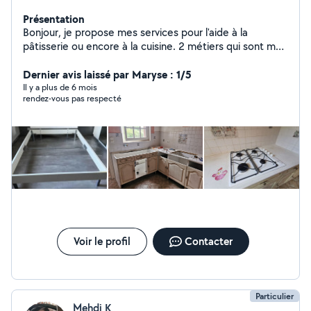
Présentation
Bonjour, je propose mes services pour l'aide à la
pâtisserie ou encore à la cuisine. 2 métiers qui sont mes
métiers principaux. Pour le reste, je suis très abile,
soigneux donc je propose mes services également pour
Dernier avis laissé par Maryse : 1/5
du ménage, du repassage, entretien d'espaces verts,
Il y a plus de 6 mois
rendez-vous pas respecté
debarassement de maison, déménagement et autres...
Voir le profil
Contacter
Particulier
Mehdi K