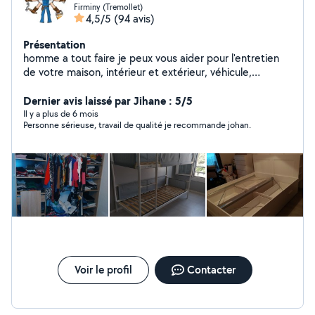
Firminy (Tremollet)
4,5/5
(94 avis)
Présentation
homme a tout faire je peux vous aider pour l'entretien
de votre maison, intérieur et extérieur, véhicule,
montage de meuble, et plein d'autre juste me
demander. Je m'adapte au budget des personnes qui
Dernier avis laissé par Jihane : 5/5
ont besoin.
Il y a plus de 6 mois
Personne sérieuse, travail de qualité je recommande johan.
Voir le profil
Contacter