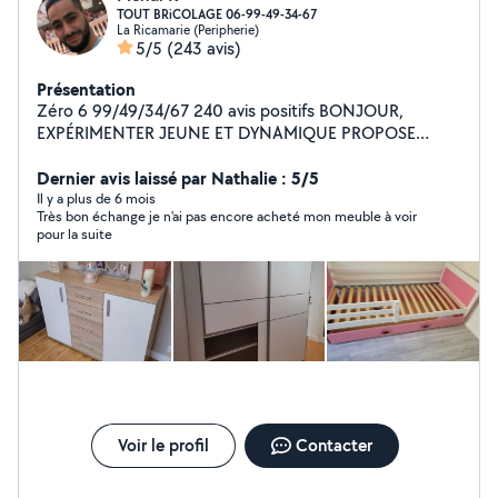
TOUT BRiCOLAGE 06-99-49-34-67
La Ricamarie (Peripherie)
5/5
(243 avis)
Présentation
Zéro 6 99/49/34/67 240 avis positifs BONJOUR,
EXPÉRIMENTER JEUNE ET DYNAMIQUE PROPOSE
TOUT TYPE DE TRAVAUX. Équiper de véhicule en
conséquence - Évacuation divers déchetterie - Tonte de
Dernier avis laissé par Nathalie : 5/5
pelouse - Débroussaillage divers - Manutention divers -
Il y a plus de 6 mois
Très bon échange je n'ai pas encore acheté mon meuble à voir
Pose de parquet flottant - Installation électrique (BTS
pour la suite
Élec) - Nombreux bricolage voir photos - Pose de
grillage souple et rigide - Montage de meuble en kit (++)
- Nettoyage intérieur extérieur voiture Joignable de 8h à
21h 7 jours sur 7 MED-K BRICOLAGE ET MANUTENTION
Travail consciencieux et rigoureux
Voir le profil
Contacter