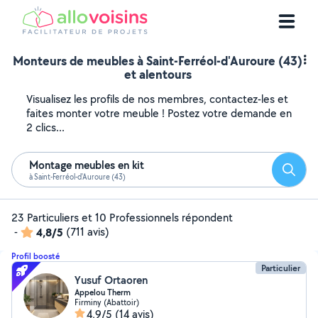
Monteurs de meubles à Saint-Ferréol-d'Auroure (43)
et alentours
Visualisez les profils de nos membres, contactez-les et
faites monter votre meuble ! Postez votre demande en
2 clics...
Montage meubles en kit
Reche
à Saint-Ferréol-d'Auroure (43)
23 Particuliers et 10 Professionnels répondent
-
4,8/5
(711 avis)
Profil boosté
Particulier
Yusuf Ortaoren
Appelou Therm
Firminy (Abattoir)
4,9/5
(14 avis)