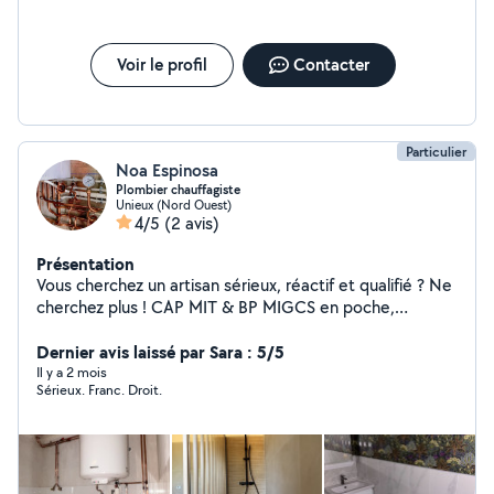
Voir le profil
Contacter
Particulier
Noa Espinosa
Plombier chauffagiste
Unieux (Nord Ouest)
4/5
(2 avis)
Présentation
Vous cherchez un artisan sérieux, réactif et qualifié ? Ne
cherchez plus ! CAP MIT & BP MIGCS en poche,
j'interviens rapidement pour tous vos travaux de
plomberie, chauffage et sanitaire : Dépannage /
Dernier avis laissé par Sara : 5/5
réparation / entretien Installation de chaudières,
Il y a 2 mois
Sérieux. Franc. Droit.
radiateurs, chauffe-eau Création ou rénovation de salles
de bains Fuites, débouchage, robinetterie, WC, etc.
Basé dans la Loire, je me déplace avec tout le matériel
nécessaire pour un travail propre, durable et garanti.
Artisan de métier, je privilégie la qualité, la ponctualité