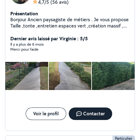
4,7/5
(56 avis)
Présentation
Bonjour Ancien paysagiste de métiers . Je vous propose
Taille ,tonte ,entretien espaces vert ,création massif ,
également évacuation de gravats ou autre. mais
également petits travaux d'intérieur ou d'extérieure
Dernier avis laissé par Virginie : 5/5
.Réponse rapide et sérieuse.
Il y a plus de 6 mois
Merci pour l’aide
Voir le profil
Contacter
Particulier