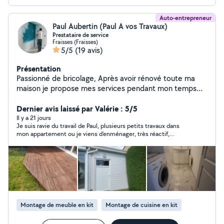
Auto-entrepreneur
Paul Aubertin (Paul A vos Travaux)
Prestataire de service
Fraisses (Fraisses)
5/5
(19 avis)
Présentation
Passionné de bricolage, Après avoir rénové toute ma
maison je propose mes services pendant mon temps
libre. Je suis très manuel dans tous les domaines . Je
suis a l'écoute de toutes propositions de chantier. Je
Dernier avis laissé par Valérie : 5/5
travaille soigneusement et minutieusement.
Il y a 21 jours
Je suis ravie du travail de Paul, plusieurs petits travaux dans
mon appartement ou je viens d’enménager, très réactif,
contacté le 14 pour le 15, très minutieux, précis et de bons
conseils,c'est tellement rare de trouver un bon artisan sympa à
l'écoute, pas pressé, je le recommande...
Montage de meuble en kit
Montage de cuisine en kit