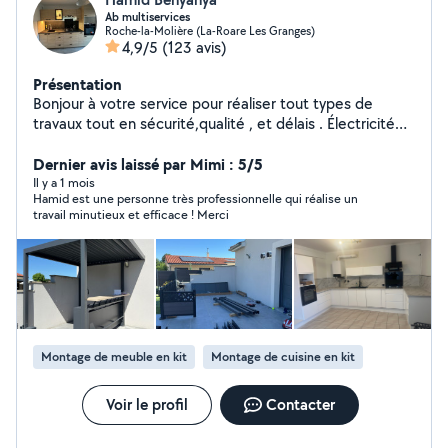
Ab multiservices
Roche-la-Molière (La-Roare Les Granges)
4,9/5
(123 avis)
Présentation
Bonjour à votre service pour réaliser tout types de
travaux tout en sécurité,qualité , et délais . Électricité
(prise,tableau électrique, luminaires,inter,etc..)ancien ,
neuf. Volet roulant ( manuel, ou électrique ) Serrurier.
Dernier avis laissé par Mimi : 5/5
(urgence, changement,etc) Plomberie
Il y a 1 mois
Hamid est une personne très professionnelle qui réalise un
(urgences,sanitaire bouché) Montage de
travail minutieux et efficace ! Merci
meuble(chambre ,cuisine équipée ,table) Tringlerie
(rideaux ,étagère ..) Électroménager lave linge, sèche
linge ( dépannage,petit ou gros) Nettoyages :canapé.
Tonte pelouse , arbuste. Déménagement.
Désencombrement vide cave ,garage. Débarrasse tout
électroménager . Pose parquet flottant,bois, ou
stratifié. Livraison dans toute la France !!! Panne diverses
Montage de meuble en kit
Montage de cuisine en kit
urgente .
Voir le profil
Contacter