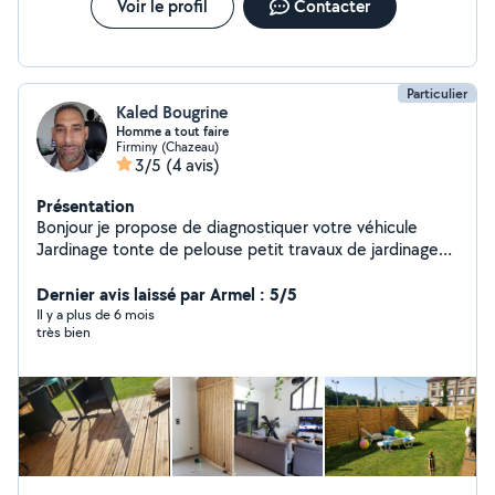
Voir le profil
Contacter
Particulier
Kaled Bougrine
Homme a tout faire
Firminy (Chazeau)
3/5
(4 avis)
Présentation
Bonjour je propose de diagnostiquer votre véhicule
Jardinage tonte de pelouse petit travaux de jardinage
clôture ect Piscine nettoyage aménagement ect
Intérieur peinture placo ect Installation meuble électro
Dernier avis laissé par Armel : 5/5
ménager ect Informatique déblocage pc diague de
Il y a plus de 6 mois
très bien
panne ect Charpentier métallique pose de barrière
porte menuiserie alu ect