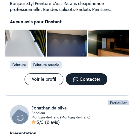
Bonjour Styl Peinture c'est 25 ans d'expérience
professionnelle. Bandes calicots-Enduits Peinture
intérieurs-Extérieurs Revêtements Muraux-Sols
Décoration. Neuf où Rénovation Je reste à votre
Aucun avis pour l'instant
disposition pour tout renseignement complémentaire.
Cordialement styl Peinture
Peinture
Peinture murale
Voir le profil
Contacter
Particulier
Jonathan da silva
Bricoleur
Montigny-le-Franc (Montigny-le-Franc)
5/5
(2 avis)
Présentation