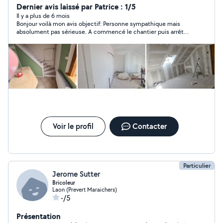
Dernier avis laissé par Patrice : 1/5
Il y a plus de 6 mois
Bonjour voilà mon avis objectif: Personne sympathique mais
absolument pas sérieuse. A commencé le chantier puis arrêt
après avoir encaissé les 4/5éme du devis. je déconseille
fortement. Cordialement
Voir le profil
Contacter
Particulier
Jerome Sutter
Bricoleur
Laon (Prevert Maraichers)
-/5
Présentation