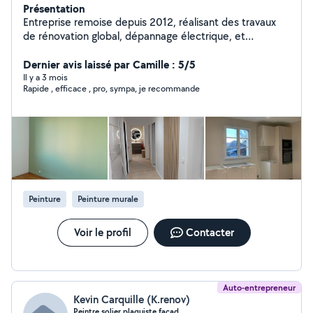
Présentation
Entreprise remoise depuis 2012, réalisant des travaux
de rénovation global, dépannage électrique, et
installation complète. Pose de plaque de plâtre et
isolation. Peinture au pistolet airless pour maison neuve.
Dernier avis laissé par Camille : 5/5
Peinture extérieur, façade. Papier peint. Sol parquet,
Il y a 3 mois
Rapide , efficace , pro, sympa, je recommande
dalle de pvc. Salle de bain complète. Tout travaux divers
dans le bâtiment. Garantie décennale. N hesitez pas à
me contacter. Cordialement
Peinture
Peinture murale
Voir le profil
Contacter
Auto-entrepreneur
Kevin Carquille (K.renov)
Peintre solier plaquiste facad