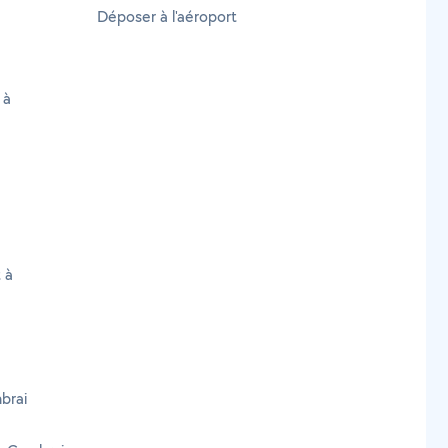
Déposer à l'aéroport
 à
 à
brai