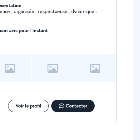
ésentation
yeuse , organisée , respectueuse , dynamique .
cun avis pour l'instant
Voir le profil
Contacter