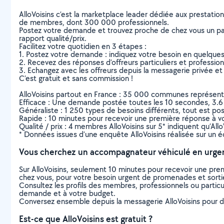
AlloVoisins c’est la marketplace leader dédiée aux prestatio
de membres, dont 300 000 professionnels.
Postez votre demande et trouvez proche de chez vous un parti
rapport qualité/prix.
Facilitez votre quotidien en 3 étapes :
1. Postez votre demande : indiquez votre besoin en quelque
2. Recevez des réponses d’offreurs particuliers et professio
3. Echangez avec les offreurs depuis la messagerie privée et 
C’est gratuit et sans commission !
AlloVoisins partout en France : 35 000 communes représentées 
Efficace : Une demande postée toutes les 10 secondes, 3.6
Généraliste : 1 250 types de besoins différents, tout est poss
Rapide : 10 minutes pour recevoir une première réponse à 
Qualité / prix : 4 membres AlloVoisins sur 5* indiquent qu’All
* Données issues d’une enquête AlloVoisins réalisée sur un é
Vous cherchez un accompagnateur véhiculé en urge
Sur AlloVoisins, seulement 10 minutes pour recevoir une p
chez vous, pour votre besoin urgent de promenades et sorti
Consultez les profils des membres, professionnels ou particuli
demande et à votre budget.
Conversez ensemble depuis la messagerie AlloVoisins pour de
Est-ce que AlloVoisins est gratuit ?