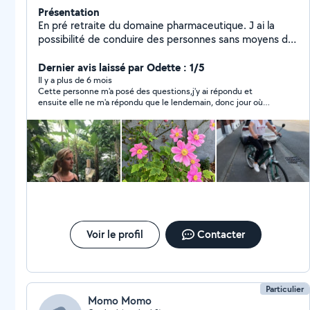
Présentation
En pré retraite du domaine pharmaceutique. J ai la
possibilité de conduire des personnes sans moyens de
locomotion pour leurs rendez-vous médicaux ,leurs
courses,leurs vacances etc je possède une golf VIII en
Dernier avis laissé par Odette : 1/5
excellent état. Je peux me rendre disponible tous les
Il y a plus de 6 mois
Cette personne m'a posé des questions,j'y ai répondu et
jours de la semaine. J habite cambrai .
ensuite elle ne m'a répondu que le lendemain, donc jour où
j'avais besoin, très irrespectueusement. Je ne crois pas que ce
soit quelqu'un sur qui on peut compter malheureusement.
Voir le profil
Contacter
Particulier
Momo Momo