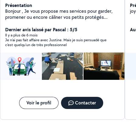
Présentation
Pr
Bonjour , Je vous propose mes services pour garder,
jo
promener ou encore câliner vos petits protégés
(chiens,lapins , hamsters) Je peux également garder
vos enfants (de 3 à 12 ans) . Je suis également
Dernier avis laissé par Pascal : 5/5
Au
disponible pour faire le ménage ou repassage. Je peux
Il y a plus de 6 mois
Je n’ai pas fait affaire avec Justine. Mais je suis persuadé que
aussi faire vos courses ou aller vous chercher le drive
c’est quelqu’un de très professionnel
(je travaille dans la zone commerciale de Proville) Je
suis assez compétente pour faire de la peinture et à
l'aise pour la tapisserie même celle à raccord. Je suis
disponible pour faire du montage de meuble type
commode, lit , armoires , salle a manger , table basse,
mtv ou autres .
Voir le profil
Contacter