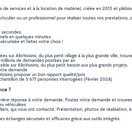
ns de services et à la location de matériel, créée en 2013 et plébi
culier ou un professionnel pour réaliser toutes vos prestations, d
s secondes.
nnels en quelques minutes.
sécurisée et faites votre choix !
sur AlloVoisins, du plus petit village à la plus grande ville, tro
 millions de demandes postées par an
ible sur AlloVoisins, du plus petit besoin aux plus grands projets.
votre demande
oVoisins propose un bon rapport qualité/prix
chantillon de 5 671 personnes interrogées (Février 2024)
nce ?
remière réponse à votre demande. Postez votre demande et trouve
es véhiculées
ers, qui vous ont contacté. Présentation, photos de réalisation, exp
s échanges sécurisés et efficaces grâce aux outils intégrés.