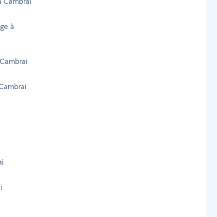
 à Cambrai
age à
 Cambrai
 Cambrai
i
i