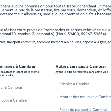
et sans aucune commission pour tout utilisateur cherchant un membre
uement le prix de la prestation, fixé par vous, demandeur, et l’offr
rectement sur AlloVoisins, sans aucune commission ni frais bancaire
our réaliser votre projet de Promenades et sorties véhiculées sur l
 cambrai 10, cambrai 3, cambrai 6) (Nord, 59400, 59267, 59554)
hiculé, transport en voiture, accompagnement aux courses, dépose à la gare,
imilaires à Cambrai
Autres services à Cambrai
e résultats et étant de la même
Ayant le plus de résultats dans cette ville
cette ville
Bricoler à Cambrai
eur à Cambrai
Monter des meubles à Cambra
e colis à Cambrai
Poser du parquet à Cambrai