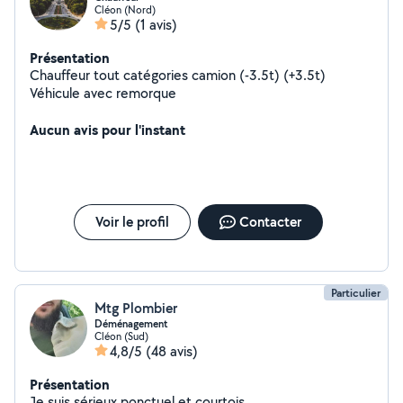
Cléon (Nord)
5/5
(1 avis)
Présentation
Chauffeur tout catégories camion (-3.5t) (+3.5t)
Véhicule avec remorque
Aucun avis pour l'instant
Voir le profil
Contacter
Particulier
Mtg Plombier
Déménagement
Cléon (Sud)
4,8/5
(48 avis)
Présentation
Je suis sérieux ponctuel et courtois.......