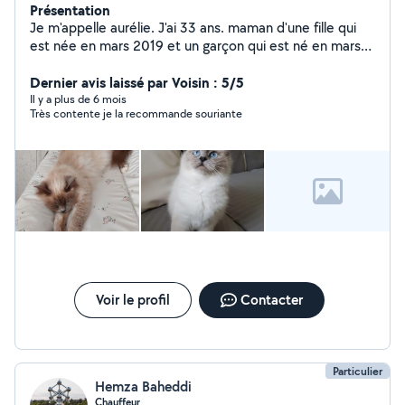
Présentation
Je m'appelle aurélie. J'ai 33 ans. maman d'une fille qui
est née en mars 2019 et un garçon qui est né en mars
2026 - Je suis disponible pour garder (chat ou petit
chien ) ou promener vos loulous. Je suis en
Dernier avis laissé par Voisin : 5/5
appartement avec balcon. Mais proposez des sorties en
Il y a plus de 6 mois
Très contente je la recommande souriante
forêt. - Faire vos courses ou bien vos accompagner faire
vos courses ou vous déposer. J'ai moi même 1 chats
(Nouméa de 9 ans sacre de brimanie)
Voir le profil
Contacter
Particulier
Hemza Baheddi
Chauffeur