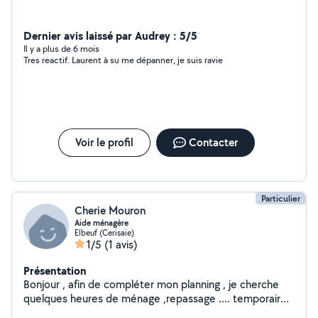
Dernier avis laissé par Audrey : 5/5
Il y a plus de 6 mois
Tres reactif. Laurent à su me dépanner, je suis ravie
Voir le profil
Contacter
Particulier
Cherie Mouron
Aide ménagère
Elbeuf (Cerisaie)
1/5
(1 avis)
Présentation
Bonjour , afin de compléter mon planning , je cherche
quelques heures de ménage ,repassage .... temporaire
et /ou en CDI . Payement en CESU . Je suis dispo sur le