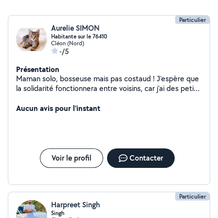
Particulier
Aurelie SIMON
Habitante sur le 76410
Cléon (Nord)
-/5
Présentation
Maman solo, bosseuse mais pas costaud ! J'espère que
la solidarité fonctionnera entre voisins, car j'ai des petits
moyens, quand il s'agira de monter des meubles ou
autre... > Je peux aider à faire des CV > Je peux aider en
Aucun avis pour l'instant
français jusqu'en 5e, en histoire géographie, et en
anglais pour réviser > Je peux me déplacer dans un
rayon de 5km maximum, merci de ne pas me demander
plus
Voir le profil
Contacter
Particulier
Harpreet Singh
Singh