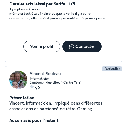
temps de midi , pour aide aux repas si besoin
Dernier avis laissé par Sarifa : 1/5
Il y a plus de 6 mois
même si tout était finalisé et que la veille il y a eu re
confirmation, elle ne s'est jamais présenté et n'a jamais pris la
peine de prévenir ou expliquer. je ne recommande pas
Voir le profil
Contacter
Particulier
Vincent Rouleau
Informaticien
Saint-Aubin-lès-Elbeuf (Centre Ville)
-/5
Présentation
Vincent, informaticien. Impliqué dans différentes
associations et passionné de rétro-Gaming.
Aucun avis pour l'instant