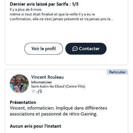
temps de midi , pour aide aux repas si besoin
Dernier avis laissé par Sarifa : 1/5
Il y a plus de 6 mois
même si tout était finalisé et que la veille il y a eu re
confirmation, elle ne s'est jamais présenté et n'a jamais pris la
peine de prévenir ou expliquer. je ne recommande pas
Voir le profil
Contacter
Particulier
Vincent Rouleau
Informaticien
Saint-Aubin-lès-Elbeuf (Centre Ville)
-/5
Présentation
Vincent, informaticien. Impliqué dans différentes
associations et passionné de rétro-Gaming.
Aucun avis pour l'instant