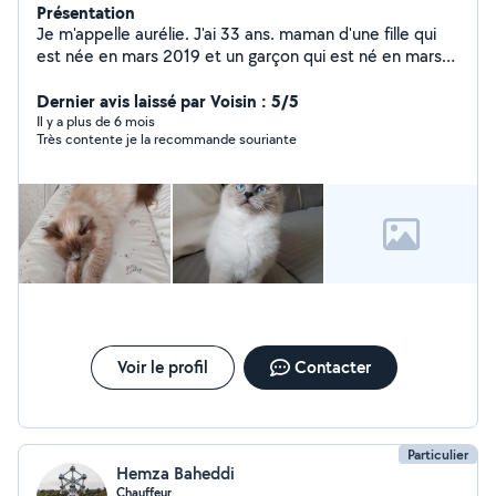
Présentation
Je m'appelle aurélie. J'ai 33 ans. maman d'une fille qui
est née en mars 2019 et un garçon qui est né en mars
2026 - Je suis disponible pour garder (chat ou petit
chien ) ou promener vos loulous. Je suis en
Dernier avis laissé par Voisin : 5/5
appartement avec balcon. Mais proposez des sorties en
Il y a plus de 6 mois
Très contente je la recommande souriante
forêt. - Faire vos courses ou bien vos accompagner faire
vos courses ou vous déposer. J'ai moi même 1 chats
(Nouméa de 9 ans sacre de brimanie)
Voir le profil
Contacter
Particulier
Hemza Baheddi
Chauffeur