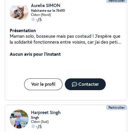
Particulier
Aurelie SIMON
Habitante sur le 76410
Cléon (Nord)
-/5
Présentation
Maman solo, bosseuse mais pas costaud ! J'espère que
la solidarité fonctionnera entre voisins, car j'ai des petits
moyens, quand il s'agira de monter des meubles ou
autre... > Je peux aider à faire des CV > Je peux aider en
Aucun avis pour l'instant
français jusqu'en 5e, en histoire géographie, et en
anglais pour réviser > Je peux me déplacer dans un
rayon de 5km maximum, merci de ne pas me demander
plus
Voir le profil
Contacter
Particulier
Harpreet Singh
Singh
Cléon (Sud)
-/5