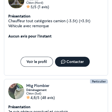
Cléon (Nord)
5/5
(1 avis)
Présentation
Chauffeur tout catégories camion (-3.5t) (+3.5t)
Véhicule avec remorque
Aucun avis pour l'instant
Voir le profil
Contacter
Particulier
Mtg Plombier
Déménagement
Cléon (Sud)
4,8/5
(48 avis)
Présentation
Je suis sérieux ponctuel et courtois.......