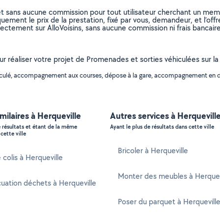
et sans aucune commission pour tout utilisateur cherchant un membre
uement le prix de la prestation, fixé par vous, demandeur, et l’offr
rectement sur AlloVoisins, sans aucune commission ni frais bancaire
ur réaliser votre projet de Promenades et sorties véhiculées sur la
hiculé, accompagnement aux courses, dépose à la gare, accompagnement en dép
imilaires à Herqueville
Autres services à Herquevill
e résultats et étant de la même
Ayant le plus de résultats dans cette ville
cette ville
Bricoler à Herqueville
 colis à Herqueville
Monter des meubles à Herquev
uation déchets à Herqueville
Poser du parquet à Herquevill