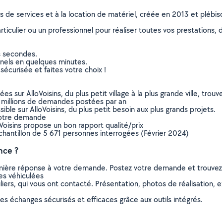
ns de services et à la location de matériel, créée en 2013 et plébi
culier ou un professionnel pour réaliser toutes vos prestations, d
s secondes.
nnels en quelques minutes.
sécurisée et faites votre choix !
sur AlloVoisins, du plus petit village à la plus grande ville, tro
 millions de demandes postées par an
ible sur AlloVoisins, du plus petit besoin aux plus grands projets.
votre demande
oVoisins propose un bon rapport qualité/prix
chantillon de 5 671 personnes interrogées (Février 2024)
nce ?
remière réponse à votre demande. Postez votre demande et trouve
es véhiculées
ers, qui vous ont contacté. Présentation, photos de réalisation, exp
s échanges sécurisés et efficaces grâce aux outils intégrés.