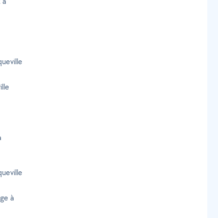
 à
ueville
lle
à
ueville
age à