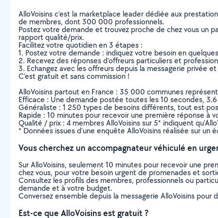
AlloVoisins c’est la marketplace leader dédiée aux prestatio
de membres, dont 300 000 professionnels.
Postez votre demande et trouvez proche de chez vous un parti
rapport qualité/prix.
Facilitez votre quotidien en 3 étapes :
1. Postez votre demande : indiquez votre besoin en quelque
2. Recevez des réponses d’offreurs particuliers et professio
3. Echangez avec les offreurs depuis la messagerie privée et 
C’est gratuit et sans commission !
AlloVoisins partout en France : 35 000 communes représentées 
Efficace : Une demande postée toutes les 10 secondes, 3.6
Généraliste : 1 250 types de besoins différents, tout est poss
Rapide : 10 minutes pour recevoir une première réponse à 
Qualité / prix : 4 membres AlloVoisins sur 5* indiquent qu’All
* Données issues d’une enquête AlloVoisins réalisée sur un é
Vous cherchez un accompagnateur véhiculé en urge
Sur AlloVoisins, seulement 10 minutes pour recevoir une p
chez vous, pour votre besoin urgent de promenades et sorti
Consultez les profils des membres, professionnels ou particuli
demande et à votre budget.
Conversez ensemble depuis la messagerie AlloVoisins pour de
Est-ce que AlloVoisins est gratuit ?