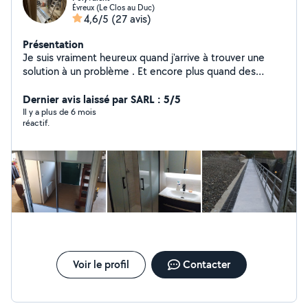
Évreux (Le Clos au Duc)
4,6/5
(27 avis)
Présentation
Je suis vraiment heureux quand j'arrive à trouver une
solution à un problème . Et encore plus quand des
clients me recommandent à d'autres clients. Cela veut
dire qu'ils ont vraiment confiance en moi et c'est très
Dernier avis laissé par SARL : 5/5
gratifiant.»
Il y a plus de 6 mois
réactif.
Voir le profil
Contacter