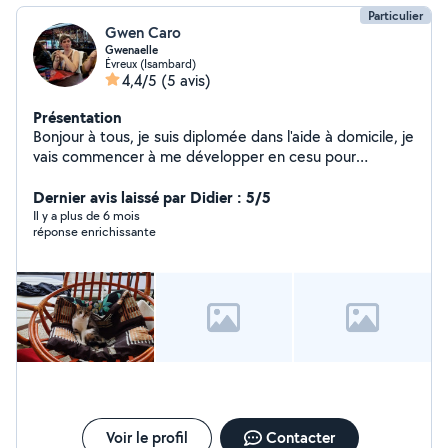
Particulier
Gwen Caro
Gwenaelle
Évreux (Isambard)
4,4/5
(5 avis)
Présentation
Bonjour à tous, je suis diplomée dans l'aide à domicile, je
vais commencer à me développer en cesu pour
différentes prestations (accompagnement aux courses,
compagnie, jeux de mémoire ou autres, aide
Dernier avis laissé par Didier : 5/5
administrative ou multimédia, petits travaux de
Il y a plus de 6 mois
réponse enrichissante
jardinage, garde ou sorties d'animaux,...) Je possède le
titre professionnel ADVF passé en 2024 et le certificat
de capacité pour les animaux domestiques passé en
septembre 2022.
Voir le profil
Contacter