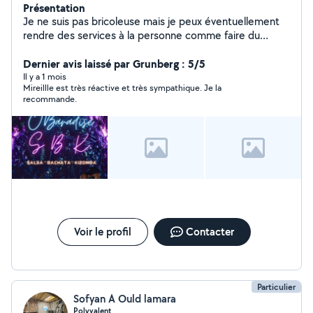
Présentation
Je ne suis pas bricoleuse mais je peux éventuellement
rendre des services à la personne comme faire du
repassage, garder des enfants ou des personnes
agées....Et bien sûr les animaux.
Dernier avis laissé par Grunberg : 5/5
Il y a 1 mois
Mireillle est très réactive et très sympathique. Je la
recommande.
Voir le profil
Contacter
Particulier
Sofyan A Ould lamara
Polyvalent