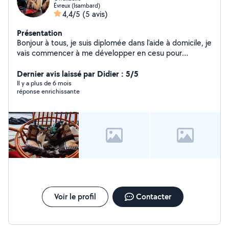
Évreux (Isambard)
4,4/5
(5 avis)
Présentation
Bonjour à tous, je suis diplomée dans l'aide à domicile, je
vais commencer à me développer en cesu pour
différentes prestations (accompagnement aux courses,
compagnie, jeux de mémoire ou autres, aide
Dernier avis laissé par Didier : 5/5
administrative ou multimédia, petits travaux de
Il y a plus de 6 mois
réponse enrichissante
jardinage, garde ou sorties d'animaux,...) Je possède le
titre professionnel ADVF passé en 2024 et le certificat
de capacité pour les animaux domestiques passé en
septembre 2022.
Voir le profil
Contacter