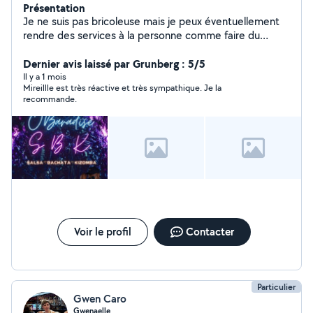
Présentation
Je ne suis pas bricoleuse mais je peux éventuellement
rendre des services à la personne comme faire du
repassage, garder des enfants ou des personnes
agées....Et bien sûr les animaux.
Dernier avis laissé par Grunberg : 5/5
Il y a 1 mois
Mireillle est très réactive et très sympathique. Je la
recommande.
Voir le profil
Contacter
Particulier
Gwen Caro
Gwenaelle