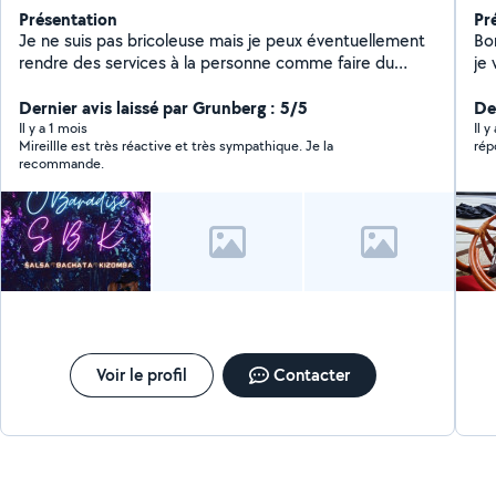
Présentation
Pr
Je ne suis pas bricoleuse mais je peux éventuellement
Bonjour à
rendre des services à la personne comme faire du
je
repassage, garder des enfants ou des personnes
di
agées....Et bien sûr les animaux.
Dernier avis laissé par Grunberg : 5/5
co
Der
ad
Il y a 1 mois
Il 
Mireillle est très réactive et très sympathique. Je la
rép
jar
recommande.
ti
de
se
Voir le profil
Contacter