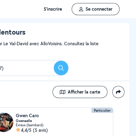
S'inscrire
Se connecter
lentours
Le Val-David avec AlloVoisins. Consultez la liste
Rechercher
Afficher la carte
Particulier
Gwen Caro
Gwenaelle
Évreux (Isambard)
4,4/5
(5 avis)