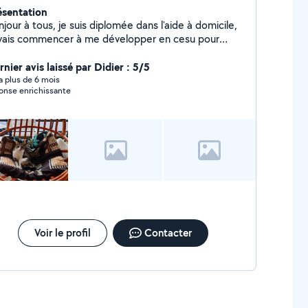
ésentation
 tous, je suis diplomée dans l'aide à domicile,
 vais commencer à me développer en cesu pour
fférentes prestations (accompagnement aux
urses, compagnie, jeux de mémoire ou autres, aide
nier avis laissé par Didier : 5/5
ministrative ou multimédia, petits travaux de
y a plus de 6 mois
onse enrichissante
dinage, garde ou sorties d'animaux,...) Je possède le
tre professionnel ADVF passé en 2024 et le certificat
 capacité pour les animaux domestiques passé en
ptembre 2022.
Voir le profil
Contacter