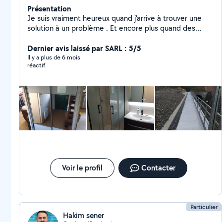
Présentation
Je suis vraiment heureux quand j'arrive à trouver une
solution à un problème . Et encore plus quand des
clients me recommandent à d'autres clients. Cela veut
dire qu'ils ont vraiment confiance en moi et c'est très
Dernier avis laissé par SARL : 5/5
gratifiant.»
Il y a plus de 6 mois
réactif.
Voir le profil
Contacter
Particulier
Hakim sener