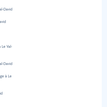
al-David
avid
 Le Val-
al-David
age à Le
id