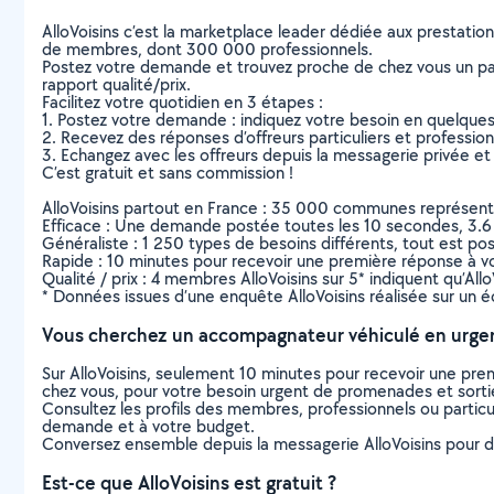
AlloVoisins c’est la marketplace leader dédiée aux prestatio
de membres, dont 300 000 professionnels.
Postez votre demande et trouvez proche de chez vous un parti
rapport qualité/prix.
Facilitez votre quotidien en 3 étapes :
1. Postez votre demande : indiquez votre besoin en quelque
2. Recevez des réponses d’offreurs particuliers et professio
3. Echangez avec les offreurs depuis la messagerie privée et 
C’est gratuit et sans commission !
AlloVoisins partout en France : 35 000 communes représentées 
Efficace : Une demande postée toutes les 10 secondes, 3.6
Généraliste : 1 250 types de besoins différents, tout est poss
Rapide : 10 minutes pour recevoir une première réponse à 
Qualité / prix : 4 membres AlloVoisins sur 5* indiquent qu’All
* Données issues d’une enquête AlloVoisins réalisée sur un é
Vous cherchez un accompagnateur véhiculé en urge
Sur AlloVoisins, seulement 10 minutes pour recevoir une p
chez vous, pour votre besoin urgent de promenades et sorti
Consultez les profils des membres, professionnels ou particuli
demande et à votre budget.
Conversez ensemble depuis la messagerie AlloVoisins pour de
Est-ce que AlloVoisins est gratuit ?