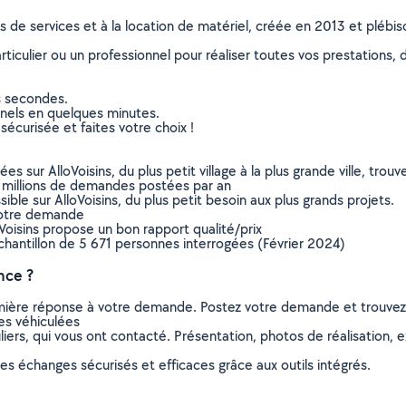
ns de services et à la location de matériel, créée en 2013 et plébi
culier ou un professionnel pour réaliser toutes vos prestations, d
s secondes.
nnels en quelques minutes.
sécurisée et faites votre choix !
sur AlloVoisins, du plus petit village à la plus grande ville, tro
 millions de demandes postées par an
ible sur AlloVoisins, du plus petit besoin aux plus grands projets.
votre demande
oVoisins propose un bon rapport qualité/prix
chantillon de 5 671 personnes interrogées (Février 2024)
nce ?
remière réponse à votre demande. Postez votre demande et trouve
es véhiculées
ers, qui vous ont contacté. Présentation, photos de réalisation, exp
s échanges sécurisés et efficaces grâce aux outils intégrés.