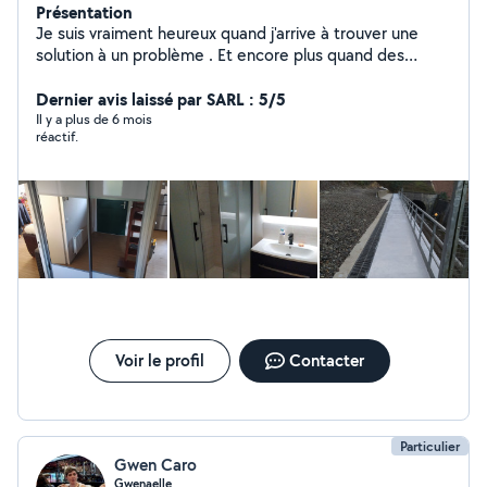
Présentation
Je suis vraiment heureux quand j'arrive à trouver une
solution à un problème . Et encore plus quand des
clients me recommandent à d'autres clients. Cela veut
dire qu'ils ont vraiment confiance en moi et c'est très
Dernier avis laissé par SARL : 5/5
gratifiant.»
Il y a plus de 6 mois
réactif.
Voir le profil
Contacter
Particulier
Gwen Caro
Gwenaelle