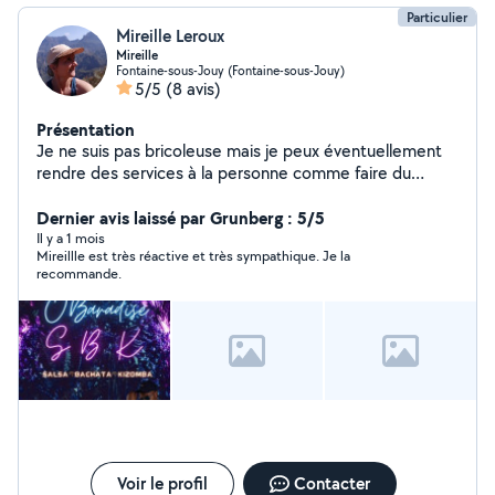
Particulier
Mireille Leroux
Mireille
Fontaine-sous-Jouy (Fontaine-sous-Jouy)
5/5
(8 avis)
Présentation
Je ne suis pas bricoleuse mais je peux éventuellement
rendre des services à la personne comme faire du
repassage, garder des enfants ou des personnes
agées....Et bien sûr les animaux.
Dernier avis laissé par Grunberg : 5/5
Il y a 1 mois
Mireillle est très réactive et très sympathique. Je la
recommande.
Voir le profil
Contacter