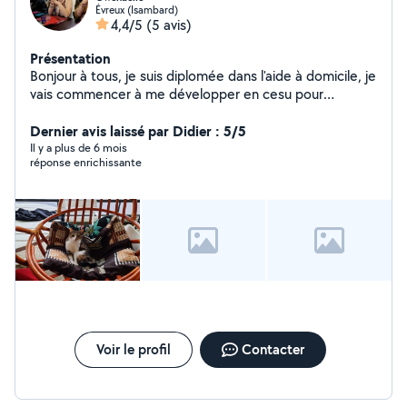
Évreux (Isambard)
4,4/5
(5 avis)
Présentation
Bonjour à tous, je suis diplomée dans l'aide à domicile, je
vais commencer à me développer en cesu pour
différentes prestations (accompagnement aux courses,
compagnie, jeux de mémoire ou autres, aide
Dernier avis laissé par Didier : 5/5
administrative ou multimédia, petits travaux de
Il y a plus de 6 mois
réponse enrichissante
jardinage, garde ou sorties d'animaux,...) Je possède le
titre professionnel ADVF passé en 2024 et le certificat
de capacité pour les animaux domestiques passé en
septembre 2022.
Voir le profil
Contacter