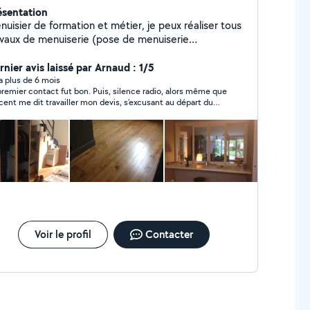
ésentation
nuisier de formation et métier, je peux réaliser tous
avaux de menuiserie (pose de menuiserie
érieur/exterieur, parquet, terrasse, meubles,
rications, etc) ou tous petits travaux du bâtiment
rnier avis laissé par Arnaud : 1/5
y a plus de 6 mois
premier contact fut bon. Puis, silence radio, alors même que
cent me dit travailler mon devis, s’excusant au départ du
ard puis plus aucune nouvelle, dédaignant répondre à mes
els, volontairement. Attitude irrespectueuse et déplorable.
UIR
Voir le profil
Contacter