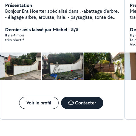
Présentation
Pr
Bonjour Ent Hoerter spécialisé dans , -abattage d'arbre.
Me
- élagage arbre, arbuste, haie. - paysagiste, tonte de
tr
pelouse et pose de gazon, jardinage. - pose de clôture.
int
Merci.
Dernier avis laissé par Michel : 5/5
fab
De
Il y a 4 mois
Il 
très réactif
Le 
Vin
ret
app
A F
Voir le profil
Contacter