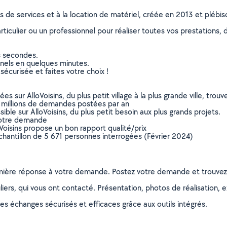
ns de services et à la location de matériel, créée en 2013 et plébi
culier ou un professionnel pour réaliser toutes vos prestations, d
s secondes.
nnels en quelques minutes.
sécurisée et faites votre choix !
sur AlloVoisins, du plus petit village à la plus grande ville, tro
 millions de demandes postées par an
ible sur AlloVoisins, du plus petit besoin aux plus grands projets.
votre demande
oVoisins propose un bon rapport qualité/prix
chantillon de 5 671 personnes interrogées (Février 2024)
remière réponse à votre demande. Postez votre demande et trouve
ers, qui vous ont contacté. Présentation, photos de réalisation, exp
s échanges sécurisés et efficaces grâce aux outils intégrés.