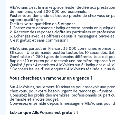
AlloVoisins c’est la marketplace leader dédiée aux prestatio
de membres, dont 300 000 professionnels.
Postez votre demande et trouvez proche de chez vous un parti
rapport qualité/prix.
Facilitez votre quotidien en 3 étapes :
1. Postez votre demande : indiquez votre besoin en quelque
2. Recevez des réponses d’offreurs particuliers et professio
3. Echangez avec les offreurs depuis la messagerie privée et 
C’est gratuit et sans commission !
AlloVoisins partout en France : 35 000 communes représentées 
Efficace : Une demande postée toutes les 10 secondes, 3.6
Généraliste : 1 250 types de besoins différents, tout est poss
Rapide : 10 minutes pour recevoir une première réponse à 
Qualité / prix : 4 membres AlloVoisins sur 5* indiquent qu’All
* Données issues d’une enquête AlloVoisins réalisée sur un é
Vous cherchez un ramoneur en urgence ?
Sur AlloVoisins, seulement 10 minutes pour recevoir une p
chez vous, pour votre besoin urgent de ramonage - fumiste
Consultez les profils des membres, professionnels ou particuli
demande et à votre budget.
Conversez ensemble depuis la messagerie AlloVoisins pour de
Est-ce que AlloVoisins est gratuit ?