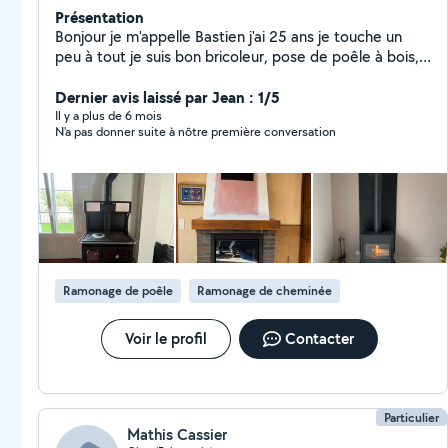
Présentation
Bonjour je m'appelle Bastien j'ai 25 ans je touche un
peu à tout je suis bon bricoleur, pose de poêle à bois,
placo, raillage, isolation, demoussage et bien d'autres
encore
Dernier avis laissé par Jean : 1/5
Il y a plus de 6 mois
N'a pas donner suite à nôtre première conversation
Ramonage de poêle
Ramonage de cheminée
Voir le profil
Contacter
Particulier
Mathis Cassier