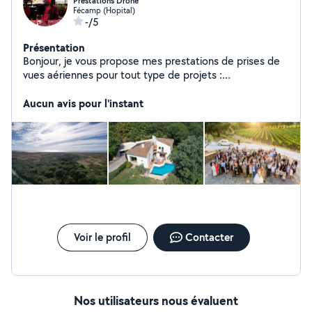
Prestations Drone
Fécamp (Hopital)
-/5
Présentation
Bonjour, je vous propose mes prestations de prises de
vues aériennes pour tout type de projets :
événementiel, photographies immobilières, etc Ainsi
que des montages vidéos.
Aucun avis pour l'instant
Voir le profil
Contacter
Nos utilisateurs nous évaluent