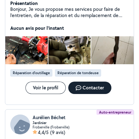
Présentation
Bonjour, Je vous propose mes services pour faire de
l'entretien, de la réparation et du remplacement de
pièces pour les tondeuses, les tronçonneuses, les
debroussailleuse et les tailles haies sur les modèles
Aucun avis pour l'instant
thermiques. Je fais également de l'affûtage de chaînes
et de lames. Pour information je ne répare pas les
tracteurs-tondeuses et ne fais pas de réparation à
domicile. Cordialement
Réparation d’outillage
Réparation de tondeuse
Voir le profil
Contacter
Auto-entrepreneur
Aurélien Béchet
Jardinier
Froberville (Froberville)
4,4/5
(9 avis)