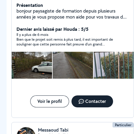
Présentation
bonjour paysagiste de formation depuis plusieurs
années je vous propose mon aide pour vos travaux de
jardinage ou de taille de haies
Dernier avis laissé par Houda : 5/5
Il y a plus de 6 mois
Bien que le projet soit remis à plus tard, il est important de
souligner que cette personne fait preuve d'un grand
professionnalisme, est très réactive et prend le temps
nécessaire pour donner des conseils. Je recommande
Voir le profil
Contacter
Particulier
Messaoud Tabi