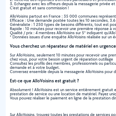
3. Echangez avec les offreurs depuis la messagerie privée et 
C’est gratuit et sans commission !
AlloVoisins partout en France : 35 000 communes représentées 
Efficace : Une demande postée toutes les 10 secondes, 3.6
Généraliste : 1 250 types de besoins différents, tout est poss
Rapide : 10 minutes pour recevoir une première réponse à 
Qualité / prix : 4 membres AlloVoisins sur 5* indiquent qu’All
* Données issues d’une enquête AlloVoisins réalisée sur un é
Vous cherchez un réparateur de matériel en urgence
Sur AlloVoisins, seulement 10 minutes pour recevoir une p
chez vous, pour votre besoin urgent de réparation outillage
Consultez les profils des membres, professionnels ou particuli
demande et à votre budget.
Conversez ensemble depuis la messagerie AlloVoisins pour de
Est-ce que AlloVoisins est gratuit ?
Absolument ! AlloVoisins est un service entièrement gratuit 
prestation de service ou une location de matériel. Payez uniq
Vous pouvez réaliser le paiement en ligne de la prestation di
Sur AlloVoisins, trouvez toutes les prestations de services po