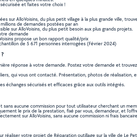
sécurisée et faites votre choix !
sur AlloVoisins, du plus petit village à la plus grande ville, tro
 millions de demandes postées par an
ible sur AlloVoisins, du plus petit besoin aux plus grands projets.
votre demande
oVoisins propose un bon rapport qualité/prix
chantillon de 5 671 personnes interrogées (Février 2024)
 ?
remière réponse à votre demande. Postez votre demande et trouve
ers, qui vous ont contacté. Présentation, photos de réalisation, exp
s échanges sécurisés et efficaces grâce aux outils intégrés.
et sans aucune commission pour tout utilisateur cherchant un membre
uement le prix de la prestation, fixé par vous, demandeur, et l’offr
rectement sur AlloVoisins, sans aucune commission ni frais bancaire
ur réaliser votre projet de Réparation outillage sur la ville de Le 