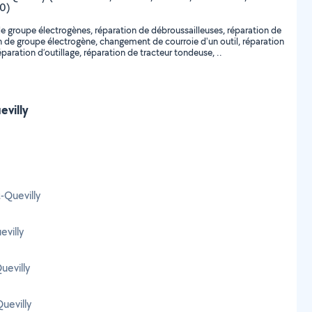
20)
e groupe électrogènes, réparation de débroussailleuses, réparation de
n de groupe électrogène, changement de courroie d'un outil, réparation
aration d’outillage, réparation de tracteur tondeuse, ..
evilly
-Quevilly
evilly
uevilly
uevilly