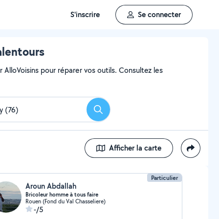
S'inscrire
Se connecter
alentours
AlloVoisins pour réparer vos outils. Consultez les
Rechercher
Afficher la carte
Particulier
Aroun Abdallah
Bricoleur homme à tous faire
Rouen (Fond du Val Chasseliere)
-/5