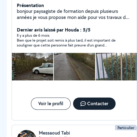
Présentation
bonjour paysagiste de formation depuis plusieurs
années je vous propose mon aide pour vos travaux de
jardinage ou de taille de haies
Dernier avis laissé par Houda : 5/5
Il y a plus de 6 mois
Bien que le projet soit remis à plus tard, il est important de
souligner que cette personne fait preuve d'un grand
professionnalisme, est très réactive et prend le temps
nécessaire pour donner des conseils. Je recommande
Voir le profil
Contacter
Particulier
Messaoud Tabi