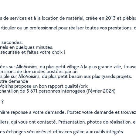
ns de services et à la location de matériel, créée en 2013 et plébi
culier ou un professionnel pour réaliser toutes vos prestations, d
s secondes.
nnels en quelques minutes.
sécurisée et faites votre choix !
sur AlloVoisins, du plus petit village à la plus grande ville, tro
 millions de demandes postées par an
ible sur AlloVoisins, du plus petit besoin aux plus grands projets.
votre demande
oVoisins propose un bon rapport qualité/prix
chantillon de 5 671 personnes interrogées (Février 2024)
 ?
remière réponse à votre demande. Postez votre demande et trouve
ers, qui vous ont contacté. Présentation, photos de réalisation, exp
s échanges sécurisés et efficaces grâce aux outils intégrés.