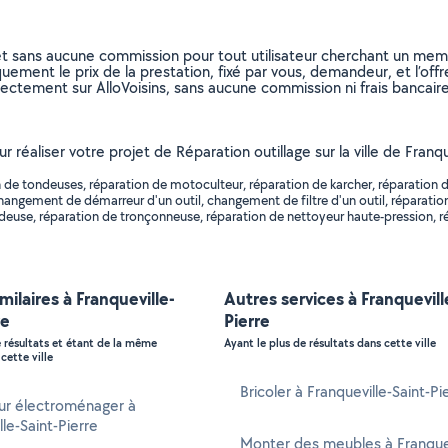
et sans aucune commission pour tout utilisateur cherchant un membre
uement le prix de la prestation, fixé par vous, demandeur, et l’offr
rectement sur AlloVoisins, sans aucune commission ni frais bancaire
ur réaliser votre projet de Réparation outillage sur la ville de Fran
 de tondeuses, réparation de motoculteur, réparation de karcher, réparation d
hangement de démarreur d'un outil, changement de filtre d'un outil, réparatio
euse, réparation de tronçonneuse, réparation de nettoyeur haute-pression, rép
milaires à Franqueville-
Autres services à Franquevill
re
Pierre
e résultats et étant de la même
Ayant le plus de résultats dans cette ville
cette ville
Bricoler à Franqueville-Saint-Pi
ur électroménager à
lle-Saint-Pierre
Monter des meubles à Franquev