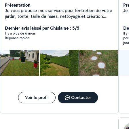
Présentation
Pr
Je vous propose mes services pour l'entretien de votre
Je
jardin, tonte, taille de haies, nettoyage et création.
Travail soigné et rapide... Envoyé moi votre numéro de
tel ou votre mail . Pour plus de renseignements. Merci
Dernier avis laissé par Ghislaine : 5/5
Der
cordialement
Il y a plus de 6 mois
Il 
Réponse rapide
personn
jou
Voir le profil
Contacter