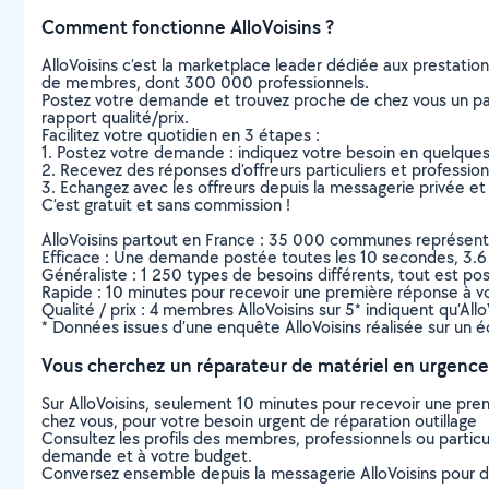
Comment fonctionne AlloVoisins ?
AlloVoisins c’est la marketplace leader dédiée aux prestatio
de membres, dont 300 000 professionnels.
Postez votre demande et trouvez proche de chez vous un parti
rapport qualité/prix.
Facilitez votre quotidien en 3 étapes :
1. Postez votre demande : indiquez votre besoin en quelque
2. Recevez des réponses d’offreurs particuliers et professio
3. Echangez avec les offreurs depuis la messagerie privée et 
C’est gratuit et sans commission !
AlloVoisins partout en France : 35 000 communes représentées 
Efficace : Une demande postée toutes les 10 secondes, 3.6
Généraliste : 1 250 types de besoins différents, tout est poss
Rapide : 10 minutes pour recevoir une première réponse à 
Qualité / prix : 4 membres AlloVoisins sur 5* indiquent qu’All
* Données issues d’une enquête AlloVoisins réalisée sur un é
Vous cherchez un réparateur de matériel en urgence
Sur AlloVoisins, seulement 10 minutes pour recevoir une p
chez vous, pour votre besoin urgent de réparation outillage
Consultez les profils des membres, professionnels ou particuli
demande et à votre budget.
Conversez ensemble depuis la messagerie AlloVoisins pour de