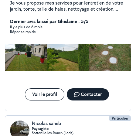
Je vous propose mes services pour l'entretien de votre
jardin, tonte, taille de haies, nettoyage et création.
Travail soigné et rapide... Envoyé moi votre numéro de
tel ou votre mail . Pour plus de renseignements. Merci
Dernier avis laissé par Ghislaine : 5/5
cordialement
Il y a plus de 6 mois
Réponse rapide
Voir le profil
Contacter
Particulier
Nicolas saheb
Paysagiste
Sotteville-lès-Rouen (Lods)