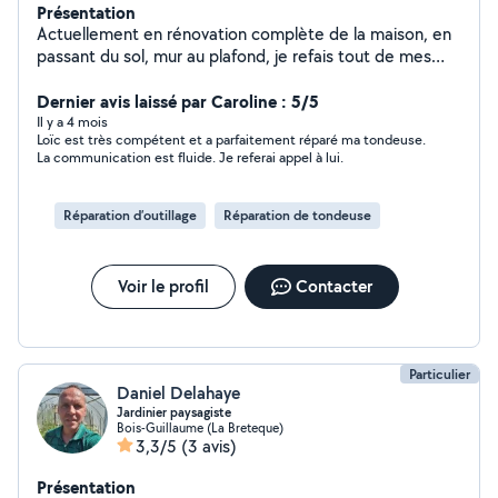
Présentation
Actuellement en rénovation complète de la maison, en
passant du sol, mur au plafond, je refais tout de mes
mains.Aussi bien électricité que plomberie, rien ne me
fait peur, ni même l'informatique (Windows comme
Dernier avis laissé par Caroline : 5/5
MacOS), la mécanique, espace vert et l'entretient.
Il y a 4 mois
Loïc est très compétent et a parfaitement réparé ma tondeuse.
La communication est fluide. Je referai appel à lui.
Réparation d’outillage
Réparation de tondeuse
Voir le profil
Contacter
Particulier
Daniel Delahaye
Jardinier paysagiste
Bois-Guillaume (La Breteque)
3,3/5
(3 avis)
Présentation