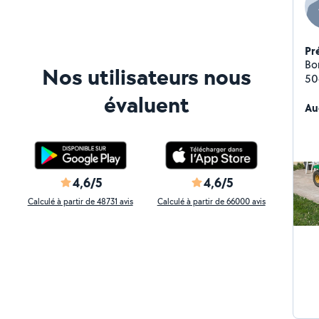
Pr
Bon
Nos utilisateurs nous
50
mot
évaluent
sc
Au
4,6/5
4,6/5
Calculé à partir de 48731 avis
Calculé à partir de 66000 avis