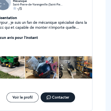
Mécanique
Saint-Pierre-de-Varengeville (Saint-Pierre-de-Varengeville)
-/5
ésentation
jour , je suis un fan de mécanique spécialisé dans la
cc qui et capable de monter n'importe quelle
eur de 50 cc ou de le réparer . Pareil pour les
ooter
cun avis pour l'instant
Voir le profil
Contacter