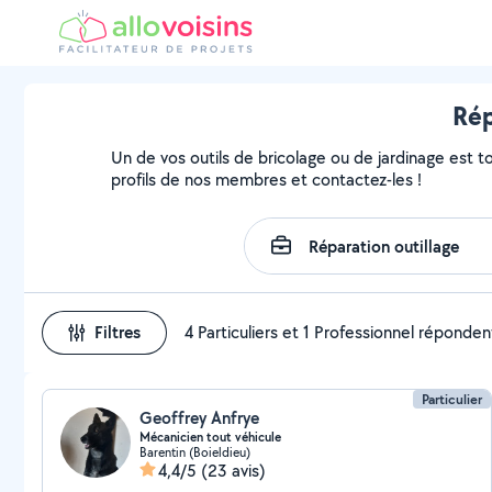
Rép
Un de vos outils de bricolage ou de jardinage est t
profils de nos membres et contactez-les !
Filtres
4 Particuliers et 1 Professionnel réponden
Particulier
Geoffrey Anfrye
Mécanicien tout véhicule
Barentin (Boieldieu)
4,4/5
(23 avis)