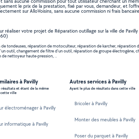
et sans aucune commission pour tout utilisateur cherchant un membre
uement le prix de la prestation, fixé par vous, demandeur, et l’offr
rectement sur AlloVoisins, sans aucune commission ni frais bancaire
ur réaliser votre projet de Réparation outillage sur la ville de Pav
360)
 de tondeuses, réparation de motoculteur, réparation de karcher, réparation d
 outil, changement de filtre d'un outil, réparation de groupe électrogène, c
 de nettoyeur haute-pression, ..
milaires à Pavilly
Autres services à Pavilly
e résultats et étant de la même
Ayant le plus de résultats dans cette ville
cette ville
Bricoler à Pavilly
r électroménager à Pavilly
Monter des meubles à Pavilly
 informatique à Pavilly
Poser du parquet à Pavilly