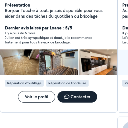
Présentation
Pr
Bonjour Touche à tout, je suis disponible pour vous
Ac
aider dans des tâches du quotidien ou bricolage
pas
ma
Dernier avis laissé par Loane : 5/5
fa
Der
Ma
Il y a plus de 6 mois
Il y
Julien est très sympathique et doué, je le recommande
Loï
fortement pour tous travaux de bricolage.
La 
Réparation d’outillage
Réparation de tondeuse
Ré
Voir le profil
Contacter