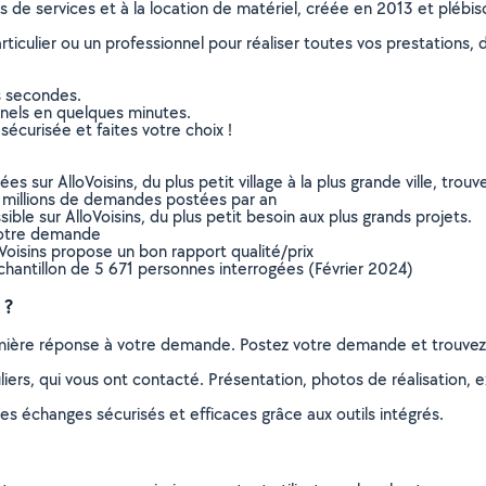
ns de services et à la location de matériel, créée en 2013 et plébi
culier ou un professionnel pour réaliser toutes vos prestations, d
s secondes.
nnels en quelques minutes.
sécurisée et faites votre choix !
sur AlloVoisins, du plus petit village à la plus grande ville, tro
 millions de demandes postées par an
ible sur AlloVoisins, du plus petit besoin aux plus grands projets.
votre demande
oVoisins propose un bon rapport qualité/prix
chantillon de 5 671 personnes interrogées (Février 2024)
 ?
remière réponse à votre demande. Postez votre demande et trouve
ers, qui vous ont contacté. Présentation, photos de réalisation, exp
s échanges sécurisés et efficaces grâce aux outils intégrés.