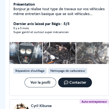
Présentation
Bonjour je réalise tout type de travaux sur vos véhicules
même entretien basique que se soit véhicules
récent,ancien,2 roues,camping car,engins
agricoles,engins d'espace verts enfin tout se qui
Dernier avis laissé par Régis : 5/5
concerne un moteur
Il y a 3 mois
Super gentil et surtout super mécanicien
Réparation d’outillage
Nettoyage de carburateur
Voir le profil
Contacter
Auto-entrepreneur
Cyril Kiburse