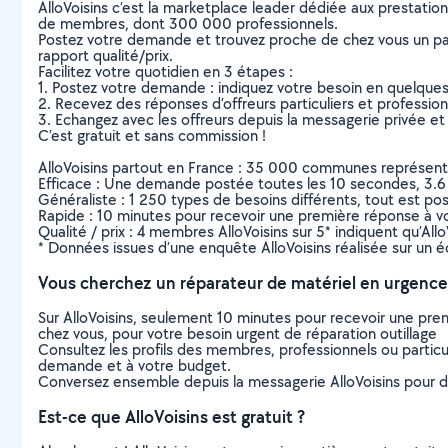
AlloVoisins c’est la marketplace leader dédiée aux prestatio
de membres, dont 300 000 professionnels.
Postez votre demande et trouvez proche de chez vous un parti
rapport qualité/prix.
Facilitez votre quotidien en 3 étapes :
1. Postez votre demande : indiquez votre besoin en quelque
2. Recevez des réponses d’offreurs particuliers et professio
3. Echangez avec les offreurs depuis la messagerie privée et 
C’est gratuit et sans commission !
AlloVoisins partout en France : 35 000 communes représentées 
Efficace : Une demande postée toutes les 10 secondes, 3.6
Généraliste : 1 250 types de besoins différents, tout est poss
Rapide : 10 minutes pour recevoir une première réponse à 
Qualité / prix : 4 membres AlloVoisins sur 5* indiquent qu’All
* Données issues d’une enquête AlloVoisins réalisée sur un é
Vous cherchez un réparateur de matériel en urgence
Sur AlloVoisins, seulement 10 minutes pour recevoir une p
chez vous, pour votre besoin urgent de réparation outillage
Consultez les profils des membres, professionnels ou particuli
demande et à votre budget.
Conversez ensemble depuis la messagerie AlloVoisins pour de
Est-ce que AlloVoisins est gratuit ?