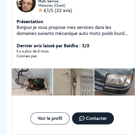
Multi Service
Malaunay (Ouest)
4,1/5
(22 avis)
Présentation
Bonjour je vous propose mes services dans les
domaines suivants mécanique auto moto poids lourds ,
bricolage installation de meuble cadre etc.... , pose de
papier peint peinture nettoyage, jardinage taille de
Dernier avis laissé par Baïdha : 3/5
haies tondre la pelouse nettoyage de vos allé de
Il y a plus de 6 mois
Connais pas.
garage . Je précise que je suis nouveau sur le site donc
pas encore de photos des chantiers réalisés . Hésite à
me contacter le prix des prestations seront fixés avec
vous . PS: pour ceux que sa peut intéresser je fait de
l'impression 3d a la demande hésite pas à me
contacter.
Voir le profil
Contacter