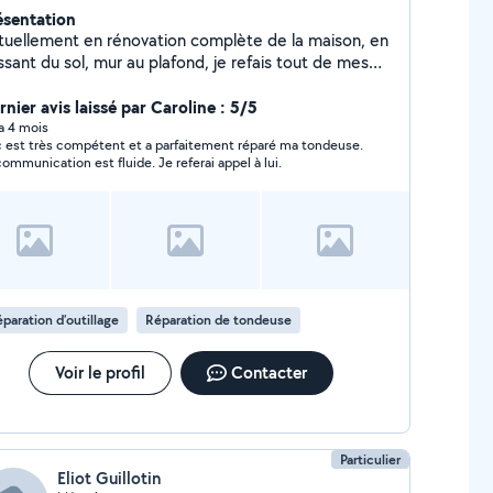
ésentation
tuellement en rénovation complète de la maison, en
sant du sol, mur au plafond, je refais tout de mes
ins.Aussi bien électricité que plomberie, rien ne me
it peur, ni même l'informatique (Windows comme
nier avis laissé par Caroline : 5/5
cOS), la mécanique, espace vert et l'entretient.
 a 4 mois
c est très compétent et a parfaitement réparé ma tondeuse.
communication est fluide. Je referai appel à lui.
paration d’outillage
Réparation de tondeuse
Voir le profil
Contacter
Particulier
Eliot Guillotin