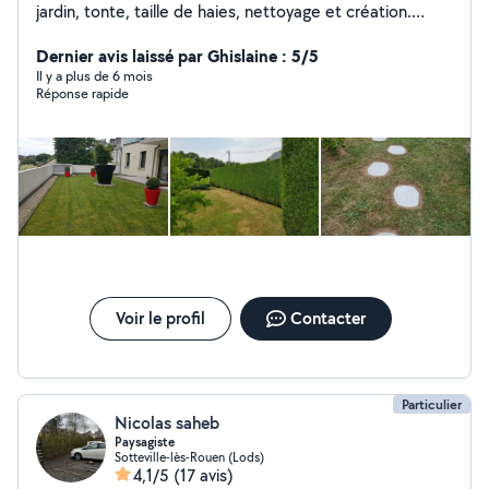
jardin, tonte, taille de haies, nettoyage et création.
Travail soigné et rapide... Envoyé moi votre numéro de
tel ou votre mail . Pour plus de renseignements. Merci
Dernier avis laissé par Ghislaine : 5/5
cordialement
Il y a plus de 6 mois
Réponse rapide
Voir le profil
Contacter
Particulier
Nicolas saheb
Paysagiste
Sotteville-lès-Rouen (Lods)
4,1/5
(17 avis)