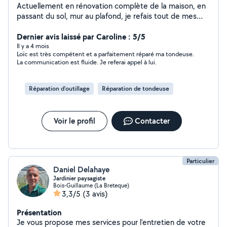
Actuellement en rénovation complète de la maison, en
passant du sol, mur au plafond, je refais tout de mes
mains.Aussi bien électricité que plomberie, rien ne me
fait peur, ni même l'informatique (Windows comme
Dernier avis laissé par Caroline : 5/5
MacOS), la mécanique, espace vert et l'entretient.
Il y a 4 mois
Loïc est très compétent et a parfaitement réparé ma tondeuse.
La communication est fluide. Je referai appel à lui.
Réparation d’outillage
Réparation de tondeuse
Voir le profil
Contacter
Particulier
Daniel Delahaye
Jardinier paysagiste
Bois-Guillaume (La Breteque)
3,3/5
(3 avis)
Présentation
Je vous propose mes services pour l'entretien de votre