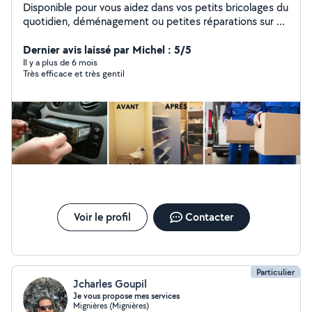
Disponible pour vous aidez dans vos petits bricolages du
quotidien, déménagement ou petites réparations sur un
véhicule ect.. Je suis une personne très manuel et
pointilleuse.
Dernier avis laissé par Michel : 5/5
Il y a plus de 6 mois
Très efficace et très gentil
Voir le profil
Contacter
Particulier
Jcharles Goupil
Je vous propose mes services
Mignières (Mignières)