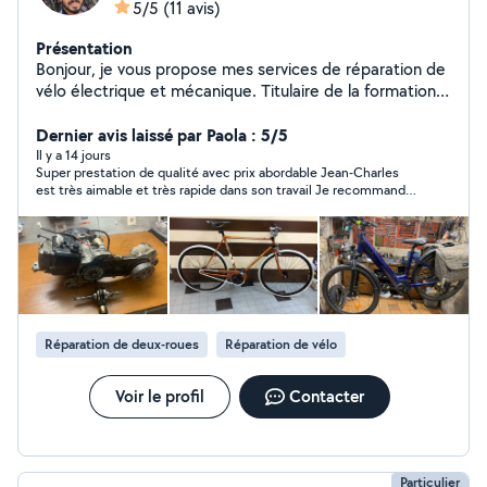
5/5
(11 avis)
Présentation
Bonjour, je vous propose mes services de réparation de
vélo électrique et mécanique. Titulaire de la formation
Bosch e-bike, je suis en capacité de trouvé les codes
erreurs et d'effectuer les mises à jour. je vous propose
Dernier avis laissé par Paola : 5/5
également l'entretien de scooter 50cc uniquement la
Il y a 14 jours
Super prestation de qualité avec prix abordable Jean-Charles
marque peugeot. Excellente journée
est très aimable et très rapide dans son travail Je recommande
😊
Réparation de deux-roues
Réparation de vélo
Voir le profil
Contacter
Particulier