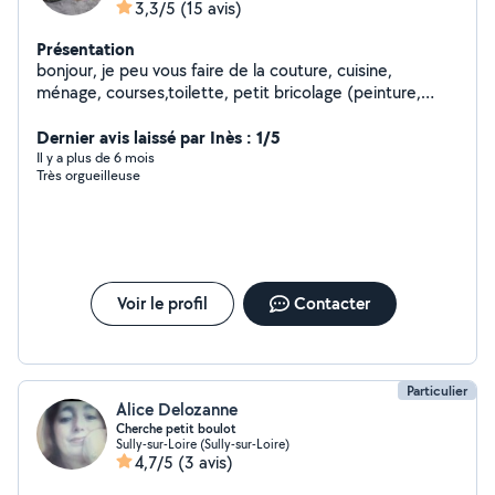
3,3/5
(15 avis)
Présentation
bonjour, je peu vous faire de la couture, cuisine,
ménage, courses,toilette, petit bricolage (peinture,
papier peint, etc) petit jardinage, etc....à votre service ,
demander et vous répondrai ,si je peu vous le faire. A
Dernier avis laissé par Inès : 1/5
bientôt
Il y a plus de 6 mois
Très orgueilleuse
Voir le profil
Contacter
Particulier
Alice Delozanne
Cherche petit boulot
Sully-sur-Loire (Sully-sur-Loire)
4,7/5
(3 avis)