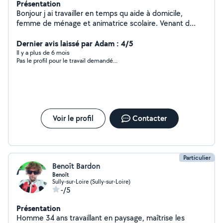
Présentation
Bonjour j ai travailler en temps qu aide à domicile,
femme de ménage et animatrice scolaire. Venant d
arriver dans le loiret je cherche des petit boulot pour
pouvoir me remettre sur pieds.
Dernier avis laissé par Adam : 4/5
Il y a plus de 6 mois
Pas le profil pour le travail demandé...
Voir le profil
Contacter
Particulier
Benoît Bardon
Benoît
Sully-sur-Loire (Sully-sur-Loire)
-/5
Présentation
Homme 34 ans travaillant en paysage, maîtrise les