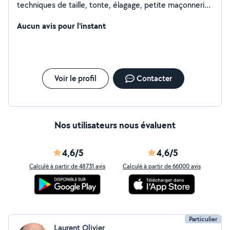
techniques de taille, tonte, élagage, petite maçonnerie
... Je possède aussi de bonnes connaissances en
mécanique moto et motoculture. Je peux aussi louer du
Aucun avis pour l'instant
matériel de jardin. Au plaisir
Voir le profil
Contacter
Nos utilisateurs nous évaluent
4,6/5
4,6/5
Calculé à partir de 48731 avis
Calculé à partir de 66000 avis
Particulier
Laurent Olivier