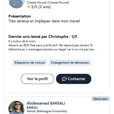
Chastel-Nouvel (Chastel-Nouvel)
3/5
(2 avis)
Présentation
Très sérieux et impliquer dans mon travail
Dernier avis laissé par Christophe : 1/5
Il y a plus de 6 mois
Absent au RDV fixé sans justificatif. Ne répond pas durant 1h
d'attente au x messages laissés sur l'appli car il ne m'a pas laissé
de numéro de téléphone (contrairement à moi) ni adresse
personnel. 100 km A/R pour moi pour rien. 4h après, message :
"mère à l'hôpital... Je vous ai oublié !". Manque d'un minimum
Réparation de voiture
Changement de démarreur
de sérieux évident
Voir le profil
Contacter
Particulier
Abdessamad BAKKALI
BAKKALI
Mende (Bellesagne-Fontanilles)