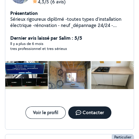
4,3/5
(6 avis)
Présentation
Sérieux rigoureux diplômé -toutes types d'installation
électrique -rénovation - neuf _dépannage 24/24 -
installation de toutes types de caméras de
vidéosurveillance -montage de toutes types de cuisines
Dernier avis laissé par Salim : 5/5
équipée -revêtement du sol - pose parquet
Il y a plus de 6 mois
tres professionnel et tres sérieux
Voir le profil
Contacter
Particulier