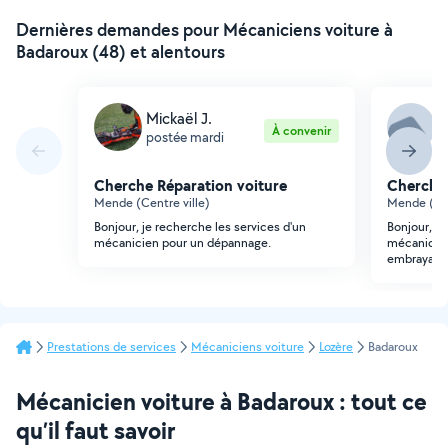
Dernières demandes pour Mécaniciens voiture à
Badaroux (48) et alentours
Mickaël J.
L
À convenir
postée mardi
p
Cherche Réparation voiture
Cherche 
Mende (Centre ville)
Mende (Cen
Bonjour, je recherche les services d'un
Bonjour, je
mécanicien pour un dépannage.
mécanique 
embrayage 
Prestations de services
Mécaniciens voiture
Lozère
Badaroux
Mécanicien voiture à Badaroux : tout ce
qu’il faut savoir