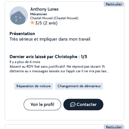
Particulier
Anthony Lunes
Mécanicien
Chastel-Nouvel (Chastel-Nouvel)
3/5
(2 avis)
Présentation
Très sérieux et impliquer dans mon travail
Dernier avis laissé par Christophe : 1/5
Il y a plus de 6 mois
Absent au RDV fixé sans justificatif. Ne répond pas durant 1h
d'attente au x messages laissés sur l'appli car il ne m'a pas laissé
de numéro de téléphone (contrairement à moi) ni adresse
personnel. 100 km A/R pour moi pour rien. 4h après, message :
"mère à l'hôpital... Je vous ai oublié !". Manque d'un minimum
Réparation de voiture
Changement de démarreur
de sérieux évident
Voir le profil
Contacter
Particulier