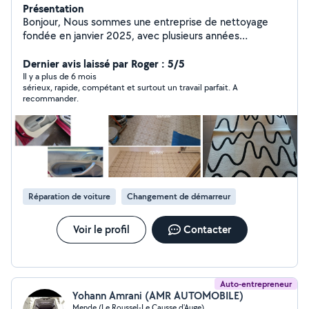
Présentation
Bonjour, Nous sommes une entreprise de nettoyage
fondée en janvier 2025, avec plusieurs années
d'expérience à notre actif. Nos services incluent : -
Nettoyage courant et extrême - Nettoyage de
Dernier avis laissé par Roger : 5/5
canapés, matelas, tapis... - Nettoyage de véhicules -
Il y a plus de 6 mois
sérieux, rapide, compétant et surtout un travail parfait. A
Service de conciergerie - Nettoyage de vitres -
recommander.
Nettoyage hydrocarbure - Nettoyage fin de chantier -
Nettoyage syndrome ( Diogene, Noe...) Nos
prestations ne s'arrêtent pas là et nous sommes prêts à
répondre à tous vos besoins spécifiques. Faites-nous
confiance pour un service de qualité et un
environnement impeccable. Contactez-nous dès
aujourd'hui pour en savoir plus sur nos offres et obtenir
Réparation de voiture
Changement de démarreur
un devis personnalisé. Nous pouvons aussi réaliser des
réparations auto, électroménager...
Voir le profil
Contacter
Auto-entrepreneur
Yohann Amrani (AMR AUTOMOBILE)
Mende (Le Roussel-Le Causse d'Auge)