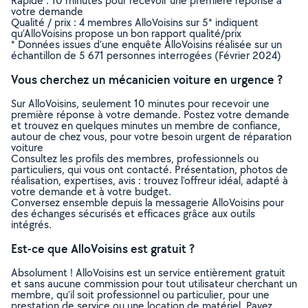
Rapide : 10 minutes pour recevoir une première réponse à
votre demande
Qualité / prix : 4 membres AlloVoisins sur 5* indiquent
qu’AlloVoisins propose un bon rapport qualité/prix
* Données issues d’une enquête AlloVoisins réalisée sur un
échantillon de 5 671 personnes interrogées (Février 2024)
Vous cherchez un mécanicien voiture en urgence ?
Sur AlloVoisins, seulement 10 minutes pour recevoir une
première réponse à votre demande. Postez votre demande
et trouvez en quelques minutes un membre de confiance,
autour de chez vous, pour votre besoin urgent de réparation
voiture
Consultez les profils des membres, professionnels ou
particuliers, qui vous ont contacté. Présentation, photos de
réalisation, expertises, avis : trouvez l'offreur idéal, adapté à
votre demande et à votre budget.
Conversez ensemble depuis la messagerie AlloVoisins pour
des échanges sécurisés et efficaces grâce aux outils
intégrés.
Est-ce que AlloVoisins est gratuit ?
Absolument ! AlloVoisins est un service entièrement gratuit
et sans aucune commission pour tout utilisateur cherchant un
membre, qu’il soit professionnel ou particulier, pour une
prestation de service ou une location de matériel. Payez