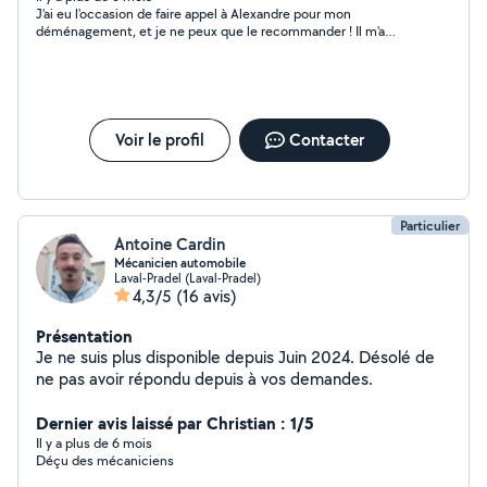
J'ai eu l'occasion de faire appel à Alexandre pour mon
déménagement, et je ne peux que le recommander ! Il m'a
beaucoup aidé et a su répondre à toutes mes demandes,
même en ajoutant quelques tâches supplémentaires. Son aide
a été précieuse, et je suis très satisfaite de son service. Merci
encore !
Voir le profil
Contacter
Particulier
Antoine Cardin
Mécanicien automobile
Laval-Pradel (Laval-Pradel)
4,3/5
(16 avis)
Présentation
Je ne suis plus disponible depuis Juin 2024. Désolé de
ne pas avoir répondu depuis à vos demandes.
Dernier avis laissé par Christian : 1/5
Il y a plus de 6 mois
Déçu des mécaniciens