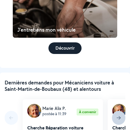
J'entretiens mon véhicule
Découvrir
Dernières demandes pour Mécaniciens voiture à
Saint-Martin-de-Boubaux (48) et alentours
Marie Alix P.
M
À convenir
postée à 11:39
p
Cherche Réparation voiture
Cherche 