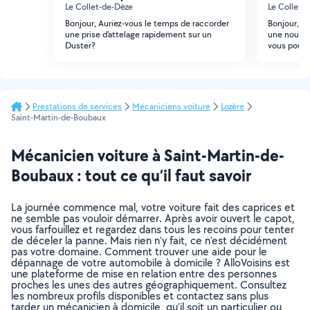
Le Collet-de-Dèze
Le Collet-
Bonjour, Auriez-vous le temps de raccorder
Bonjour, J'
une prise d'attelage rapidement sur un
une nouvell
Duster?
vous pourri
Prestations de services
Mécaniciens voiture
Lozère
Saint-Martin-de-Boubaux
Mécanicien voiture à Saint-Martin-de-
Boubaux : tout ce qu’il faut savoir
La journée commence mal, votre voiture fait des caprices et
ne semble pas vouloir démarrer. Après avoir ouvert le capot,
vous farfouillez et regardez dans tous les recoins pour tenter
de déceler la panne. Mais rien n’y fait, ce n’est décidément
pas votre domaine. Comment trouver une aide pour le
dépannage de votre automobile à domicile ? AlloVoisins est
une plateforme de mise en relation entre des personnes
proches les unes des autres géographiquement. Consultez
les nombreux profils disponibles et contactez sans plus
tarder un mécanicien à domicile, qu’il soit un particulier ou