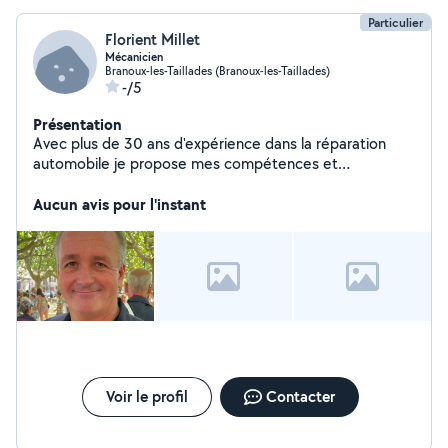
Particulier
Florient Millet
Mécanicien
Branoux-les-Taillades (Branoux-les-Taillades)
-/5
Présentation
Avec plus de 30 ans d'expérience dans la réparation
automobile je propose mes compétences et
connaissances dans la limite du possible . Je possède
également une mini pelle si quelqu'un a besoin de mes
Aucun avis pour l'instant
services.
Voir le profil
Contacter