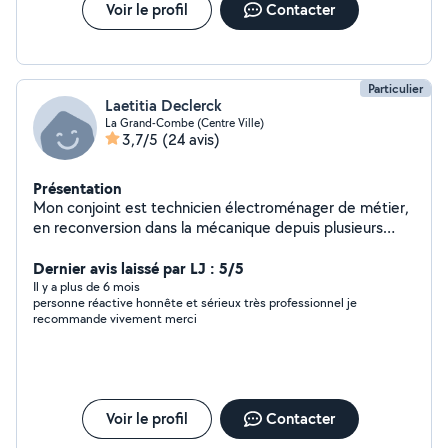
Voir le profil
Contacter
Particulier
Laetitia Declerck
La Grand-Combe (Centre Ville)
3,7/5
(24 avis)
Présentation
Mon conjoint est technicien électroménager de métier,
en reconversion dans la mécanique depuis plusieurs
années. Il a des connaissances dans plusieurs domaines,
n'hésitez pas à le contacter.
Dernier avis laissé par LJ : 5/5
Il y a plus de 6 mois
personne réactive honnête et sérieux très professionnel je
recommande vivement merci
Voir le profil
Contacter