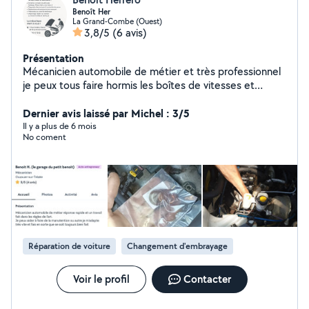
Benoît Her
La Grand-Combe (Ouest)
3,8/5
(6 avis)
Présentation
Mécanicien automobile de métier et très professionnel
je peux tous faire hormis les boîtes de vitesses et
distribution ou la il faudrait me laisser le véhicule.
Mécanicien cyclo 50cm³ travaille par passion . Jardinier
Dernier avis laissé par Michel : 3/5
tonte pelouse taille haie . je suis polyvalent demander
Il y a plus de 6 mois
No coment
moi et je vous réponds 6. 9. 5. 1. 9. 7. 5. 6. 2
CONTACTEZ MOI DIRECTEMENT PAR MON NUMÉRO
Je fais également du dépannage auto Sur la GRAND
COMBE ET C'EST ALENTOUR
Réparation de voiture
Changement d'embrayage
Voir le profil
Contacter