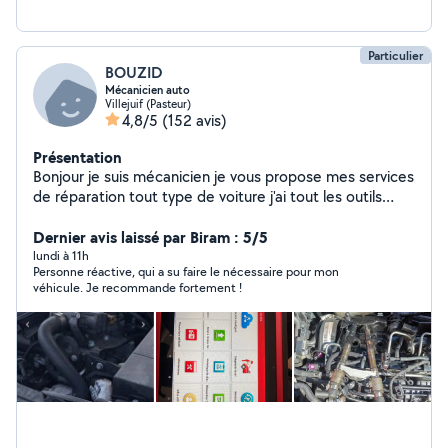
Particulier
BOUZID
Mécanicien auto
Villejuif (Pasteur)
4,8/5
(152 avis)
Présentation
Bonjour je suis mécanicien je vous propose mes services
de réparation tout type de voiture j'ai tout les outils
nécessaire et disponible tout les après-midi et les
week-ends vous pouvez me contacte ou téléphone
Dernier avis laissé par Biram : 5/5
o6984360 31de préférence j'arrive pas à répondre à
lundi à 11h
Personne réactive, qui a su faire le nécessaire pour mon
vous messages sur l'application merci de me contacts
véhicule. Je recommande fortement !
par appeler ou SMS et je vous répond