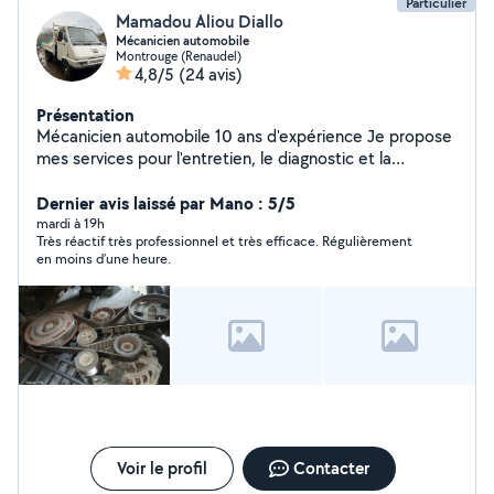
Particulier
Mamadou Aliou Diallo
Mécanicien automobile
Montrouge (Renaudel)
4,8/5
(24 avis)
Présentation
Mécanicien automobile 10 ans d'expérience Je propose
mes services pour l'entretien, le diagnostic et la
réparation de votre véhicule, toutes marques
confondues. Prestations proposées : Diagnostic
Dernier avis laissé par Mano : 5/5
complet Vidange & entretien régulier Freins
mardi à 19h
Très réactif très professionnel et très efficace. Régulièrement
(plaquettes, disques) Amortisseurs / suspension
en moins d’une heure.
Échappement Batterie & alternateur Courroie de
distribution Recherche de pannes Pré-contrôle
technique Déplacement possible selon localisation
Pourquoi me choisir ? 10 ans d'expérience dans la
mécanique automobile Travail soigné, rapide et sérieux
Prix compétitifs Conseils personnalisés Satisfaction
garantie Disponibilité : Sur rendez-vous ou sans
Déplacement : Oui / Non (à préciser)
Voir le profil
Contacter