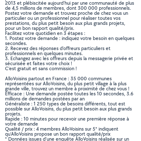
2013 et plébiscitée aujourd’hui par une communauté de plus
de 4,5 millions de membres, dont 300 000 professionnels.
Postez votre demande et trouvez proche de chez vous un
particulier ou un professionnel pour réaliser toutes vos
prestations, du plus petit besoin aux plus grands projets,
pour un bon rapport qualité/prix.
Facilitez votre quotidien en 3 étapes :
1. Postez votre demande : indiquez votre besoin en quelques
secondes.
2. Recevez des réponses d’offreurs particuliers et
professionnels en quelques minutes.
3. Echangez avec les offreurs depuis la messagerie privée et
sécurisée et faites votre choix !
C’est gratuit et sans commission !
AlloVoisins partout en France : 35 000 communes
représentées sur AlloVoisins, du plus petit village à la plus
grande ville, trouvez un membre à proximité de chez vous !
Efficace : Une demande postée toutes les 10 secondes, 3.6
millions de demandes postées par an
Généraliste : 1 250 types de besoins différents, tout est
possible sur AlloVoisins, du plus petit besoin aux plus grands
projets.
Rapide : 10 minutes pour recevoir une première réponse à
votre demande
Qualité / prix : 4 membres AlloVoisins sur 5* indiquent
qu’AlloVoisins propose un bon rapport qualité/prix
* Données issues d’une enquête AlloVoisins réalisée sur un