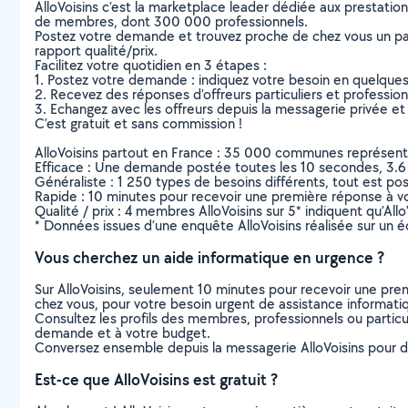
AlloVoisins c’est la marketplace leader dédiée aux prestatio
de membres, dont 300 000 professionnels.
Postez votre demande et trouvez proche de chez vous un parti
rapport qualité/prix.
Facilitez votre quotidien en 3 étapes :
1. Postez votre demande : indiquez votre besoin en quelque
2. Recevez des réponses d’offreurs particuliers et professio
3. Echangez avec les offreurs depuis la messagerie privée et 
C’est gratuit et sans commission !
AlloVoisins partout en France : 35 000 communes représentées 
Efficace : Une demande postée toutes les 10 secondes, 3.6
Généraliste : 1 250 types de besoins différents, tout est poss
Rapide : 10 minutes pour recevoir une première réponse à 
Qualité / prix : 4 membres AlloVoisins sur 5* indiquent qu’All
* Données issues d’une enquête AlloVoisins réalisée sur un é
Vous cherchez un aide informatique en urgence ?
Sur AlloVoisins, seulement 10 minutes pour recevoir une p
chez vous, pour votre besoin urgent de assistance informati
Consultez les profils des membres, professionnels ou particuli
demande et à votre budget.
Conversez ensemble depuis la messagerie AlloVoisins pour de
Est-ce que AlloVoisins est gratuit ?