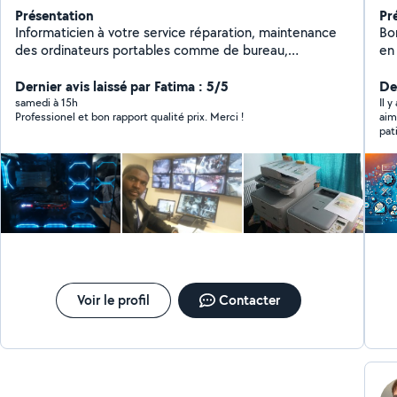
Présentation
Pr
Informaticien à votre service réparation, maintenance
Bon
des ordinateurs portables comme de bureau,
en
Imprimantes. Administration des réseaux, installation
en
de la vidéosurveillance et bien d'autres. Le conseil lors
Dernier avis laissé par Fatima : 5/5
te
De
de l'achat de votre matériel Informatique.
adap
samedi à 15h
Il y
Professionel et bon rapport qualité prix. Merci !
aim
In
pat
et
tec
d'e
maint
Au
Op
dyna
co
Of
HT
Pourquo
Voir le profil
Contacter
info
tou
ad
pré