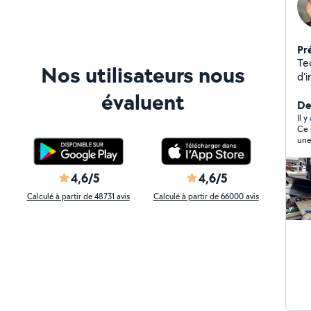
Pr
Te
Nos utilisateurs nous
d'
tarifs 
évaluent
Informatiqu
Der
Dé
Il y
Ce 
(Wind
une 
optim
en 
jour 
con
sauveg
nou
4,6/5
4,6/5
dir
Ins
rép
Calculé à partir de 48731 avis
Calculé à partir de 66000 avis
périp
Heu
et 
est 
et a
sol
Assistance -
infor
l'a
di