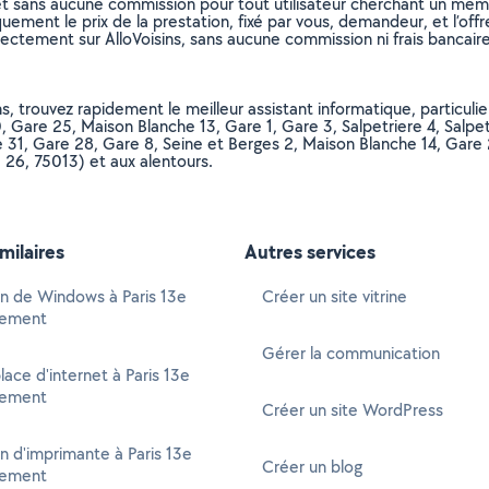
et sans aucune commission pour tout utilisateur cherchant un membre
uement le prix de la prestation, fixé par vous, demandeur, et l’offr
rectement sur AlloVoisins, sans aucune commission ni frais bancaire
s, trouvez rapidement le meilleur assistant informatique, particuli
, Gare 25, Maison Blanche 13, Gare 1, Gare 3, Salpetriere 4, Salpet
 31, Gare 28, Gare 8, Seine et Berges 2, Maison Blanche 14, Gare 
 26, 75013) et aux alentours.
imilaires
Autres services
ion de Windows à Paris 13e
Créer un site vitrine
sement
Gérer la communication
lace d'internet à Paris 13e
sement
Créer un site WordPress
ion d'imprimante à Paris 13e
Créer un blog
sement