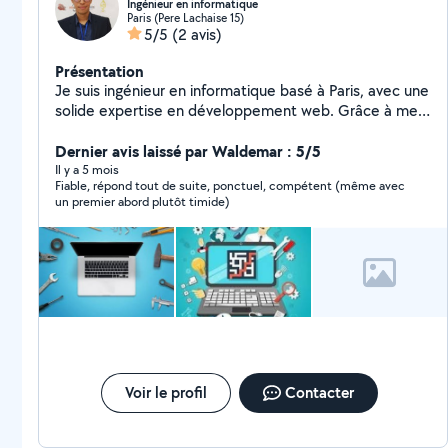
Ingénieur en informatique
Paris (Pere Lachaise 15)
5/5
(2 avis)
Présentation
Je suis ingénieur en informatique basé à Paris, avec une
solide expertise en développement web. Grâce à mes
compétences techniques et ma passion pour
l'innovation, je crée des solutions web performantes et
Dernier avis laissé par Waldemar : 5/5
adaptées à vos besoins. Développement Web: -
Il y a 5 mois
Fiable, répond tout de suite, ponctuel, compétent (même avec
Création de sites web dynamiques (HTML, CSS,
un premier abord plutôt timide)
JavaScript) - Développement d'applications web avec
des frameworks modernes (Angular, Spring Boot) -
Optimisation de la performance et de l'expérience
utilisateur. Informatique & Technologie: - Installation,
dépannage et optimisation de PC - Configuration de
systèmes d'exploitation (Windows, Linux, etc.) -
Gestion d'imprimantes et solutions d'impression
Compétences complémentaires Logiciels : Git, Docker,
Power BI, Microsoft Office, Canva Langages : Python,
C, PHP, JavaScript, SQL CMS : WordPress Pourquoi me
Voir le profil
Contacter
choisir ? - Approche orientée client : je m'efforce de
comprendre vos besoins pour offrir des solutions sur