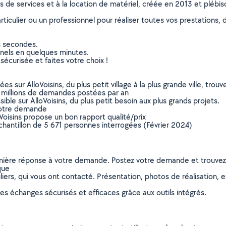
ns de services et à la location de matériel, créée en 2013 et plébi
culier ou un professionnel pour réaliser toutes vos prestations, d
s secondes.
nnels en quelques minutes.
sécurisée et faites votre choix !
sur AlloVoisins, du plus petit village à la plus grande ville, tro
 millions de demandes postées par an
ible sur AlloVoisins, du plus petit besoin aux plus grands projets.
votre demande
oVoisins propose un bon rapport qualité/prix
chantillon de 5 671 personnes interrogées (Février 2024)
remière réponse à votre demande. Postez votre demande et trouve
que
ers, qui vous ont contacté. Présentation, photos de réalisation, exp
s échanges sécurisés et efficaces grâce aux outils intégrés.