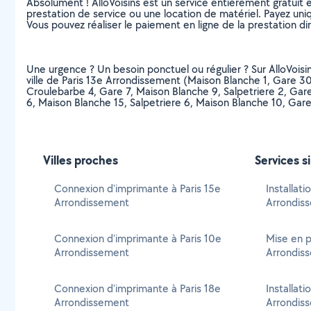
Absolument ! AlloVoisins est un service entièrement gratuit 
prestation de service ou une location de matériel. Payez uniq
Vous pouvez réaliser le paiement en ligne de la prestation di
Une urgence ? Un besoin ponctuel ou régulier ? Sur AlloVoisin
ville de Paris 13e Arrondissement (Maison Blanche 1, Gare 30
Croulebarbe 4, Gare 7, Maison Blanche 9, Salpetriere 2, Gare
6, Maison Blanche 15, Salpetriere 6, Maison Blanche 10, Gare
Villes proches
Services s
Connexion d'imprimante à Paris 15e
Installat
Arrondissement
Arrondis
Connexion d'imprimante à Paris 10e
Mise en p
Arrondissement
Arrondis
Connexion d'imprimante à Paris 18e
Installat
Arrondissement
Arrondis