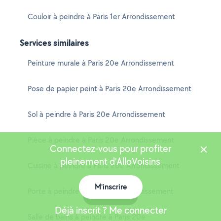
Couloir à peindre à Paris 1er Arrondissement
Services similaires
Peinture murale à Paris 20e Arrondissement
Pose de papier peint à Paris 20e Arrondissement
Sol à peindre à Paris 20e Arrondissement
Pièce à peindre à Paris 20e Arrondissement
Connectez-vous pour profiter
pleinement d'AlloVoisins
Cuisine à peindre à Paris 20e Arrondissement
M'inscrire
Porte à peindre à Paris 20e Arrondissement
Carte
Déjà inscrit ? Me connecter
Salle de bains à peindre à Paris 20e