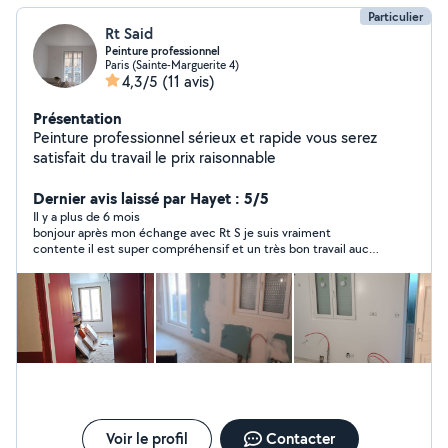
Particulier
Rt Said
Peinture professionnel
Paris (Sainte-Marguerite 4)
4,3/5
(11 avis)
Présentation
Peinture professionnel sérieux et rapide vous serez
satisfait du travail le prix raisonnable
Dernier avis laissé par Hayet : 5/5
Il y a plus de 6 mois
bonjour après mon échange avec Rt S je suis vraiment
contente il est super compréhensif et un très bon travail aucun
faute plus la propriété et la rapidité merciiii beaucoup et tu m'a
donné l'envie pour refaire complètement l'appartement je le
recommande vivement merci beaucoup autre fois
Voir le profil
Contacter