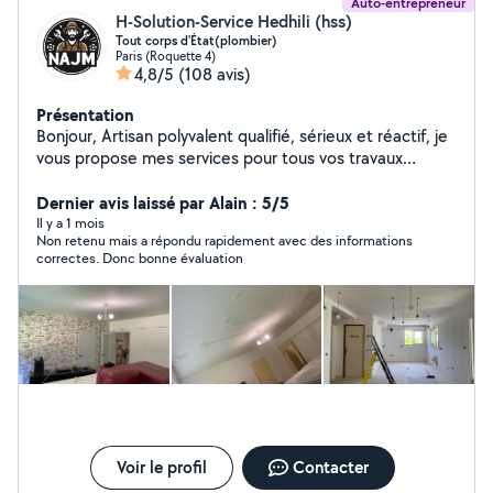
Auto-entrepreneur
H-Solution-Service Hedhili (hss)
Tout corps d'État(plombier)
Paris (Roquette 4)
4,8/5
(108 avis)
Présentation
Bonjour, Artisan polyvalent qualifié, sérieux et réactif, je
vous propose mes services pour tous vos travaux
d'installation, rénovation, dépannage et urgences, avec
un haut niveau de qualité et de finition. Plomberie &
Dernier avis laissé par Alain : 5/5
installation sanitaire Installation, remplacement et
Il y a 1 mois
Non retenu mais a répondu rapidement avec des informations
dépannage de WC, éviers, lavabos, robinetterie, parois
correctes. Donc bonne évaluation
et receveurs de douche. Intervention rapide en cas de
fuite ou panne urgente. Installation électrique &
dépannage Petits travaux électriques, installations,
réparations, pannes et mises en sécurité. Maçonnerie,
carrelage & sols Petits travaux de maçonnerie, pose de
carrelage, lino, parquet et revêtements de sol.
Rénovation & aménagement intérieur Peinture, papier
peint, isolation, montage de meubles, bricolage sur
mesure, pose de climatisation. Urgences & dépannages
rapides Disponible pour les interventions urgentes selon
Voir le profil
Contacter
disponibilité, avec réactivité et efficacité.