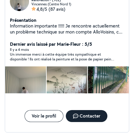
Rénovation - (TCE)
Vincennes (Centre Nord 1)
4,8/5
(87 avis)
Présentation
Information importante !!!!! Je rencontre actuellement
un problème technique sur mon compte AlloVoisins, ce
qui m'empêche de répondre à certaines demandes. Si
votre demande est urgente, vous pouvez cliquer
Dernier avis laissé par Marie-Fleur : 5/5
directement sur le bouton « Appeler » de mon profil afin
Il y a 4 mois
Un immense merci à cette équipe très sympathique et
de me joindre rapidement. Merci de votre
disponible ! Ils ont réalisé la peinture et la pose de papier peint
compréhension et à très bientôt. Hassan
dans deux chambres avec un grand professionnalisme et des
conseils avisés. Le travail est minutieux et le chantier a été
rendu très propre. Je les recommande les yeux fermés pour
leur sérieux et leur sympathie.
Voir le profil
Contacter