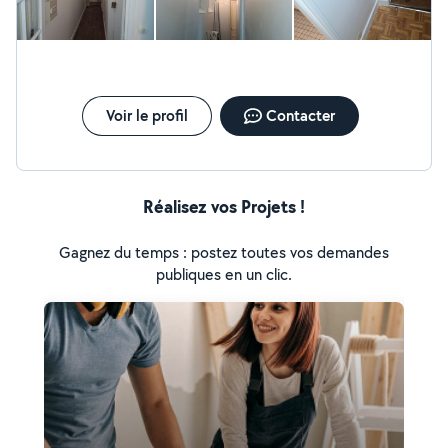
plafonds, avec un souci constant du détail et des
finitions lisses. Revêtement mural et sol: pose de
revêtements divers (papier peint, enduits décoratifs,
etc.) pour transformer et embellir vos espaces. Travaux
de plâtrerie: préparation des surfaces, pose de plâtre,
réalisation de cloisons et faux-plafonds, réfection de
Voir le profil
Contacter
murs endommagés
Réalisez vos Projets !
Gagnez du temps : postez toutes vos demandes
publiques en un clic.