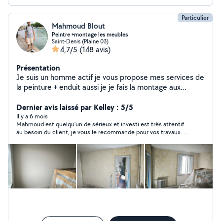
Particulier
Mahmoud Blout
Peintre +montage les meubles
Saint-Denis (Plaine 03)
4,7/5
(148 avis)
Présentation
Je suis un homme actif je vous propose mes services de
la peinture + enduit aussi je je fais la montage aux
meubles en kit aussi je veux proposer mes expériences
pour lui poser le carrelage et aussi parquet. N'hésitez
Dernier avis laissé par Kelley : 5/5
pas à me contacter.
Il y a 6 mois
Mahmoud est quelqu’un de sérieux et investi est très attentif
au besoin du client, je vous le recommande pour vos travaux. Il
a poser le papier peint, panneaux de bois et miroir ainsi que les
rails de rideaux au plafond.il sait rendu disponible rapidement
est ponctuel. Merci encore pour ce beau travail.