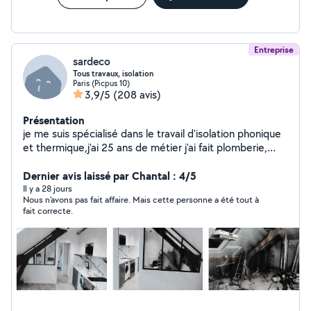
Entreprise
sardeco
Tous travaux, isolation
Paris (Picpus 10)
3,9/5
(208 avis)
Présentation
je me suis spécialisé dans le travail d'isolation phonique
et thermique,j'ai 25 ans de métier j'ai fait plomberie,
électricité, carrelage création de cuisine, de salle de
bain,peinture et faux plafonds je fais tout travaux
Dernier avis laissé par Chantal : 4/5
d'intérieur et ravalement mes travaux sont couvert par
Il y a 28 jours
Nous n'avons pas fait affaire. Mais cette personne a été tout à
une garantie décennale
fait correcte.