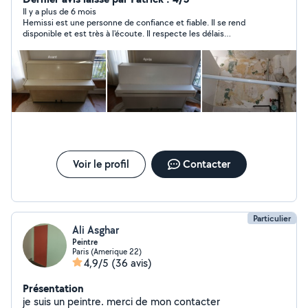
Il y a plus de 6 mois
Hemissi est une personne de confiance et fiable. Il se rend
disponible et est très à l'écoute. Il respecte les délais
annoncés. Un léger soucis de finition (la peinture n'a pas été
"croisée") mais pour le prix et son efficacité, service au top. je
recommande
Voir le profil
Contacter
Particulier
Ali Asghar
Peintre
Paris (Amerique 22)
4,9/5
(36 avis)
Présentation
je suis un peintre. merci de mon contacter