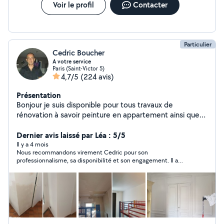
Voir le profil
Contacter
Particulier
Cedric Boucher
A votre service
Paris (Saint-Victor 5)
4,7/5
(224 avis)
Présentation
Bonjour je suis disponible pour tous travaux de
rénovation à savoir peinture en appartement ainsi que
revêtement de sol ou carrelage avec pas mal de petites
bricoles également. Remise en état de salle de bain ou
Dernier avis laissé par Léa : 5/5
cuisine. j'attend vos propositions avec grand plaisir
Il y a 4 mois
Nous recommandons virement Cedric pour son
bonne journée à vous ;) n'hésitez pas a me contacter
professionnalisme, sa disponibilité et son engagement. Il a
téléphoniquement car il se peut que votre demande
réalisé un travail rapide et soigné malgré l’état de départ de
soit hors de ma zone
notre chambre qui présentait du moisi.