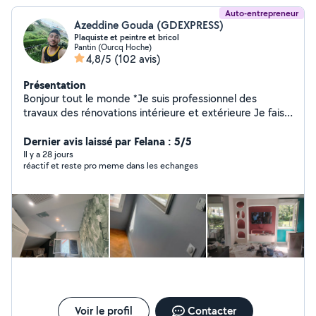
Auto-entrepreneur
Azeddine Gouda (GDEXPRESS)
Plaquiste et peintre et bricol
Pantin (Ourcq Hoche)
4,8/5
(102 avis)
Présentation
Bonjour tout le monde *Je suis professionnel des
travaux des rénovations intérieure et extérieure Je fais
décorations Placoplatre peinture *Pose de carrelage
parquet lino papier peint... *Rénovation salle de bain
Dernier avis laissé par Felana : 5/5
*Isolation extérieure *tous travaux de maçonnerie
Il y a 28 jours
réactif et reste pro meme dans les echanges
(dalle,parpaing,....) *Travail propre et professionnel
matriel équipe Ne hésitez pas à me contacter Merci a
vous bon journée
Voir le profil
Contacter