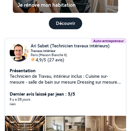
Je rénove mon habitation
Découvrir
Auto-entrepreneur
Ari Sabet (Technicien travaux intérieurs)
Travaux intérieur
Paris (Maison Blanche 6)
4,9/5
(27 avis)
Présentation
Technicien de Travau, intérieur inclus : Cuisine sur-
mesure - salle de bain sur mesure Dressing sur mesure -
bibliothèque sur-mesure Carrelage - Peinture -
menuiserie - Électricité etc.
Dernier avis laissé par jean : 5/5
Il y a 28 jours
rien