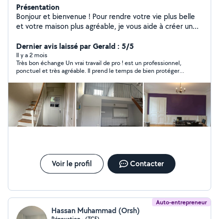
Présentation
Bonjour et bienvenue ! Pour rendre votre vie plus belle
et votre maison plus agréable, je vous aide à créer un
espace propre et confortable à vivre. Sous-traitant
Entreprise de peinture Artisan peintre professionnel
Dernier avis laissé par Gerald : 5/5
avec 11 ans d'expérience, spécialisé dans la rénovation
Il y a 2 mois
Très bon échange Un vrai travail de pro ! est un professionnel,
intérieure et extérieure. Travail soigné, respect des
ponctuel et très agréable. Il prend le temps de bien protéger
délais et finitions de haute qualité. Je vous garantis un
toute la pièce et après de bien tout nettoyer. Le boulot réalisé
travail soigné, impeccable et durable, réalisé avec détail
est au dessus de nos attentes ! Je recommande vivement !!
et avec du matériel professionnel complet, avec l'appui
Merci à vous !
de mon équipe. Mes engagements : Travail détaillé
Finitions de haute qualité Résultat élégant et
harmonieux Intervention rapide et professionnelle Devis
: Intervention sur rendez-vous, en fonction des travaux
demandés de votre part.
Voir le profil
Contacter
Auto-entrepreneur
Hassan Muhammad (Orsh)