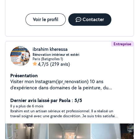
Voir le profil
Contacter
Entreprise
ibrahim kheressa
Rénovation intérieur et extéri
Paris (Batignolles 1)
4,7/5
(219 avis)
Présentation
Visiter mon Instagram(ipr_renovation) 10 ans
d'expérience dans domaines de la peinture, du
revêtement, du plâtre et du carrelage, je propose des
services professionnels de haute qualité, adaptés aussi
Dernier avis laissé par Paola : 5/5
bien aux particuliers qu'aux entreprises. Mon expertise
Il y a plus de 6 mois
Ibrahim est un artisan sérieux et professionnel. Il a réalisé un
me permet de réaliser des travaux de rénovation, de
travail soigné avec une grande discrétion. Je suis très satisfaite
décoration intérieure et extérieure, tout en garantissant
du résultat final.
des finitions impeccables et durables. Mon savoir-faire
couvre une large gamme de prestations, notamment:
Peinture intérieure: application de peinture sur murs,