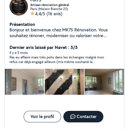
Artisan rénovation général
Paris (Maison Blanche 25)
4,4/5
(16 avis)
Présentation
Bonjour et bienvenue chez MK75 Rénovation. Vous
souhaitez rénover, moderniser ou valoriser votre
appartement, votre maison ou votre bureau ? Notre
équipe vous accompagne avec sérieux, expérience et
Dernier avis laissé par Navet : 5/5
professionnalisme afin de transformer vos espaces et
Il y a 5 mois
Pas eu affaire mais très polis dans les échanges malgré mon
réaliser vos projets dans les meilleures conditions. Zone
refus car déjà engagé ailleurs (m’a même souhaité la
d'intervention : Paris et toute l'Île-de-France. Devis
bienvenue). A l’air bienveillant !
gratuit et personnalisé. Contactez-nous dès aujourd'hui
et donnons ensemble une nouvelle vie à votre intérieur.
Voir le profil
Contacter