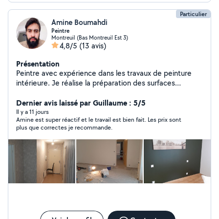
Particulier
Amine Boumahdi
Peintre
Montreuil (Bas Montreuil Est 3)
4,8/5
(13 avis)
Présentation
Peintre avec expérience dans les travaux de peinture
intérieure. Je réalise la préparation des surfaces
(nettoyage, enduit, ponçage) et l'application de
peinture avec soin. Je veille à un travail propre et
Dernier avis laissé par Guillaume : 5/5
organisé, avec une finition correcte et soignée.
Il y a 11 jours
Amine est super réactif et le travail est bien fait. Les prix sont
Disponible pour différents travaux de
plus que correctes je recommande.
rénovation,N'hésitez pas à me contacter