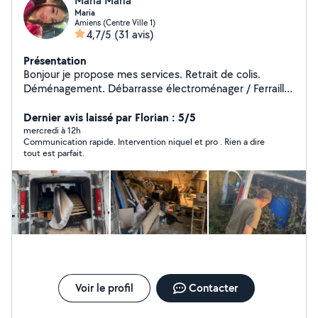
Maria Maria
Maria
Amiens (Centre Ville 1)
4,7/5
(31 avis)
Présentation
Bonjour je propose mes services. Retrait de colis.
Déménagement. Débarrasse électroménager / Ferraille.
Déchets/ gravats. Vide grenier/ maison/ cave Transport
de scooter/ vélo/ quad. Besoins d'aller faire les cours
Dernier avis laissé par Florian : 5/5
Toujours Accompagné.
mercredi à 12h
Communication rapide. Intervention niquel et pro . Rien a dire
tout est parfait.
Voir le profil
Contacter