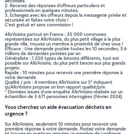
secondes.
2. Recevez des réponses d’offreurs particuliers et
professionnels en quelques minutes.
3. Echangez avec les offreurs depuis la messagerie privée et
sécurisée et faites votre choix !
C’est gratuit et sans commission !
AlloVoisins partout en France : 35 000 communes
représentées sur AlloVoisins, du plus petit village à la plus
grande ville, trouvez un membre à proximité de chez vous !
Efficace : Une demande postée toutes les 10 secondes, 3.6
millions de demandes postées par an
Généraliste : 1 250 types de besoins différents, tout est
possible sur AlloVoisins, du plus petit besoin aux plus grands
projets.
Rapide : 10 minutes pour recevoir une première réponse à
votre demande
Qualité / prix : 4 membres AlloVoisins sur 5* indiquent
qu’AlloVoisins propose un bon rapport qualité/prix
* Données issues d’une enquête AlloVoisins réalisée sur un
échantillon de 5 671 personnes interrogées (Février 2024)
Vous cherchez un aide évacuation déchets en
urgence ?
Sur AlloVoisins, seulement 10 minutes pour recevoir une
première réponse à votre demande. Postez votre demande
et trouvez en quelques minutes un membre de confiance,