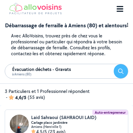
Débarrassage de ferraille à Amiens (80) et alentours
Avec AlloVoisins, trouvez près de chez vous le
professionnel ou particulier qui répondra à votre besoin
de débarrassage de ferraille. Consultez les profils,
contactez-les et obtenez rapidement réponse.
Évacuation déchets - Gravats
Reche
à Amiens (80)
3 Particuliers et 1 Professionnel répondent
-
4,6/5
(55 avis)
Auto-entrepreneur
Laid Sahraoui (SAHRAOUI LAID)
Carlage placo jardinière
Amiens (Henriville 1)
4,5/5
(23 avis)