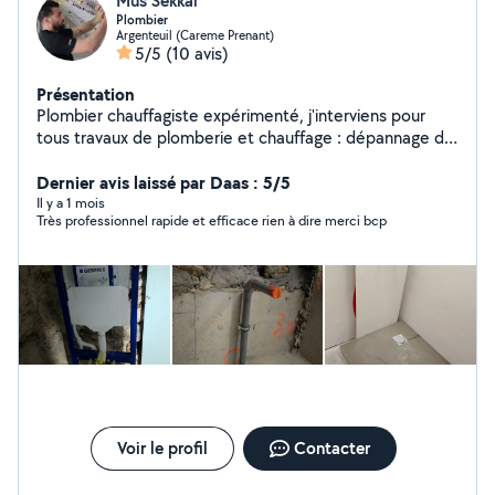
Mus Sekkai
Plombier
Argenteuil (Careme Prenant)
5/5
(10 avis)
Présentation
Plombier chauffagiste expérimenté, j'interviens pour
tous travaux de plomberie et chauffage : dépannage de
fuite, débouchage, remplacement de robinetterie,
installation WC suspendu, chauffe-eau, ballon d'eau
Dernier avis laissé par Daas : 5/5
chaude, radiateurs, réseaux PER et cuivre, rénovation
Il y a 1 mois
Très professionnel rapide et efficace rien à dire merci bcp
salle de bain et entretien chauffage Travail soigné, devis
gratuit et conseils personnalisés.
Voir le profil
Contacter