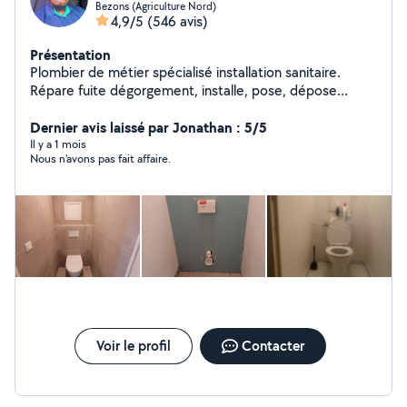
Bezons (Agriculture Nord)
4,9/5
(546 avis)
Présentation
Plombier de métier spécialisé installation sanitaire.
Répare fuite dégorgement, installe, pose, dépose
d'appareil sanitaire, pose BALLON EC. Modif installation,
soudure au chalumeau etc. Dispo. O617-97.78-44 si je ne
Dernier avis laissé par Jonathan : 5/5
rép pas aux msg privés cest que vs n'etes pas ds mon
Il y a 1 mois
Nous n'avons pas fait affaire.
rayon ds ce cas appelez moi directement.Retenez une
chose: C'EST LE PAS CHER QUI REVIENT CHER...
Voir le profil
Contacter