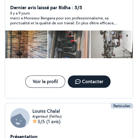
dépannage WC -sanibroyeur - chasse d'eau - siphon
-Évier cuisine - baignoire - douche Robinet -mitigeur -
Dernier avis laissé par Ridha : 5/5
chauffe eau / alimentation machine a laver - cuivre -pvc -
Il y a 9 jours
merci a Monsieur Bengana pour son professionnalisme, sa
PER - multicouche - évacuation -réparation toute fuite
ponctualité et la qualité de son travail. En plus d'être efficace, il
d'eau Débouchage WC - évier cuisine - lavabo -
est très aimable et à l'écoute. Je le recommande sans
baignoire - douche
hésitation !
Voir le profil
Contacter
Particulier
Lounis Chalal
Argenteuil (Felifeu)
5/5
(1 avis)
Présentation