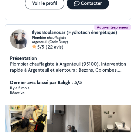
Voir le profil
Contacter
Auto-entrepreneur
Ilyes Boulanouar (Hydrotech énergétique)
Plombier chauffagiste
Argenteuil (Croix Duny)
5/5
(22 avis)
Présentation
Plombier chauffagiste à Argenteuil (95100). Intervention
rapide à Argenteuil et alentours : Bezons, Colombes,
Sartrouville. Dépannage plomberie : fuites d'eau, WC,
chauffe-eau, robinetterie. Installation plomberie et
Dernier avis laissé par Baligh : 5/5
chauffage sanitaire. Disponible 7j/7 intervention le jour
Il y a 5 mois
Réactive
même. Devis clair par téléphone réponse rapide.