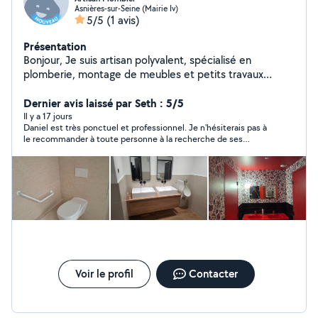
Asnières-sur-Seine (Mairie Iv)
5/5
(1 avis)
Présentation
Bonjour, Je suis artisan polyvalent, spécialisé en
plomberie, montage de meubles et petits travaux
d'électricité. Je propose des prestations soignées et
adaptées à vos besoins, notamment : Installation et
Dernier avis laissé par Seth : 5/5
réparation de plomberie (robinets, éviers, WC, lavabos,
Il y a 17 jours
Daniel est très ponctuel et professionnel. Je n'hésiterais pas à
fuites, etc.). Montage de meubles de toutes marques
le recommander à toute personne à la recherche de ses
(IKEA, Leroy Merlin, Conforama, etc.). Petits travaux
services.
d'électricité (pose de luminaires, prises, interrupteurs,
remplacement d'équipements électriques, dans le
respect des normes applicables). Je travaille avec
sérieux, ponctualité et professionnalisme. Mon objectif
est de fournir un travail de qualité tout en assurant la
satisfaction de mes clients. N'hésitez pas à me
contacter pour discuter de votre projet ou demander
un devis. Je serai ravi de vous accompagner dans vos
travaux.
Voir le profil
Contacter