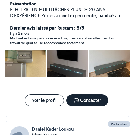
Présentation
ÉLECTRICIEN MULTITÂCHES PLUS DE 20 ANS
D'EXPÉRIENCE Professionnel expérimenté, habitué aux
chantiers exigeants. Tableaux électriques Prises,
interrupteurs, luminaires Fibre optique & caméras
Dernier avis laissé par Rustam : 5/5
Contrôle d'accès TV murale Petite plomberie Petits
Il y a 2 mois
Mickael est une personne réactive, très serviable effectuant un
travaux & dépannage Travail propre, soigné et sécurisé
travail de qualité. Je recommande fortement.
Tout outillage professionnel fourni Intervention rapide
Travail garanti Sérieux Réactif Efficace.
Voir le profil
Contacter
Particulier
Daniel Kader Loukou
Artisan Plombier