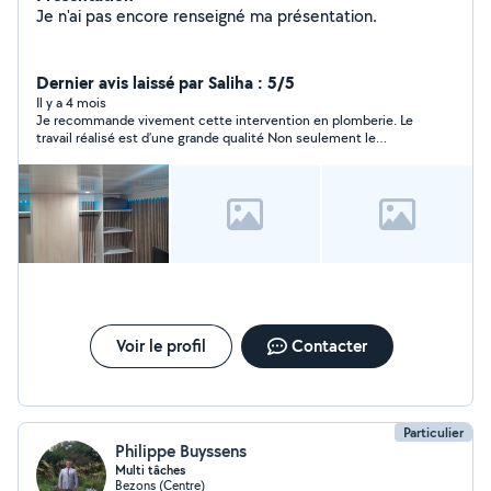
Je n'ai pas encore renseigné ma présentation.
Dernier avis laissé par Saliha : 5/5
Il y a 4 mois
Je recommande vivement cette intervention en plomberie. Le
travail réalisé est d’une grande qualité Non seulement le
problème initial a été résolu, mais l’intervention est allée bien
au-delà de ce qui était prévu, avec des améliorations
supplémentaires très appréciables. Professionnalisme,
efficacité et finition impeccable — je suis entièrement
satisfaite !
Voir le profil
Contacter
Particulier
Philippe Buyssens
Multi tâches
Bezons (Centre)