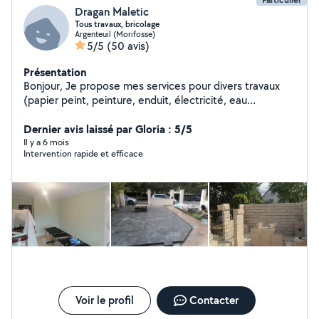
Dragan Maletic
Tous travaux, bricolage
Argenteuil (Morifosse)
5/5
(50 avis)
Présentation
Bonjour, Je propose mes services pour divers travaux
(papier peint, peinture, enduit, électricité, eau
(changement de bonde, débouchage, multicouche),
pose de Ba13, isolation et également des travaux de
Dernier avis laissé par Gloria : 5/5
maçonnerie.
Il y a 6 mois
Intervention rapide et efficace
Voir le profil
Contacter