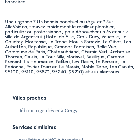
bancaires.
Une urgence ? Un besoin ponctuel ou régulier ? Sur
AlloVoisins, trouvez rapidement le meilleur plombier,
particulier ou professionnel, pour déboucher un évier sur la
ville de Argenteuil (Hotel de Ville, Croix Duny, Vaucelle, Le
Coudray, Morifosse, Le Tronc, Moulin Sarrazin, Le Gibet, Les
Aulnettes, Republique, Grandes Fontaines, Belle Vue,
Commune de Paris, Chateaubriand, Chemin Vert, Ambroise
Thomas, Calais, La Tour Billy, Morinval, Basilique, Careme
Prenant, La Heurneuse, Felifeu, Les Fleurs, Le Perreux, La
Berionne, Poirier Fourrier, Le Marais, Noble Terre, Les Canuts,
95100, 95110, 95870, 95240, 95210) et aux alentours.
Villes proches
Débouchage d'évier à Cergy
Services similaires
Installation de WC à Argenteuil