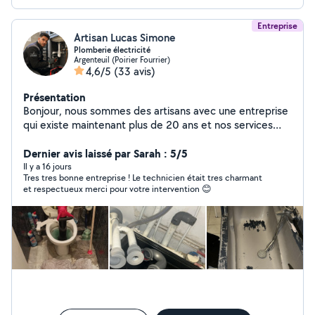
Entreprise
Artisan Lucas Simone
Plomberie électricité
Argenteuil (Poirier Fourrier)
4,6/5
(33 avis)
Présentation
Bonjour, nous sommes des artisans avec une entreprise
qui existe maintenant plus de 20 ans et nos services
sont électricités et la plomberie avec devis et factures
bien sûr pour vos assurances ou autres . Passage de
Dernier avis laissé par Sarah : 5/5
camera , débouchage camion hydrocureur, pour tous ce
Il y a 16 jours
Tres tres bonne entreprise ! Le technicien était tres charmant
qui est bouchon au niveau de vos canalisations . Nous
et respectueux merci pour votre intervention 😊
fesons également tous ce qui est renovation
d'appartement . On reste disponible 24/24h et on
intervient dans l'heure . Num de téléphone
06/02/70/63/65