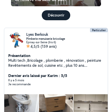
Découvrir
Particulier
Lyes Berkouk
Plmberie menuiserie bricolage
Épinay-sur-Seine (Iris 6)
4,5/5
(159 avis)
Présentation
Multi tech ,Bricolage , plomberie , rénovation , peinture
Revêtements de sol, cuisine etc , plus 10 ans
d'expérience. services dans : Bricolage , plomberie
générale, Menuiserie :montage meubles , porte,
Dernier avis laissé par Karim : 5/5
fenêtre, cuisine , peinture Serrurerie Revêtements de
Il y a 5 mois
Je recommande
sol, Branchement électrique Installation pompe à
chaleur et climatisation *****Vous pouvez m'appeler
directement ou laisser votre numéro en message pour
vous rappeler.****" cordialement