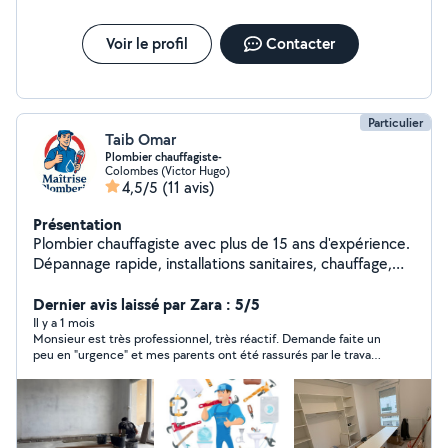
Voir le profil
Contacter
Particulier
Taib Omar
Plombier chauffagiste-
Colombes (Victor Hugo)
4,5/5
(11 avis)
Présentation
Plombier chauffagiste avec plus de 15 ans d'expérience.
Dépannage rapide, installations sanitaires, chauffage,
recherche de fuite et petits travaux de rénovation.
Travail propre, sérieux et soigné. Disponible dans Paris
Dernier avis laissé par Zara : 5/5
et aux alentours.
Il y a 1 mois
Monsieur est très professionnel, très réactif. Demande faite un
peu en "urgence" et mes parents ont été rassurés par le travail
sérieux. Merci encore. Nous programmerons sûrement d'autres
travaux plus prévus.