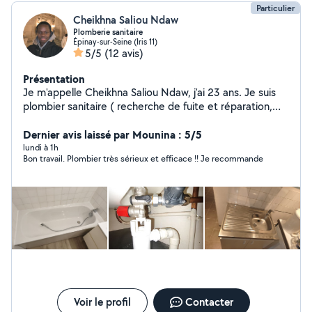
Particulier
Cheikhna Saliou Ndaw
Plomberie sanitaire
Épinay-sur-Seine (Iris 11)
5/5
(12 avis)
Présentation
Je m'appelle Cheikhna Saliou Ndaw, j'ai 23 ans. Je suis
plombier sanitaire ( recherche de fuite et réparation,
dépannage )sérieux, disponible. Disponible à tout
moment.
Dernier avis laissé par Mounina : 5/5
lundi à 1h
Bon travail. Plombier très sérieux et efficace !! Je recommande
Voir le profil
Contacter