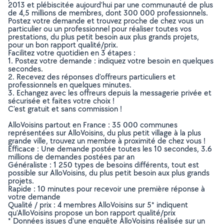
2013 et plébiscitée aujourd’hui par une communauté de plus
de 4,5 millions de membres, dont 300 000 professionnels.
Postez votre demande et trouvez proche de chez vous un
particulier ou un professionnel pour réaliser toutes vos
prestations, du plus petit besoin aux plus grands projets,
pour un bon rapport qualité/prix.
Facilitez votre quotidien en 3 étapes :
1. Postez votre demande : indiquez votre besoin en quelques
secondes.
2. Recevez des réponses d’offreurs particuliers et
professionnels en quelques minutes.
3. Echangez avec les offreurs depuis la messagerie privée et
sécurisée et faites votre choix !
C’est gratuit et sans commission !
AlloVoisins partout en France : 35 000 communes
représentées sur AlloVoisins, du plus petit village à la plus
grande ville, trouvez un membre à proximité de chez vous !
Efficace : Une demande postée toutes les 10 secondes, 3.6
millions de demandes postées par an
Généraliste : 1 250 types de besoins différents, tout est
possible sur AlloVoisins, du plus petit besoin aux plus grands
projets.
Rapide : 10 minutes pour recevoir une première réponse à
votre demande
Qualité / prix : 4 membres AlloVoisins sur 5* indiquent
qu’AlloVoisins propose un bon rapport qualité/prix
* Données issues d’une enquête AlloVoisins réalisée sur un