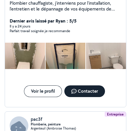
Plombier chauffagiste, j'interviens pour l'installation,
l'entretien et le dépannage de vos équipements de
chauffage, climatisation, ventilation et plomberie.
Sérieux, motivé et appliqué, je vous garantis un travail
Dernier avis laissé par Ryan : 5/5
propre et soigné. Disponible pour petits travaux,
Il y a 24 jours
Parfait travail soignée je recommande
entretiens et dépannages. N'hésitez pas à me
contacter via mon profil le numéro est affiché en bas
Voir le profil
Contacter
Entreprise
pac3f
Plomberie, peinture
Argenteuil (Ambroise Thomas)