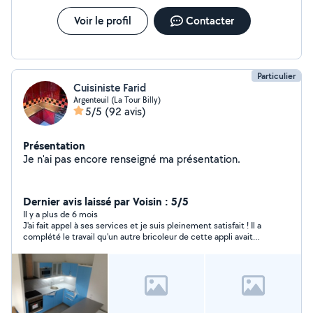
Voir le profil
Contacter
Particulier
Cuisiniste Farid
Argenteuil (La Tour Billy)
5/5
(92 avis)
Présentation
Je n'ai pas encore renseigné ma présentation.
Dernier avis laissé par Voisin : 5/5
Il y a plus de 6 mois
J'ai fait appel à ses services et je suis pleinement satisfait ! Il a
complété le travail qu'un autre bricoleur de cette appli avait
mal très fait. Il m'a même dit "c'est pas la 1ere fois qu'on me dit
"si seulement je vous avais choisi des le début !" Il a eté
professionnel, ponctuel, efficace et consciencieux. Il a pris le
temps qu'il fallait, ça n'a pas coûté si cher comparé au temps, à
l'expertise et au travail qu'il a fourni. Il a même fait les courses
manquantes a leroy merlin avec moi !