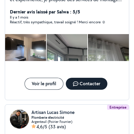
de meubles, travaux de bricolage général, peinture
intérieure, pose de revêtements de murs et de sols,
Dernier avis laissé par Salwa : 5/5
ainsi que le nettoyage et l'entretien d'espaces intérieurs
Il y a 1 mois
Réactif, très sympathique, travail soigné ! Merci encore ☺️
et extérieurs. Travail soigné, respect des délais, devis
clair et rapide.
Voir le profil
Contacter
Entreprise
Artisan Lucas Simone
Plomberie électricité
Argenteuil (Poirier Fourrier)
4,6/5
(33 avis)