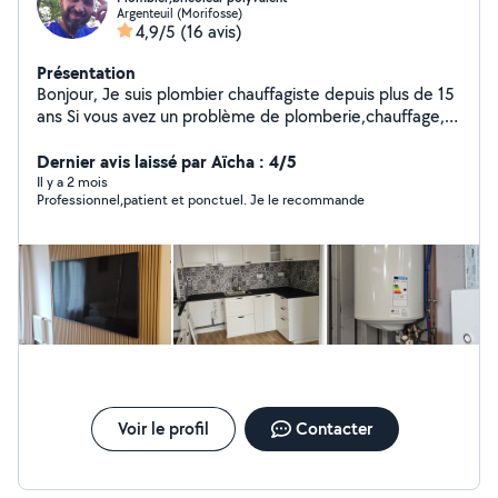
Argenteuil (Morifosse)
4,9/5
(16 avis)
Présentation
Bonjour, Je suis plombier chauffagiste depuis plus de 15
ans Si vous avez un problème de plomberie,chauffage,
chauffe-eau, installation:Machine à laver,
lavabo,douche,baignoire,WC,évier,meuble et réparation
Dernier avis laissé par Aïcha : 4/5
plomberie générale pose et dépose de sanitaire...
Il y a 2 mois
Professionnel,patient et ponctuel. Je le recommande
J'interviens également dans le montage, démontage de
meuble, installation de cuisine
équipée,carrelage,faïence,parquet,peinture,enduit,élec
tricité Je suis rapidement disponible pour vous proposer
mes services. Travail sérieux et à prix correct N'hésitez
pas à me contacter, je suis véhiculé d'un camion
Voir le profil
Contacter