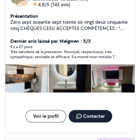
4,8/5
(143 avis)
Présentation
Zéro sept soixante sept trente six vingt deux cinquante
cinq CHÈQUES CESU ACCEPTES COMPÉTENCES : *
POSE DE CUISINE ( IKEA, LEROY MERLIN
,CONFORAMA, BRICO DÉPÔT, EASY CUISINE Etc *
Dernier avis laissé par Melgwen : 5/5
MONTAGE et FIXATION des meubles de toutes
Il y a 27 jours
Très satisfaite de la prestation. Ponctuel, respectueux, très
marques ( ikea, Castorama, Leroy Merlin , maison du
sympathique, serviable et efficace. Il a monté mon meuble TV
monde et autres) Je dispose de tous les matériels
sans manuel d’installation (je l’avais perdu) et installé une
indispensables ( du marteau à la scie plongeante) pour
suspension avec beaucoup de soin. Travail propre et sérieux, je
tout type de montage. Merci.
recommande sans hésiter. Merci encore !
Voir le profil
Contacter