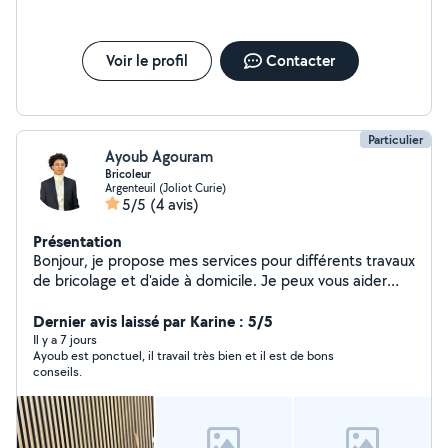
Voir le profil
Contacter
Particulier
Ayoub Agouram
Bricoleur
Argenteuil (Joliot Curie)
5/5
(4 avis)
Présentation
Bonjour, je propose mes services pour différents travaux
de bricolage et d'aide à domicile. Je peux vous aider
pour le montage de meubles, petits travaux de
bricolage, peinture, ainsi que pour des déménagements
Dernier avis laissé par Karine : 5/5
ou manutention. Mon tél : 7/74/96/96/83 Je suis
Il y a 7 jours
Ayoub est ponctuel, il travail très bien et il est de bons
quelqu'un de sérieux, motivé et soigneux dans mon
conseils.
travail.