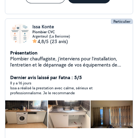
Particulier
Issa Konte
Plombier CVC
Argenteuil (La Berionne)
4,8/5
(23 avis)
Présentation
Plombier chauffagiste, j'interviens pour l'installation,
l'entretien et le dépannage de vos équipements de
chauffage, climatisation, ventilation et plomberie.
Sérieux, motivé et appliqué, je vous garantis un travail
Dernier avis laissé par Fatna : 5/5
propre et soigné. Disponible pour petits travaux,
Il y a 16 jours
Issa a réalisé la prestation avec calme, sérieux et
entretiens et dépannages. N'hésitez pas à me
professionnalisme. Je le recommande
contacter via mon profil le numéro est affiché en bas