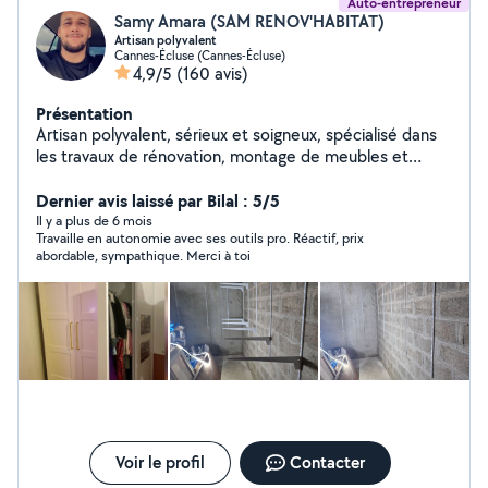
Auto-entrepreneur
Samy Amara (SAM RENOV'HABITAT)
Artisan polyvalent
Cannes-Écluse (Cannes-Écluse)
4,9/5
(160 avis)
Présentation
Artisan polyvalent, sérieux et soigneux, spécialisé dans
les travaux de rénovation, montage de meubles et
cuisines, peinture, petite plomberie, électricité, pose de
sols et divers dépannages. Travail de qualité, devis
Dernier avis laissé par Bilal : 5/5
gratuit et interventions rapides. Votre satisfaction est
Il y a plus de 6 mois
Travaille en autonomie avec ses outils pro. Réactif, prix
ma priorité.
abordable, sympathique. Merci à toi
Voir le profil
Contacter