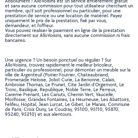
Absolument ! AlloVoisins est un service entièrement gratuit
et sans aucune commission pour tout utilisateur cherchant un
membre, qu’il soit professionnel ou particulier, pour une
prestation de service ou une location de matériel. Payez
uniquement le prix de la prestation, fixé par vous,
demandeur, et l’offreur.
Vous pouvez réaliser le paiement en ligne de la prestation
directement sur AlloVoisins, sans aucune commission ni frais
bancaires.
Une urgence ? Un besoin ponctuel ou régulier ? Sur
AlloVoisins, trouvez rapidement le meilleur bricoleur,
particulier ou professionnel, pour démonter un meuble sur la
ville de Argenteuil (Poirier Fourrier, Chateaubriand,
Promenade Heloise, Joliot Curie, La Berionne, Calais,
Ambroise Thomas, Le Prunet, Cite Jardin d'Orgemont, Le
Tronc, Basilique, Republique, Noble Terre, Le Perreux,
Careme Prenant, Les Canuts, Chemin Vert, Vaucelle,
Morifosse, Grandes Fontaines, La Heurneuse, Les Abattoirs,
Felifeu, Hopital, Jean Lurcat, Le Gibet, Le Marais, Commune
de Paris, Croix Duny, Le Coudray, 95100, 95110, 95870,
95240, 95210) et aux alentours.