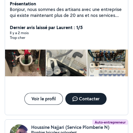
Présentation
Bonjour, nous sommes des artisans avec une entreprise
qui existe maintenant plus de 20 ans et nos services
sont électricités et la plomberie avec devis et factures
bien sûr pour vos assurances ou autres . Passage de
Dernier avis laissé par Laurent : 1/5
camera , débouchage camion hydrocureur, pour tous ce
Il y a 2 mois
Trop cher
qui est bouchon au niveau de vos canalisations . Nous
fesons également tous ce qui est renovation
d'appartement . On reste disponible 24/24h et on
intervient dans l'heure . Num de téléphone
06/02/70/63/65
Voir le profil
Contacter
Auto-entrepreneur
Houssine Najjari (Service Plomberie N)
Plombier,bricoleur polyvalent