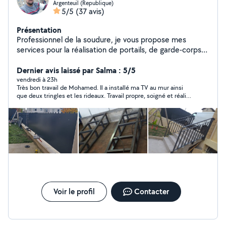
Argenteuil (Republique)
5/5
(37 avis)
Présentation
Professionnel de la soudure, je vous propose mes
services pour la réalisation de portails, de garde-corps
de toutes sortes de soudures métalliques.Avec un
savoir-faire éprouvé.
Dernier avis laissé par Salma : 5/5
vendredi à 23h
Très bon travail de Mohamed. Il a installé ma TV au mur ainsi
que deux tringles et les rideaux. Travail propre, soigné et réalisé
efficacement. Je suis très satisfait du résultat et je
recommande.
Voir le profil
Contacter