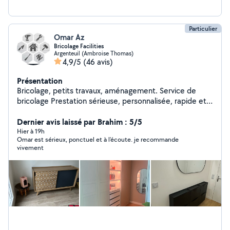
Particulier
Omar Az
Bricolage Facilities
Argenteuil (Ambroise Thomas)
4,9/5
(46 avis)
Présentation
Bricolage, petits travaux, aménagement. Service de
bricolage Prestation sérieuse, personnalisée, rapide et
toujours soignée pour toute sorte de petits travaux tels
que: Electricité, peinture, nettoyage,
Dernier avis laissé par Brahim : 5/5
montage/démontage, fixation, réparation, jardinage,
Hier à 19h
Omar est sérieux, ponctuel et à l'écoute. je recommande
débitage de bois et bien d'autres... Etude de projet &
vivement
mise en oeuvre de rénovation et aménagement
Intérieur/extérieur N'hésitez pas à me contacter pour
discuter du service souhaité