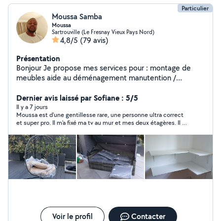
Particulier
Moussa Samba
Moussa
Sartrouville (Le Fresnay Vieux Pays Nord)
4,8/5
(79 avis)
Présentation
Bonjour Je propose mes services pour : montage de
meubles aide au déménagement manutention /
débarras petits travaux / bricolage aide ponctuelle
Jardinage léger Nettoyage cave / garage Sérieux,
Dernier avis laissé par Sofiane : 5/5
ponctuel, soigneux, Disponible rapidement, même
Il y a 7 jours
Moussa est d'une gentillesse rare, une personne ultra correct
week-end. Réponse rapide.
et super pro. Il m'a fixé ma tv au mur et mes deux étagères. Il a
fait un boulot incroyable et je l'en remercie. Je referais appel à
Moussa sans aucune hésitation. Encore merci Moussa pour ton
aide si précieuse :)
Voir le profil
Contacter