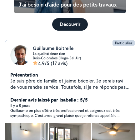
J'ai besoin d'aide pour des petits travaux
Découvrir
Particulier
Guillaume Boitrelle
La qualité sinon rien
Bois-Colombes (Hugo-Bel Air)
4,9/5
(17 avis)
Présentation
Je suis père de famille et j'aime bricoler. Je serais ravi
de vous rendre service. Toutefois, si je ne réponds pas à
certaines demandes, c'est que je ne peux pas, bloqué à
4 réponses dans le mois et à 2km maximum autour de
Dernier avis laissé par Isabelle : 5/5
Bois-Colombes. J'en suis désolé. Je monte des
Il y a 8 jours
Guillaume en plus d'être très professionnel et soigneux est très
meubles, étagères, ponce les parquets, fais de la
sympathique. C'est avec grand plaisir que je referais appel à lui
peinture, vous aide à évacuer vos déchets, taille votre
pour d'autres petits travaux. Confiance absolue
haie et votre pelouse, nettoie vitres, terrasses et
autres, peut convoyer personnes, colis, meubles petits
et moyens et peut aussi devenir votre partenaire multi