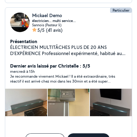
Particulier
Mickael Demo
électricien… multi service…
Sannois (Pasteur Ii)
5/5
(41 avis)
Présentation
ÉLECTRICIEN MULTITÂCHES PLUS DE 20 ANS
D'EXPÉRIENCE Professionnel expérimenté, habitué aux
chantiers exigeants. Tableaux électriques Prises,
interrupteurs, luminaires Fibre optique & caméras
Dernier avis laissé par Christelle : 5/5
Contrôle d'accès TV murale Petite plomberie Petits
mercredi à 15h
Je recommande vivement Mickael ! Il a été extraordinaire, très
travaux & dépannage Travail propre, soigné et sécurisé
réactif il est arrivé chez moi dans les 30min et a été super
Tout outillage professionnel fourni Intervention rapide
efficace et très arrangeant ! Il venait initialement pour un
Travail garanti Sérieux Réactif Efficace.
remplacement de plaque de cuisson et m'a également aidé
pour remplacer la chasse d'eau ce qui n'était pas une mince
affaire (système non standard), merci encore pour tout !