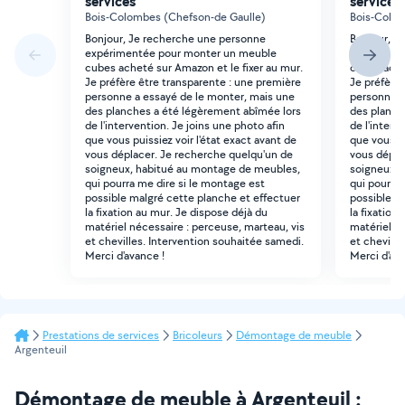
services
services
Bois-Colombes (Chefson-de Gaulle)
Bois-Colom
Bonjour, Je recherche une personne
Bonjour, J
expérimentée pour monter un meuble
expérimen
cubes acheté sur Amazon et le fixer au mur.
cubes ache
Je préfère être transparente : une première
Je préfère 
personne a essayé de le monter, mais une
personne a
des planches a été légèrement abîmée lors
des planch
de l'intervention. Je joins une photo afin
de l'interv
que vous puissiez voir l'état exact avant de
que vous pu
vous déplacer. Je recherche quelqu'un de
vous dépla
soigneux, habitué au montage de meubles,
soigneux, 
qui pourra me dire si le montage est
qui pourra 
possible malgré cette planche et effectuer
possible m
la fixation au mur. Je dispose déjà du
la fixation
matériel nécessaire : perceuse, marteau, vis
matériel né
et chevilles. Intervention souhaitée samedi.
et cheville
Merci d'avance !
Merci d'ava
Prestations de services
Bricoleurs
Démontage de meuble
Argenteuil
Démontage de meuble à Argenteuil :