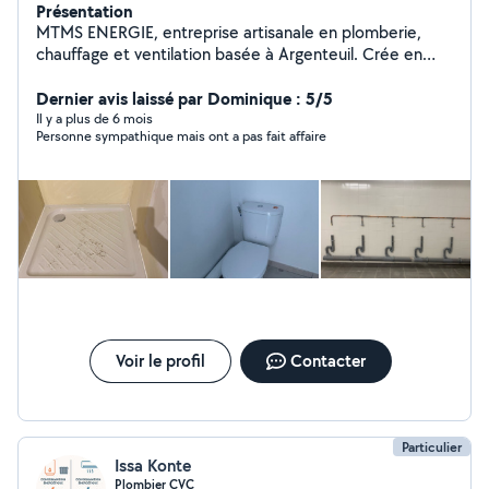
Présentation
MTMS ENERGIE, entreprise artisanale en plomberie,
chauffage et ventilation basée à Argenteuil. Crée en
2023, elle s'appuie sur plus de 15 ans d'expérience sur le
terrain. Nous intervenons pour fuite, débouchage,
Dernier avis laissé par Dominique : 5/5
rénovation de salle de bain, chaudière, chauffe-eau,
Il y a plus de 6 mois
Personne sympathique mais ont a pas fait affaire
radiateurs et VMC. Travail soigné, délais respectés et
chantier propre. Devis gratuit et détaillé. Garantie
décennale, RC Pro et facture fournies
Voir le profil
Contacter
Particulier
Issa Konte
Plombier CVC