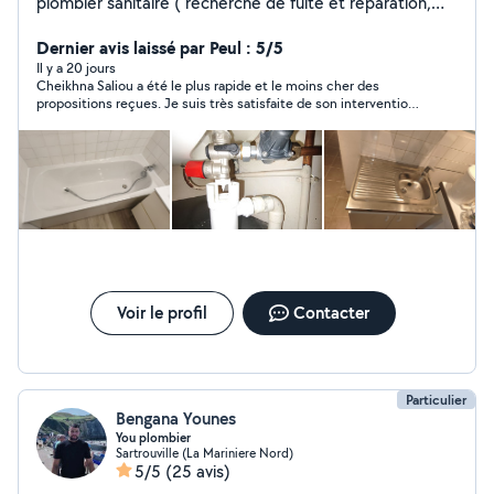
plombier sanitaire ( recherche de fuite et réparation,
dépannage )sérieux, disponible. Disponible à tout
moment.
Dernier avis laissé par Peul : 5/5
Il y a 20 jours
Cheikhna Saliou a été le plus rapide et le moins cher des
propositions reçues. Je suis très satisfaite de son intervention.
Je recommande.
Voir le profil
Contacter
Particulier
Bengana Younes
You plombier
Sartrouville (La Mariniere Nord)
5/5
(25 avis)