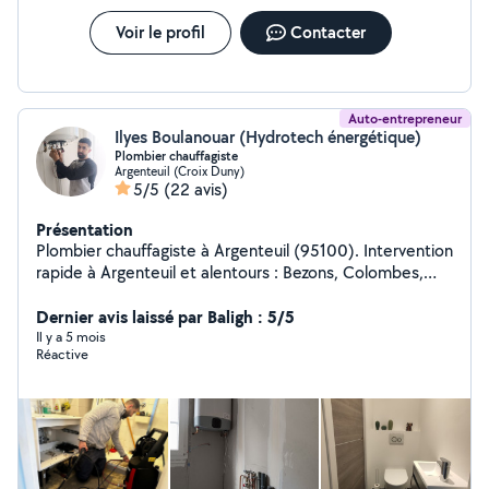
Voir le profil
Contacter
Auto-entrepreneur
Ilyes Boulanouar (Hydrotech énergétique)
Plombier chauffagiste
Argenteuil (Croix Duny)
5/5
(22 avis)
Présentation
Plombier chauffagiste à Argenteuil (95100). Intervention
rapide à Argenteuil et alentours : Bezons, Colombes,
Sartrouville. Dépannage plomberie : fuites d'eau, WC,
chauffe-eau, robinetterie. Installation plomberie et
Dernier avis laissé par Baligh : 5/5
chauffage sanitaire. Disponible 7j/7 intervention le jour
Il y a 5 mois
Réactive
même. Devis clair par téléphone réponse rapide.