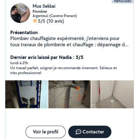
Particulier
Mus Sekkai
Plombier
Argenteuil (Careme Prenant)
5/5
(10 avis)
Présentation
Plombier chauffagiste expérimenté, j'interviens pour
tous travaux de plomberie et chauffage : dépannage de
fuite, débouchage, remplacement de robinetterie,
installation WC suspendu, chauffe-eau, ballon d'eau
Dernier avis laissé par Nadia : 5/5
chaude, radiateurs, réseaux PER et cuivre, rénovation
lundi à 21h
Un travail parfait, soigner je recommande vivement. Sérieux et
salle de bain et entretien chauffage Travail soigné, devis
très professionnel
gratuit et conseils personnalisés.
Voir le profil
Contacter