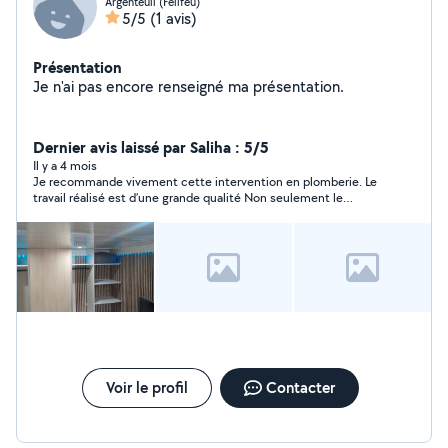
Argenteuil (Felifeu)
5/5
(1 avis)
Présentation
Je n'ai pas encore renseigné ma présentation.
Dernier avis laissé par Saliha : 5/5
Il y a 4 mois
Je recommande vivement cette intervention en plomberie. Le
travail réalisé est d’une grande qualité Non seulement le
problème initial a été résolu, mais l’intervention est allée bien
au-delà de ce qui était prévu, avec des améliorations
supplémentaires très appréciables. Professionnalisme,
efficacité et finition impeccable — je suis entièrement
satisfaite !
Voir le profil
Contacter