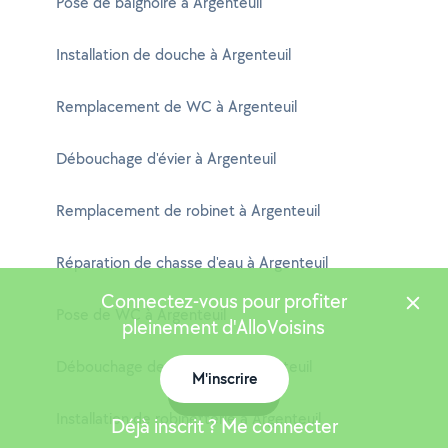
Pose de baignoire à Argenteuil
Installation de douche à Argenteuil
Remplacement de WC à Argenteuil
Débouchage d'évier à Argenteuil
Remplacement de robinet à Argenteuil
Réparation de chasse d'eau à Argenteuil
Connectez-vous pour profiter
Pose de WC à Argenteuil
pleinement d'AlloVoisins
Débouchage de toilettes à Argenteuil
M'inscrire
Carte
Installation de robinetterie à Argenteuil
Déjà inscrit ? Me connecter