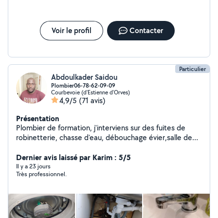
Voir le profil
Contacter
Particulier
Abdoulkader Saidou
Plombier06-78-62-09-09
Courbevoie (d'Estienne d'Orves)
4,9/5
(71 avis)
Présentation
Plombier de formation, j'interviens sur des fuites de
robinetterie, chasse d'eau, débouchage évier,salle de
bain et wc, changement de tout s sortes de robinets,
remplacement chasse d'eau... je suis à votre disposition.
Dernier avis laissé par Karim : 5/5
Il y a 23 jours
Très professionnel.