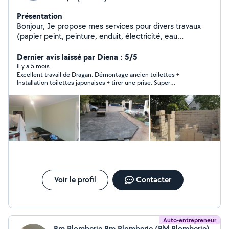
Présentation
Bonjour, Je propose mes services pour divers travaux
(papier peint, peinture, enduit, électricité, eau
(changement de bonde, débouchage, multicouche),
pose de Ba13, isolation et également des travaux de
Dernier avis laissé par Diena : 5/5
maçonnerie.
Il y a 5 mois
Excellent travail de Dragan. Démontage ancien toilettes +
Installation toilettes japonaises + tirer une prise. Super
personnalité et très bon travail, sens du détail. Finitions au top
et donnes des bons conseils en amont et pendant les travaux.
Je vais refaire appel à lui. Il est excellent. Je vous le
recommande vivement. Très honnête, patient et soigneux.
Voir le profil
Contacter
Auto-entrepreneur
Bm Plomberie Bm Plomberie (BM Plomberie)