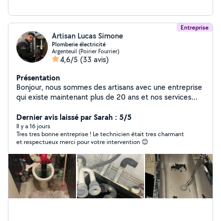
Entreprise
Artisan Lucas Simone
Plomberie électricité
Argenteuil (Poirier Fourrier)
4,6/5
(33 avis)
Présentation
Bonjour, nous sommes des artisans avec une entreprise
qui existe maintenant plus de 20 ans et nos services
sont électricités et la plomberie avec devis et factures
bien sûr pour vos assurances ou autres . Passage de
Dernier avis laissé par Sarah : 5/5
camera , débouchage camion hydrocureur, pour tous ce
Il y a 16 jours
Tres tres bonne entreprise ! Le technicien était tres charmant
qui est bouchon au niveau de vos canalisations . Nous
et respectueux merci pour votre intervention 😊
fesons également tous ce qui est renovation
d'appartement . On reste disponible 24/24h et on
intervient dans l'heure . Num de téléphone
06/02/70/63/65