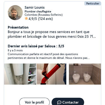
Particulier
Samir Lounis
Plombier chauffagiste
Colombes (Rousseau-Solferino)
4,9/5
(124 avis)
Présentation
Bonjour a tous je propose mes services en tant que
plombier et bricolage de tous genres merci 0six 25 71
69 48
Dernier avis laissé par Saloua : 5/5
Il y a 5 mois
Communication parfaite et réactif posé des questions
pertinentes et donne le maximum de détail. Nous n’avons pas
fait affaire malheureusement car je suis passée par qu’alun
d’autre.
Voir le profil
Contacter