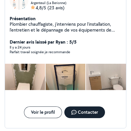
Argenteuil (La Berionne)
4,8/5
(23 avis)
Présentation
Plombier chauffagiste, j'interviens pour l'installation,
l'entretien et le dépannage de vos équipements de
chauffage, climatisation, ventilation et plomberie.
Sérieux, motivé et appliqué, je vous garantis un travail
Dernier avis laissé par Ryan : 5/5
propre et soigné. Disponible pour petits travaux,
Il y a 24 jours
Parfait travail soignée je recommande
entretiens et dépannages. N'hésitez pas à me
contacter via mon profil le numéro est affiché en bas
Voir le profil
Contacter