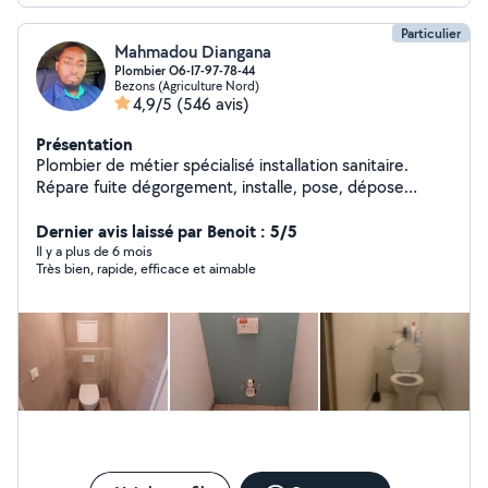
Particulier
Mahmadou Diangana
Plombier O6-I7-97-78-44
Bezons (Agriculture Nord)
4,9/5
(546 avis)
Présentation
Plombier de métier spécialisé installation sanitaire.
Répare fuite dégorgement, installe, pose, dépose
d'appareil sanitaire, pose BALLON EC. Modif installation,
soudure au chalumeau etc. Dispo. O617-97.78-44 si je ne
Dernier avis laissé par Benoit : 5/5
rép pas aux msg privés cest que vs n'etes pas ds mon
Il y a plus de 6 mois
Très bien, rapide, efficace et aimable
rayon ds ce cas appelez moi directement.Retenez une
chose: C'EST LE PAS CHER QUI REVIENT CHER...