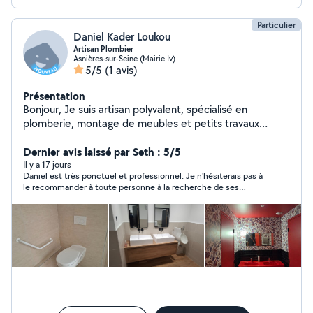
Particulier
Daniel Kader Loukou
Artisan Plombier
Asnières-sur-Seine (Mairie Iv)
5/5
(1 avis)
Présentation
Bonjour, Je suis artisan polyvalent, spécialisé en
plomberie, montage de meubles et petits travaux
d'électricité. Je propose des prestations soignées et
adaptées à vos besoins, notamment : Installation et
Dernier avis laissé par Seth : 5/5
réparation de plomberie (robinets, éviers, WC, lavabos,
Il y a 17 jours
Daniel est très ponctuel et professionnel. Je n'hésiterais pas à
fuites, etc.). Montage de meubles de toutes marques
le recommander à toute personne à la recherche de ses
(IKEA, Leroy Merlin, Conforama, etc.). Petits travaux
services.
d'électricité (pose de luminaires, prises, interrupteurs,
remplacement d'équipements électriques, dans le
respect des normes applicables). Je travaille avec
sérieux, ponctualité et professionnalisme. Mon objectif
est de fournir un travail de qualité tout en assurant la
satisfaction de mes clients. N'hésitez pas à me
contacter pour discuter de votre projet ou demander
un devis. Je serai ravi de vous accompagner dans vos