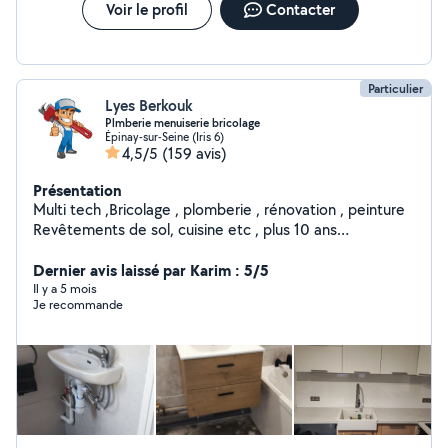
travaux.
Voir le profil
Contacter
Particulier
Lyes Berkouk
Plmberie menuiserie bricolage
Épinay-sur-Seine (Iris 6)
4,5/5
(159 avis)
Présentation
Multi tech ,Bricolage , plomberie , rénovation , peinture
Revêtements de sol, cuisine etc , plus 10 ans
d'expérience. services dans : Bricolage , plomberie
générale, Menuiserie :montage meubles , porte,
Dernier avis laissé par Karim : 5/5
fenêtre, cuisine , peinture Serrurerie Revêtements de
Il y a 5 mois
Je recommande
sol, Branchement électrique Installation pompe à
chaleur et climatisation *****Vous pouvez m'appeler
directement ou laisser votre numéro en message pour
vous rappeler.****" cordialement