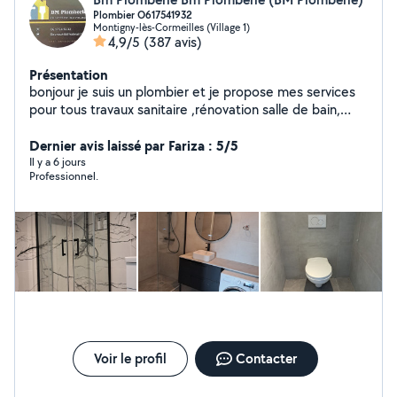
Plombier O617541932
Montigny-lès-Cormeilles (Village 1)
4,9/5
(387 avis)
Présentation
bonjour je suis un plombier et je propose mes services
pour tous travaux sanitaire ,rénovation salle de bain,
depannage, débouchage, montage meuble à prix
Dernier avis laissé par Fariza : 5/5
raisonnables. Le déplacement pour le devis est gratuit.
Il y a 6 jours
Professionnel.
Voir le profil
Contacter