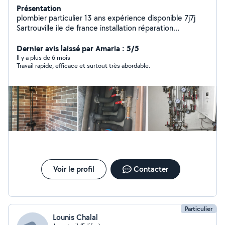
Présentation
plombier particulier 13 ans expérience disponible 7j7j
Sartrouville ile de france installation réparation
dépannage WC -sanibroyeur - chasse d'eau - siphon
-Évier cuisine - baignoire - douche Robinet -mitigeur -
Dernier avis laissé par Amaria : 5/5
chauffe eau / alimentation machine a laver - cuivre -pvc -
Il y a plus de 6 mois
Travail rapide, efficace et surtout très abordable.
PER - multicouche - évacuation -réparation toute fuite
d'eau Débouchage WC - évier cuisine - lavabo -
baignoire - douche
Voir le profil
Contacter
Particulier
Lounis Chalal