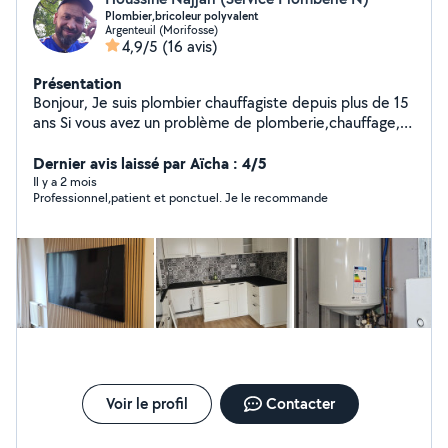
Plombier,bricoleur polyvalent
Argenteuil (Morifosse)
4,9/5
(16 avis)
Présentation
Bonjour, Je suis plombier chauffagiste depuis plus de 15
ans Si vous avez un problème de plomberie,chauffage,
chauffe-eau, installation:Machine à laver,
lavabo,douche,baignoire,WC,évier,meuble et réparation
Dernier avis laissé par Aïcha : 4/5
plomberie générale pose et dépose de sanitaire...
Il y a 2 mois
Professionnel,patient et ponctuel. Je le recommande
J'interviens également dans le montage, démontage de
meuble, installation de cuisine
équipée,carrelage,faïence,parquet,peinture,enduit,élec
tricité Je suis rapidement disponible pour vous proposer
mes services. Travail sérieux et à prix correct N'hésitez
pas à me contacter, je suis véhiculé d'un camion
Voir le profil
Contacter