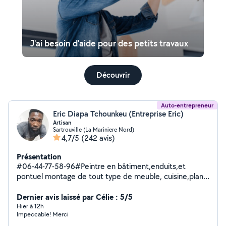
J'ai besoin d'aide pour des petits travaux
Découvrir
Auto-entrepreneur
Eric Diapa Tchounkeu (Entreprise Eric)
Artisan
Sartrouville (La Mariniere Nord)
4,7/5
(242 avis)
Présentation
#06-44-77-58-96#Peintre en bâtiment,enduits,et
pontuel montage de tout type de meuble, cuisine,plan
de travail, carrelage, installation et réfection de sol
quelques soient les travaux que vous envisagez de faire
Dernier avis laissé par Célie : 5/5
veiller me contacter. Et pour tout ce qui concerne les
Hier à 12h
Impeccable! Merci
vitrines qu'elle que soit le type de verre,je suis