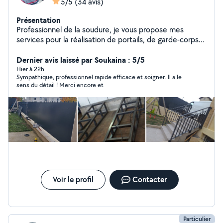
5/5
(34 avis)
Présentation
Professionnel de la soudure, je vous propose mes
services pour la réalisation de portails, de garde-corps
de toutes sortes de soudures métalliques.Avec un
savoir-faire éprouvé.
Dernier avis laissé par Soukaina : 5/5
Hier à 22h
Sympathique, professionnel rapide efficace et soigner. Il a le
sens du détail ! Merci encore et
Voir le profil
Contacter
Particulier