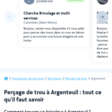
postée hier
p
Cherche Bricolage et multi
Cherche 
services
services
Colombes (Saint-Denis)
Colombes (
Bonjour, seriez-vous disponible s'il vous plaît
Bonjour, à
pour percer des trous dans un mur en béton
Master Lock
pour y accrocher une future étagère et une
La boîte es
hotte
fournies. Il
: percer 4 
être avec 
de me comm
déplacemen
Prestations de services
Bricoleurs
Perçage de trou
Argenteuil
Perçage de trou à Argenteuil : tout ce
qu’il faut savoir
Comment trouver un bricoleur à Argenteuil ?