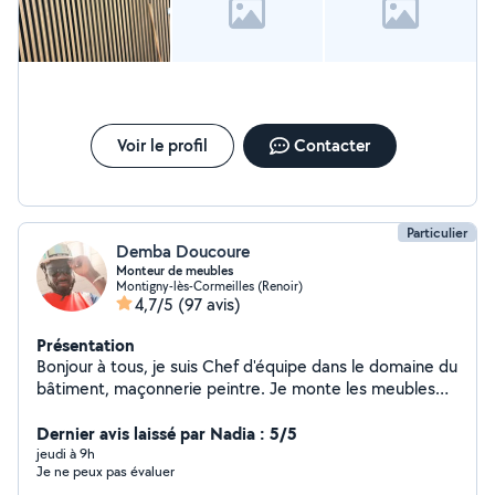
Voir le profil
Contacter
Particulier
Demba Doucoure
Monteur de meubles
Montigny-lès-Cormeilles (Renoir)
4,7/5
(97 avis)
Présentation
Bonjour à tous, je suis Chef d'équipe dans le domaine du
bâtiment, maçonnerie peintre. Je monte les meubles
cuisine américaine, je change les prises et interrupteurs.
Et aussi je propose des services de plomberie. Je reste
Dernier avis laissé par Nadia : 5/5
à votre disposition,
jeudi à 9h
Je ne peux pas évaluer