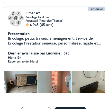
Particulier
Omar Az
Bricolage Facilities
Argenteuil (Ambroise Thomas)
4,9/5
(45 avis)
Présentation
Bricolage, petits travaux, aménagement. Service de
bricolage Prestation sérieuse, personnalisée, rapide et
toujours soignée pour toute sorte de petits travaux tels
que: Electricité, peinture, nettoyage,
Dernier avis laissé par Ludivine : 5/5
montage/démontage, fixation, réparation, jardinage,
Hier à 15h
Réponse rapide. Merci
débitage de bois et bien d'autres... Etude de projet &
mise en oeuvre de rénovation et aménagement
Intérieur/extérieur N'hésitez pas à me contacter pour
discuter du service souhaité