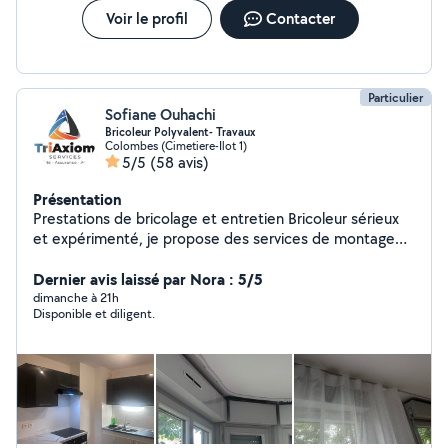
Voir le profil
Contacter
Particulier
Sofiane Ouhachi
Bricoleur Polyvalent- Travaux
Colombes (Cimetiere-Ilot 1)
5/5
(58 avis)
Présentation
Prestations de bricolage et entretien Bricoleur sérieux
et expérimenté, je propose des services de montage
de meubles, travaux de bricolage général, peinture
intérieure, pose de revêtements de murs et de sols,
Dernier avis laissé par Nora : 5/5
ainsi que le nettoyage et l'entretien d'espaces intérieurs
dimanche à 21h
Disponible et diligent.
et extérieurs. Travail soigné, respect des délais, devis
clair et rapide.