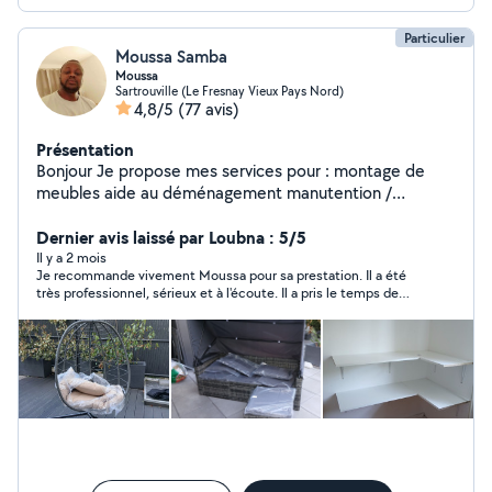
Particulier
Moussa Samba
Moussa
Sartrouville (Le Fresnay Vieux Pays Nord)
4,8/5
(77 avis)
Présentation
Bonjour Je propose mes services pour : montage de
meubles aide au déménagement manutention /
débarras petits travaux / bricolage aide ponctuelle
Jardinage léger Nettoyage cave / garage Sérieux,
Dernier avis laissé par Loubna : 5/5
ponctuel, soigneux, Disponible rapidement, même
Il y a 2 mois
Je recommande vivement Moussa pour sa prestation. Il a été
week-end. Réponse rapide.
très professionnel, sérieux et à l'écoute. Il a pris le temps de
bien réaliser la pose de mon étagère, avec beaucoup de soin et
d'application. Très rassurant et agréable, je suis ravie du
résultat. Vous pouvez lui faire confiance les yeux fermés !