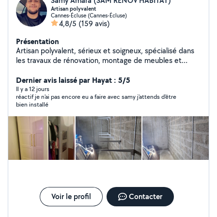
Samy Amara (SAM RENOV'HABITAT)
Artisan polyvalent
Cannes-Écluse (Cannes-Écluse)
4,8/5
(159 avis)
Présentation
Artisan polyvalent, sérieux et soigneux, spécialisé dans
les travaux de rénovation, montage de meubles et
cuisines, peinture, petite plomberie, électricité, pose de
sols et divers dépannages. Travail de qualité, devis
Dernier avis laissé par Hayat : 5/5
gratuit et interventions rapides. Votre satisfaction est
Il y a 12 jours
réactif je n'ai pas encore eu a faire avec samy j'attends d'être
ma priorité.
bien installé
Voir le profil
Contacter