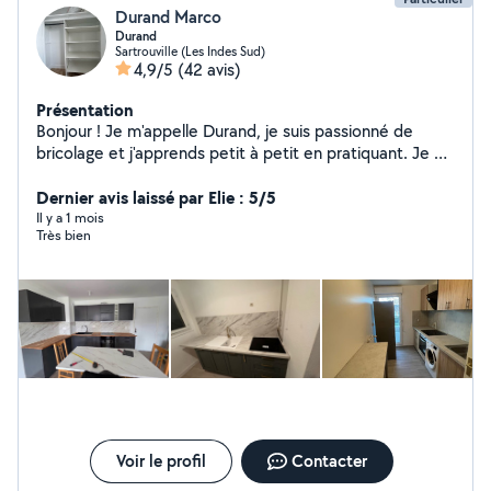
Durand Marco
Durand
Sartrouville (Les Indes Sud)
4,9/5
(42 avis)
Présentation
Bonjour ! Je m'appelle Durand, je suis passionné de
bricolage et j'apprends petit à petit en pratiquant. Je ne
suis pas encore un pro, mais je suis motivé, soigneux et
j'aime bien rendre service. Je peux vous aider pour de
Dernier avis laissé par Elie : 5/5
petits travaux comme : Le montage de meubles De
Il y a 1 mois
Très bien
petites découpes bois ou ajustements La pose
d'étagères ou de tringles Des petits dépannages à la
maison N'hésitez pas à me contacter si vous avez
besoin d'un coup de main. Je me déplace volontiers et
je travaille avec sérieux À bientôt peut-être !
Voir le profil
Contacter