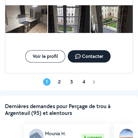
preneur.... Et je réponds au 06 quarante 4 soixante-dix 7
cinquante 8 quatre vingts quinze. Cordialement.
Voir le profil
Contacter
1
2
3
4
Page
suivante
Dernières demandes pour Perçage de trou à
Argenteuil (95) et alentours
Mounia H.
M
À convenir