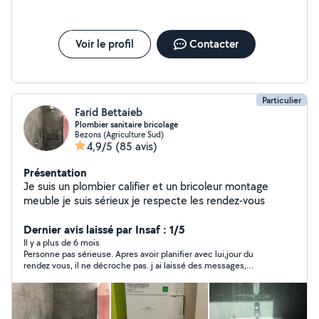
Voir le profil
Contacter
Particulier
Farid Bettaieb
Plombier sanitaire bricolage
Bezons (Agriculture Sud)
4,9/5
(85 avis)
Présentation
Je suis un plombier califier et un bricoleur montage
meuble je suis sérieux je respecte les rendez-vous
Dernier avis laissé par Insaf : 1/5
Il y a plus de 6 mois
Personne pas sérieuse. Apres avoir planifier avec lui,jour du
rendez vous, il ne décroche pas. j ai laissé des messages,
aucune réponse aucun respect. si tu as trouvé une affaire plus
intéressante,fallait juste passer un coup de file et s'excuser
comme ca je passe à une autre personne mais le
professionnalisme ne te parle pas!