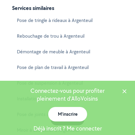
Services similaires
Pose de tringle à rideaux à Argenteuil
Rebouchage de trou à Argenteuil
Démontage de meuble à Argenteuil
Pose de plan de travail à Argenteuil
Pose de suspension à Argenteuil
Connectez-vous pour profiter
pleinement d'AlloVoisins
Installation de luminaire à Argenteuil
M'inscrire
Pose de joints à Argenteuil
Carte
Déjà inscrit ? Me connecter
Miroir à accrocher à Argenteuil