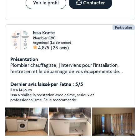
Voir le profil
Contacter
Particulier
Issa Konte
Plombier CVC
Argenteuil (La Berionne)
4,8/5
(23 avis)
Présentation
Plombier chauffagiste, j'interviens pour l'installation,
l'entretien et le dépannage de vos équipements de
chauffage, climatisation, ventilation et plomberie.
Sérieux, motivé et appliqué, je vous garantis un travail
Dernier avis laissé par Fatna : 5/5
propre et soigné. Disponible pour petits travaux,
Il y a 14 jours
Issa a réalisé la prestation avec calme, sérieux et
entretiens et dépannages. N'hésitez pas à me
professionnalisme. Je le recommande
contacter via mon profil le numéro est affiché en bas