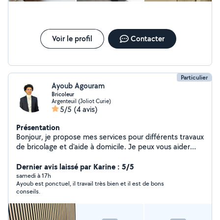
Voir le profil
Contacter
Particulier
Ayoub Agouram
Bricoleur
Argenteuil (Joliot Curie)
5/5
(4 avis)
Présentation
Bonjour, je propose mes services pour différents travaux
de bricolage et d'aide à domicile. Je peux vous aider
pour le montage de meubles, petits travaux de
bricolage, peinture, ainsi que pour des déménagements
Dernier avis laissé par Karine : 5/5
ou manutention. Mon tél : 7/74/96/96/83 Je suis
samedi à 17h
Ayoub est ponctuel, il travail très bien et il est de bons
quelqu'un de sérieux, motivé et soigneux dans mon
conseils.
travail.