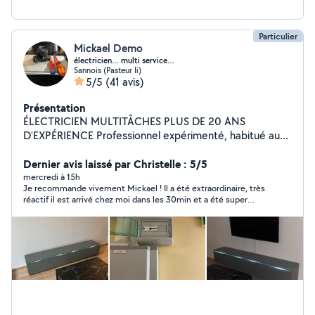
Particulier
Mickael Demo
électricien… multi service…
Sannois (Pasteur Ii)
5/5
(41 avis)
Présentation
ÉLECTRICIEN MULTITÂCHES PLUS DE 20 ANS
D'EXPÉRIENCE Professionnel expérimenté, habitué aux
chantiers exigeants. Tableaux électriques Prises,
interrupteurs, luminaires Fibre optique & caméras
Dernier avis laissé par Christelle : 5/5
Contrôle d'accès TV murale Petite plomberie Petits
mercredi à 15h
Je recommande vivement Mickael ! Il a été extraordinaire, très
travaux & dépannage Travail propre, soigné et sécurisé
réactif il est arrivé chez moi dans les 30min et a été super
Tout outillage professionnel fourni Intervention rapide
efficace et très arrangeant ! Il venait initialement pour un
Travail garanti Sérieux Réactif Efficace.
remplacement de plaque de cuisson et m'a également aidé
pour remplacer la chasse d'eau ce qui n'était pas une mince
affaire (système non standard), merci encore pour tout !