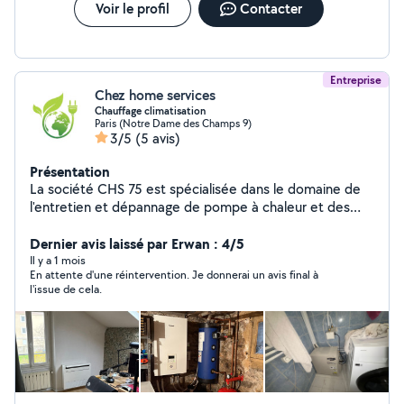
Confiance Excellence
Voir le profil
Contacter
Entreprise
Chez home services
Chauffage climatisation
Paris (Notre Dame des Champs 9)
3/5
(5 avis)
Présentation
La société CHS 75 est spécialisée dans le domaine de
l'entretien et dépannage de pompe à chaleur et des
clims réversibles Nous intervenons dans toute l'île de
France sous 24h. Nous réalisons des devis gratuit pour
Dernier avis laissé par Erwan : 4/5
votre futur installation . Nous avons toutes les
Il y a 1 mois
En attente d'une réintervention. Je donnerai un avis final à
qualifications requises pour effectuer la manipulation
l'issue de cela.
des fluides