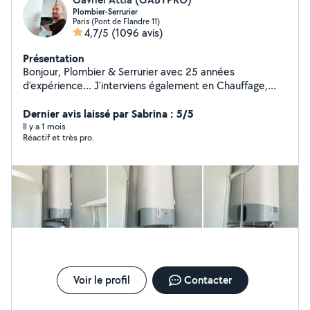
Plombier-Serrurier
Paris (Pont de Flandre 11)
4,7/5
(1096 avis)
Présentation
Bonjour, Plombier & Serrurier avec 25 années
d'expérience... J'interviens également en Chauffage,
Vitrerie, Électricité & Menuiserie. Compétent, soigné &
rapide... Je me ferai un plaisir de vous rendre service
Dernier avis laissé par Sabrina : 5/5
mes chers voisins.... Si vous me contactez directement,
Il y a 1 mois
Réactif et très pro.
merci de me laisser vos coordonnées téléphoniques...
Au plaisir de vous lire... Gaby
Voir le profil
Contacter