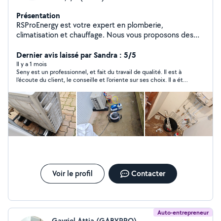
Présentation
RSProEnergy est votre expert en plomberie,
climatisation et chauffage. Nous vous proposons des
solutions sur mesure pour améliorer votre confort
thermique, en installant et entretenant des
Dernier avis laissé par Sandra : 5/5
équipements performants et économes en énergie.
Il y a 1 mois
Seny est un professionnel, et fait du travail de qualité. Il est à
l'écoute du client, le conseille et l'oriente sur ses choix. Il a été
réactif pour me répondre, rapide à intervenir chez moi. Parfait.
Je le recommande déjà autour de moi car il le mérite.
Voir le profil
Contacter
Auto-entrepreneur
Gavriel Attia (GABYPRO)