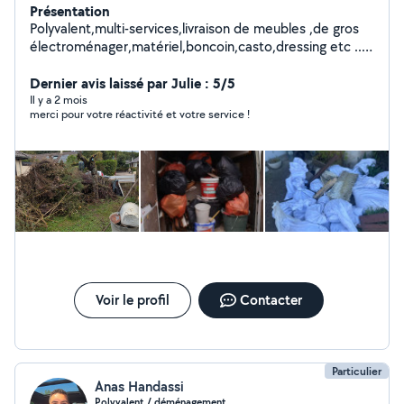
Présentation
Polyvalent,multi-services,livraison de meubles ,de gros
électroménager,matériel,boncoin,casto,dressing etc ...
Débarras de caves,greniers,jardins,déménagements.
Chariots,diable,couvertures film de protection,housse
Dernier avis laissé par Julie : 5/5
matelas etc...
Il y a 2 mois
merci pour votre réactivité et votre service !
Voir le profil
Contacter
Particulier
Anas Handassi
Polyvalent / déménagement