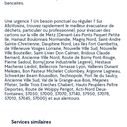
bancaires.
Une urgence ? Un besoin ponctuel ou régulier ? Sur
AlloVoisins, trouvez rapidement le meilleur évacuateur de
déchets, particulier ou professionnel, pour évacuer des
cartons sur la ville de Metz (Devant-Les-Ponts Paquet Petite
Ile, Hainaut Boulonnais Normandie, Magny Nord, Saint-Andre
Sainte-Chretienne, Dauphine Nord, Les Iles Fort Gambetta,
de Villeneuve Vosges Lorraine, Nouvelle Ville Sud, Nouvelle
Ville Bouteiller, Saint-Livier Don Calmet, Bridoux Claude
Bernard, Ancienne Ville Nord, Route de Borny Pont-Rouge,
Pierne Sadoul, Borny(zone Industrielle Legere), Hestaux
Macherez Liedot, Bellecroix Terrasse Lyon, Vallieres Dunant
Melezes, Bon Pasteur Michelet Colombey, Argonne Lagneau,
Schweitzer Bearn Roussillon, Technopole, Port Ile du Saulcy,
Ancienne Ville Sud, Val de la Grange-aux-Bois, Mejanes
Pfister, Seille Trois Eveches Chabert, Hauts Peupliers Peltre
Deportes, Route de Woippy Perigot, Acti-Nord Deux-
Fontaines, 57050, 57000, 57070, 57140, 57950, 57078,
57010, 57045, 57000) et aux alentours.
Services similaires