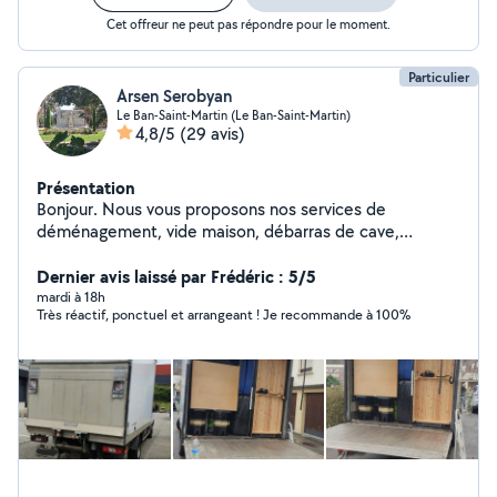
Cet offreur ne peut pas répondre pour le moment.
Particulier
Arsen Serobyan
Le Ban-Saint-Martin (Le Ban-Saint-Martin)
4,8/5
(29 avis)
Présentation
Bonjour. Nous vous proposons nos services de
déménagement, vide maison, débarras de cave,
évacuations déchet, gravats etc. Réponse très réactive
Services haute qualité Prix. Sans surprise caché Pour
Dernier avis laissé par Frédéric : 5/5
plus d'informations pouvez-vous m'appeler Zéro7# 50#
mardi à 18h
Très réactif, ponctuel et arrangeant ! Je recommande à 100%
22# 04# 23 Merci