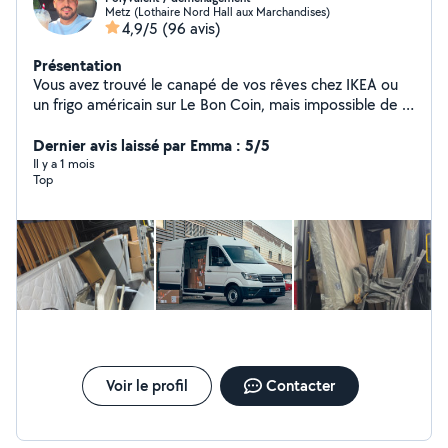
Metz (Lothaire Nord Hall aux Marchandises)
4,9/5
(96 avis)
Présentation
Vous avez trouvé le canapé de vos rêves chez IKEA ou
un frigo américain sur Le Bon Coin, mais impossible de le
caser dans une Clio ? Pas de panique ! Je propose :
Dém énagement sans stress (et sans lumbago)
Dernier avis laissé par Emma : 5/5
Montage / démontage de meubles (IKEA, Confo, But,
Il y a 1 mois
Top
etc...) Livraison d'électroménager, colis, plantes géantes
Débarras de caves, greniers, garages ou encombrants
oubliés Évacuation de gravats et déchets Sérieux dans
le boulot, sympa sur la route. Tarifs clairs et abordables.
Toujours dispo pour filer un coup de main avec le sourire
et le matos
Voir le profil
Contacter