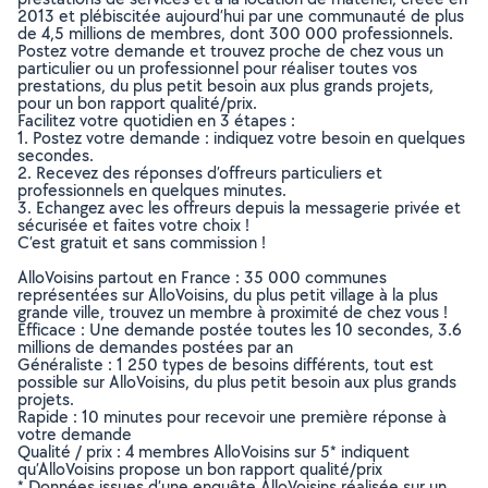
2013 et plébiscitée aujourd’hui par une communauté de plus
de 4,5 millions de membres, dont 300 000 professionnels.
Postez votre demande et trouvez proche de chez vous un
particulier ou un professionnel pour réaliser toutes vos
prestations, du plus petit besoin aux plus grands projets,
pour un bon rapport qualité/prix.
Facilitez votre quotidien en 3 étapes :
1. Postez votre demande : indiquez votre besoin en quelques
secondes.
2. Recevez des réponses d’offreurs particuliers et
professionnels en quelques minutes.
3. Echangez avec les offreurs depuis la messagerie privée et
sécurisée et faites votre choix !
C’est gratuit et sans commission !
AlloVoisins partout en France : 35 000 communes
représentées sur AlloVoisins, du plus petit village à la plus
grande ville, trouvez un membre à proximité de chez vous !
Efficace : Une demande postée toutes les 10 secondes, 3.6
millions de demandes postées par an
Généraliste : 1 250 types de besoins différents, tout est
possible sur AlloVoisins, du plus petit besoin aux plus grands
projets.
Rapide : 10 minutes pour recevoir une première réponse à
votre demande
Qualité / prix : 4 membres AlloVoisins sur 5* indiquent
qu’AlloVoisins propose un bon rapport qualité/prix
* Données issues d’une enquête AlloVoisins réalisée sur un