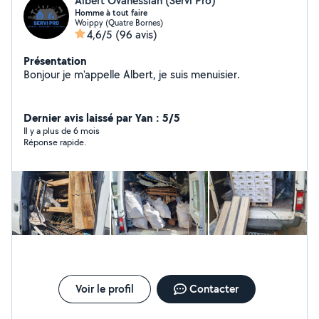
Albert Ovanessian (Servi Pro)
Homme à tout faire
Woippy (Quatre Bornes)
4,6/5
(96 avis)
Présentation
Bonjour je m'appelle Albert, je suis menuisier.
Dernier avis laissé par Yan : 5/5
Il y a plus de 6 mois
Réponse rapide.
Voir le profil
Contacter