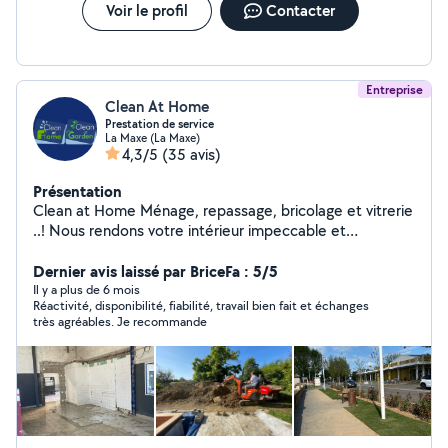
sur Metz et tout le grand secteur environnant.
Voir le profil
Contacter
Entreprise
Clean At Home
Prestation de service
La Maxe (La Maxe)
4,3/5
(35 avis)
Présentation
Clean at Home Ménage, repassage, bricolage et vitrerie
..! Nous rendons votre intérieur impeccable et
fonctionnel. Clean at Garden Création et entretien
d'espaces verts pour un extérieur soigné et accueillant.
Dernier avis laissé par BriceFa : 5/5
Uniquement des services de qualité. Un simple appel
Il y a plus de 6 mois
Réactivité, disponibilité, fiabilité, travail bien fait et échanges
téléphonique et on prend tout en charge, facile et
très agréables. Je recommande
accessible pour tous!