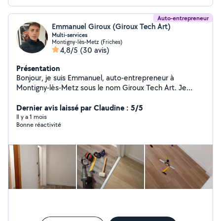
Auto-entrepreneur
Emmanuel Giroux (Giroux Tech Art)
Multi-services
Montigny-lès-Metz (Friches)
4,8/5
(30 avis)
Présentation
Bonjour, je suis Emmanuel, auto-entrepreneur à
Montigny-lès-Metz sous le nom Giroux Tech Art. Je
propose mes services dans les domaines multi-services
et espaces verts : Taille de haies, tonte,
Dernier avis laissé par Claudine : 5/5
débroussaillage, remise en état de terrain, élagage,
Il y a 1 mois
Bonne réactivité
évacuation des déchets verts, gravats encombrant ect .
Travaux de rénovation et d'aménagement : pose de
parquet, plinthes, fibre de verre, peinture ,mitigeurs,
petits travaux de plomberie, pare baignoire, montage
divers, bricolage, pose de luminaires, pose de tringles à
rideaux , détecteurs de fumée, changement de sangle
pour volet roulant, patères, colonne de douche pour
baignoire, réparations diverses, transport, livraison ect.
Sérieux, réactif et soigneux, je travaille toujours dans la
bonne humeur. Basé à Montigny-lès-Metz, j'interviens