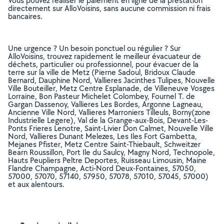
Vous pouvez réaliser le paiement en ligne de la prestation
directement sur AlloVoisins, sans aucune commission ni frais
bancaires.
Une urgence ? Un besoin ponctuel ou régulier ? Sur
AlloVoisins, trouvez rapidement le meilleur évacuateur de
déchets, particulier ou professionnel, pour évacuer de la
terre sur la ville de Metz (Pierne Sadoul, Bridoux Claude
Bernard, Dauphine Nord, Vallieres Jacinthes Tulipes, Nouvelle
Ville Bouteiller, Metz Centre Esplanade, de Villeneuve Vosges
Lorraine, Bon Pasteur Michelet Colombey, Fournel T. de
Gargan Dassenoy, Vallieres Les Bordes, Argonne Lagneau,
Ancienne Ville Nord, Vallieres Marroniers Tilleuls, Borny(zone
Industrielle Legere), Val de la Grange-aux-Bois, Devant-Les-
Ponts Frieres Lenotre, Saint-Livier Don Calmet, Nouvelle Ville
Nord, Vallieres Dunant Melezes, Les Iles Fort Gambetta,
Mejanes Pfister, Metz Centre Saint-Thiebault, Schweitzer
Bearn Roussillon, Port Ile du Saulcy, Magny Nord, Technopole,
Hauts Peupliers Peltre Deportes, Ruisseau Limousin, Maine
Flandre Champagne, Acti-Nord Deux-Fontaines, 57050,
57000, 57070, 57140, 57950, 57078, 57010, 57045, 57000)
et aux alentours.