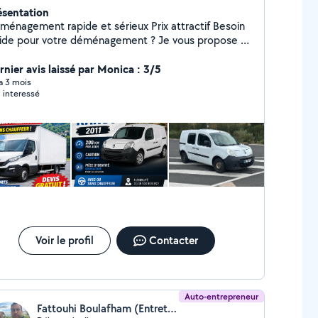
ésentation
nagement rapide et sérieux Prix attractif Besoin
de pour votre déménagement ? Je vous propose un
vice rapide, efficace et soigné pour vous
compagner dans votre déménagement.
rnier avis laissé par Monica : 3/5
énagement appartement / maison Transport de
 a 3 mois
 interessé
les et électroménager Chargement et
ment Démontage / remontage de meubles
ropre et sérieux Je m'adapte à votre
soin : petit déménagement, transport de meubles
lume plus important. Disponible rapidement
ntactez-moi par message pour un devis rapide.
Voir le profil
Contacter
Auto-entrepreneur
Fattouhi Boulafham (Entretien d’espaces verts, jardins)