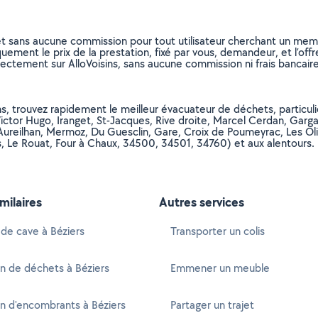
et sans aucune commission pour tout utilisateur cherchant un membre
uement le prix de la prestation, fixé par vous, demandeur, et l’offr
rectement sur AlloVoisins, sans aucune commission ni frais bancaire
s, trouvez rapidement le meilleur évacuateur de déchets, particulie
Victor Hugo, Iranget, St-Jacques, Rive droite, Marcel Cerdan, Gar
Aureilhan, Mermoz, Du Guesclin, Gare, Croix de Poumeyrac, Les Oli
, Le Rouat, Four à Chaux, 34500, 34501, 34760) et aux alentours.
imilaires
Autres services
de cave à Béziers
Transporter un colis
n de déchets à Béziers
Emmener un meuble
n d'encombrants à Béziers
Partager un trajet