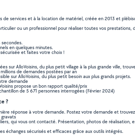
ns de services et à la location de matériel, créée en 2013 et plébi
culier ou un professionnel pour réaliser toutes vos prestations, d
s secondes.
nnels en quelques minutes.
sécurisée et faites votre choix !
sur AlloVoisins, du plus petit village à la plus grande ville, tro
 millions de demandes postées par an
ible sur AlloVoisins, du plus petit besoin aux plus grands projets.
votre demande
oVoisins propose un bon rapport qualité/prix
chantillon de 5 671 personnes interrogées (Février 2024)
ce ?
remière réponse à votre demande. Postez votre demande et trouve
 gravats
ers, qui vous ont contacté. Présentation, photos de réalisation, exp
s échanges sécurisés et efficaces grâce aux outils intégrés.