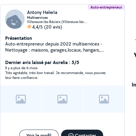
Auto-entrepreneur
Antony Heleria
Multiservices
Villeneuve-lès-Béziers (Villeneuve-lès-Béziers)
4,4/5
(20 avis)
Présentation
Auto-entrepreneur depuis 2022 multiservices -
Nettoyage : maisons, garages,locaux, hangars,
Terrasses, piscines, évacuation de gravats, nettoyage
Fin de chantiers, véhicules... - Peintre : Intérieur,
Dernier avis laissé par Aurelia : 5/5
extérieur, dégâts des eaux, fer, bois... - Jardinier :
Il y a plus de 6 mois
Très agréable, très bon travail. Je recommande, vous pouvez
Tonte, débroussaillage, abattage d'arbres, plantations,
leur faire confiance.
haies...
I
Voir le profil
Contacter