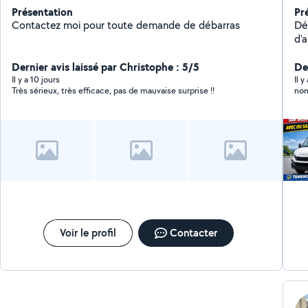
Présentation
Pr
Contactez moi pour toute demande de débarras
Démé
d'ai
ser
Dernier avis laissé par Christophe : 5/5
ac
De
Dém
Il y a 10 jours
Il y
Très sérieux, très efficace, pas de mauvaise surprise !!
non
meub
décharge
possible Travail p
be
ou vo
Co
Voir le profil
Contacter