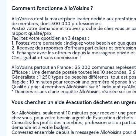
Comment fonctionne AlloVoisins ?
AlloVoisins c’est la marketplace leader dédiée aux prestatio
de membres, dont 300 000 professionnels.
Postez votre demande et trouvez proche de chez vous un parti
rapport qualité/prix.
Facilitez votre quotidien en 3 étapes :
1. Postez votre demande : indiquez votre besoin en quelque
2. Recevez des réponses d’offreurs particuliers et professio
3. Echangez avec les offreurs depuis la messagerie privée et 
C’est gratuit et sans commission !
AlloVoisins partout en France : 35 000 communes représentées 
Efficace : Une demande postée toutes les 10 secondes, 3.6
Généraliste : 1 250 types de besoins différents, tout est poss
Rapide : 10 minutes pour recevoir une première réponse à 
Qualité / prix : 4 membres AlloVoisins sur 5* indiquent qu’All
* Données issues d’une enquête AlloVoisins réalisée sur un é
Vous cherchez un aide évacuation déchets en urgen
Sur AlloVoisins, seulement 10 minutes pour recevoir une p
chez vous, pour votre besoin urgent de Évacuation déchets -
Consultez les profils des membres, professionnels ou particuli
demande et à votre budget.
Conversez ensemble depuis la messagerie AlloVoisins pour de