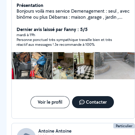
Présentation
Bonjours voilà mes service Demenagement : seul , avec
binôme ou plus Débarras : maison ,garage , jardin ,
grenier Nettoyage: toute sorte Petit travaux : montage
de meuble et petit travaux Hésiter pas à m'envoyer un
Dernier avis laissé par Fanny : 5/5
mesage pour toute question je répondrai au plus vite.
mardi à 19h
Personne ponctuel très sympathique travaille bien et très
Merci
réactif aux messages ! Je recommande à 100%
Voir le profil
Contacter
Particulier
Antoine Antoine