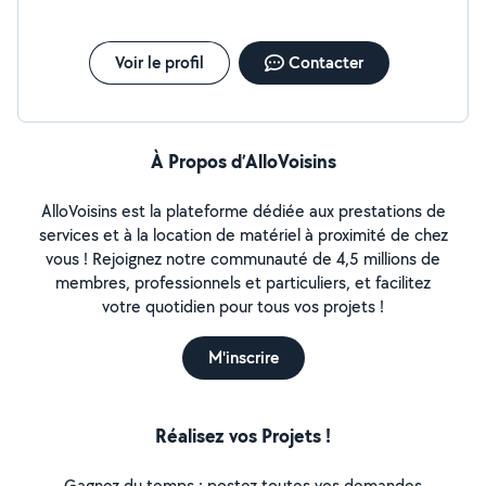
Possibilité de mise en place de bacs réguliers pour
garages et entreprises Intervention locale Disponible
7j/7 Réponse rapide Contactez-moi pour un devis rapide
Voir le profil
Contacter
À Propos d’AlloVoisins
AlloVoisins est la plateforme dédiée aux prestations de
services et à la location de matériel à proximité de chez
vous ! Rejoignez notre communauté de 4,5 millions de
membres, professionnels et particuliers, et facilitez
votre quotidien pour tous vos projets !
M'inscrire
Réalisez vos Projets !
Gagnez du temps : postez toutes vos demandes