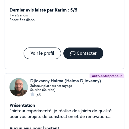
Dernier avis laissé par Karim : 5/5
Il y a 2 mois
Réactif et dispo
Voir le profil
Contacter
Auto-entrepreneur
Djiovanny Halma (Halma Djiovanny)
Jointeur platriers nettoyage
Sauvian (Sauvian)
-/5
Présentation
Jointeur expérimenté, je réalise des joints de qualité
pour vos projets de construction et de rénovation.
Spécialisé dans les joints sur plaque de plâtre Je
garantis une finition impeccable et durable.je travaille
Aucun avis pour l'instant