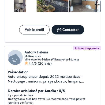
Voir le profil
Contacter
Auto-entrepreneur
Antony Heleria
Multiservices
Villeneuve-lès-Béziers (Villeneuve-lès-Béziers)
4,4/5
(20 avis)
Présentation
Auto-entrepreneur depuis 2022 multiservices -
Nettoyage : maisons, garages,locaux, hangars,
Terrasses, piscines, évacuation de gravats, nettoyage
Fin de chantiers, véhicules... - Peintre : Intérieur,
Dernier avis laissé par Aurelia : 5/5
extérieur, dégâts des eaux, fer, bois... - Jardinier : Tonte,
Il y a plus de 6 mois
Très agréable, très bon travail. Je recommande, vous pouvez
débroussaillage, abattage d'arbres, plantations, haies...
leur faire confiance.