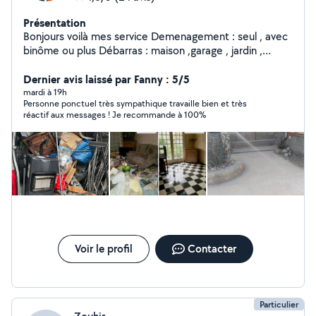
Présentation
Bonjours voilà mes service Demenagement : seul , avec
binôme ou plus Débarras : maison ,garage , jardin ,
grenier Nettoyage: toute sorte Petit travaux : montage
de meuble et petit travaux Hésiter pas à m'envoyer un
Dernier avis laissé par Fanny : 5/5
mesage pour toute question je répondrai au plus vite.
mardi à 19h
Personne ponctuel très sympathique travaille bien et très
Merci
réactif aux messages ! Je recommande à 100%
Voir le profil
Contacter
Particulier