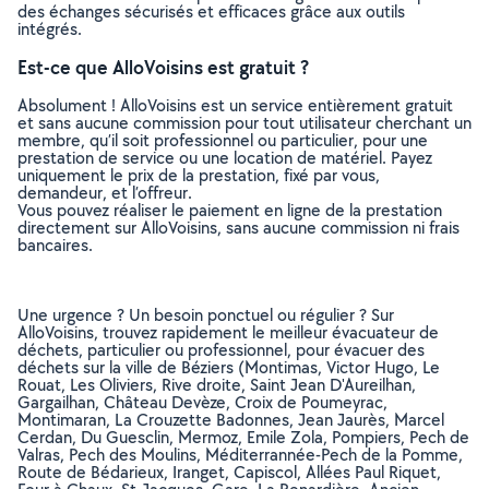
des échanges sécurisés et efficaces grâce aux outils
intégrés.
Est-ce que AlloVoisins est gratuit ?
Absolument ! AlloVoisins est un service entièrement gratuit
et sans aucune commission pour tout utilisateur cherchant un
membre, qu’il soit professionnel ou particulier, pour une
prestation de service ou une location de matériel. Payez
uniquement le prix de la prestation, fixé par vous,
demandeur, et l’offreur.
Vous pouvez réaliser le paiement en ligne de la prestation
directement sur AlloVoisins, sans aucune commission ni frais
bancaires.
Une urgence ? Un besoin ponctuel ou régulier ? Sur
AlloVoisins, trouvez rapidement le meilleur évacuateur de
déchets, particulier ou professionnel, pour évacuer des
déchets sur la ville de Béziers (Montimas, Victor Hugo, Le
Rouat, Les Oliviers, Rive droite, Saint Jean D'Aureilhan,
Gargailhan, Château Devèze, Croix de Poumeyrac,
Montimaran, La Crouzette Badonnes, Jean Jaurès, Marcel
Cerdan, Du Guesclin, Mermoz, Emile Zola, Pompiers, Pech de
Valras, Pech des Moulins, Méditerrannée-Pech de la Pomme,
Route de Bédarieux, Iranget, Capiscol, Allées Paul Riquet,