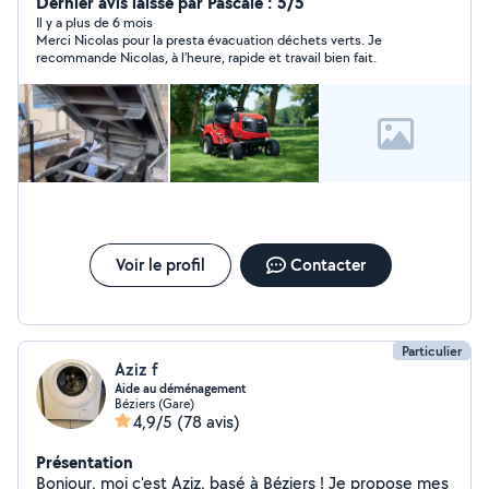
Mais également le transport de sable, graviers ou
Dernier avis laissé par Pascale : 5/5
compost via la remorque benne Petits travaux de
Il y a plus de 6 mois
Merci Nicolas pour la presta évacuation déchets verts. Je
maçonnerie et rénovation Nettoyage de terrasses,
recommande Nicolas, à l'heure, rapide et travail bien fait.
toitures et piscines au karcher eau chaude 220 volts
Voir le profil
Contacter
Particulier
Aziz f
Aide au déménagement
Béziers (Gare)
4,9/5
(78 avis)
Présentation
Bonjour, moi c'est Aziz, basé à Béziers ! Je propose mes