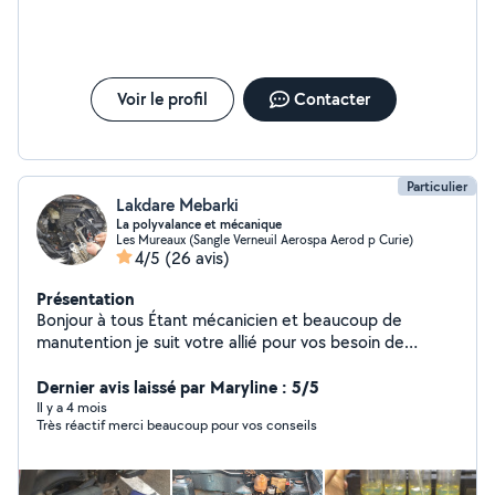
Voir le profil
Contacter
Particulier
Lakdare Mebarki
La polyvalance et mécanique
Les Mureaux (Sangle Verneuil Aerospa Aerod p Curie)
4/5
(26 avis)
Présentation
Bonjour à tous Étant mécanicien et beaucoup de
manutention je suit votre allié pour vos besoin de
manutention et d'assistance Que se soit pour faciliter
votre déménagement, installer vos clôture ou divers
Dernier avis laissé par Maryline : 5/5
travaux de nettoyage , Aussi pour vos déplacements
Il y a 4 mois
Très réactif merci beaucoup pour vos conseils
cours ou autres (((((( MÉCANIQUE AUTOMOBILE et
moto 50cm3 125cm3 Je peux aussi offrir mais service
pour l'entretien de votre véhicule ,suspension , vidanges