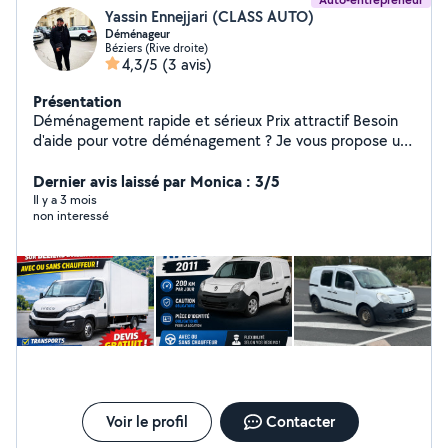
Yassin Ennejjari (CLASS AUTO)
Déménageur
Béziers (Rive droite)
4,3/5
(3 avis)
Présentation
Déménagement rapide et sérieux Prix attractif Besoin
d'aide pour votre déménagement ? Je vous propose un
service rapide, efficace et soigné pour vous
accompagner dans votre déménagement.
Dernier avis laissé par Monica : 3/5
Déménagement appartement / maison Transport de
Il y a 3 mois
non interessé
meubles et électroménager Chargement et
déchargement Démontage / remontage de meubles
possible Travail propre et sérieux Je m'adapte à votre
besoin : petit déménagement, transport de meubles ou
volume plus important. Disponible rapidement
Contactez-moi par message pour un devis rapide.
Voir le profil
Contacter