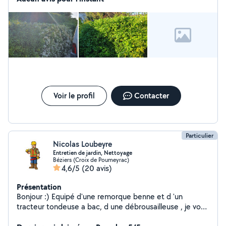
avec précision et rigueur pour répondre à vos attentes
je fais également tout ce qui est entretien de jardin
élagage tente de pelouse taille-haie exetera et tu
nettoyage si vous avez besoin de mes services n'hésitez
pas à me contacter
Voir le profil
Contacter
Particulier
Nicolas Loubeyre
Entretien de jardin, Nettoyage
Béziers (Croix de Poumeyrac)
4,6/5
(20 avis)
Présentation
Bonjour :) Equipé d'une remorque benne et d 'un
tracteur tondeuse a bac, d une débrousailleuse , je vous
propose l entretien de votre jardin ( haie, pelouse ect !