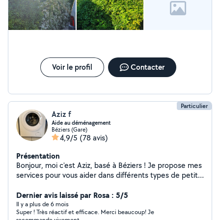
élagage tente de pelouse taille-haie exetera et tu
nettoyage si vous avez besoin de mes services n'hésitez
pas à me contacter
Voir le profil
Contacter
Particulier
Aziz f
Aide au déménagement
Béziers (Gare)
4,9/5
(78 avis)
Présentation
Bonjour, moi c'est Aziz, basé à Béziers ! Je propose mes
services pour vous aider dans différents types de petits
travaux, toujours dans la bonne humeur et avec sérieux :
Aide au déménagement : cartons, meubles,
Dernier avis laissé par Rosa : 5/5
chargement de camion, démontage/remontage Je suis
Il y a plus de 6 mois
Super ! Très réactif et efficace. Merci beaucoup! Je
organisé, soigneux et efficace. Pose de lino / sol souple :
recommande vivement.