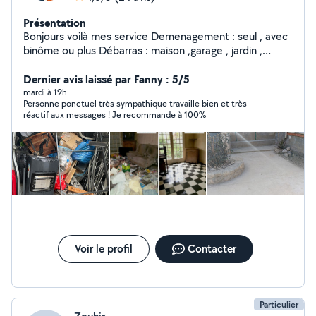
Présentation
Bonjours voilà mes service Demenagement : seul , avec
binôme ou plus Débarras : maison ,garage , jardin ,
grenier Nettoyage: toute sorte Petit travaux : montage
de meuble et petit travaux Hésiter pas à m'envoyer un
Dernier avis laissé par Fanny : 5/5
mesage pour toute question je répondrai au plus vite.
mardi à 19h
Personne ponctuel très sympathique travaille bien et très
Merci
réactif aux messages ! Je recommande à 100%
Voir le profil
Contacter
Particulier