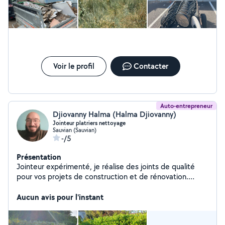
Voir le profil
Contacter
Auto-entrepreneur
Djiovanny Halma (Halma Djiovanny)
Jointeur platriers nettoyage
Sauvian (Sauvian)
-/5
Présentation
Jointeur expérimenté, je réalise des joints de qualité
pour vos projets de construction et de rénovation.
Spécialisé dans les joints sur plaque de plâtre Je
garantis une finition impeccable et durable.je travaille
Aucun avis pour l'instant
avec précision et rigueur pour répondre à vos attentes
je fais également tout ce qui est entretien de jardin