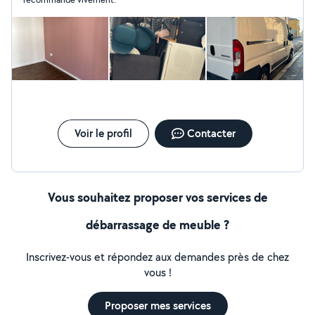
je réalise une pose propre et soignée, avec des
découpes nettes pour un rendu pro. Peinture intérieure
: murs, plafonds, petites retouches ou rafraîchissement
complet, je m'occupe de tout, y compris la préparation.
Je suis ponctuel, appliqué, à l'écoute de vos besoins, et
je travaille toujours proprement. Que ce soit pour
quelques heures ou un chantier plus long, je m'adapte.
Je suis disponible sur Béziers et les alentours, en
semaine ou le week-end selon vos besoins. Un projet,
une urgence ou juste besoin d'un coup de main ?
Voir le profil
Contacter
Contactez-moi, je réponds rapidement. À bientôt ! Aziz
Vous souhaitez proposer vos services de
débarrassage de meuble ?
Inscrivez-vous et répondez aux demandes près de chez
vous !
Proposer mes services