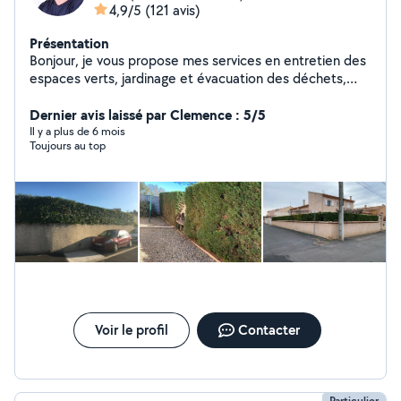
4,9/5
(121 avis)
Présentation
Bonjour, je vous propose mes services en entretien des
espaces verts, jardinage et évacuation des déchets,
ainsi que des divers travaux. Je suis quelqu'un de
consciencieux et de confiance . N'hésitez pas à me
Dernier avis laissé par Clemence : 5/5
solliciter. Tel: 06-66-84-57-36 À bientôt
Il y a plus de 6 mois
Toujours au top
Voir le profil
Contacter
Particulier