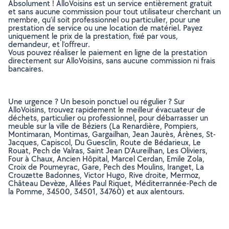
Absolument ! AlloVoisins est un service entièrement gratuit
et sans aucune commission pour tout utilisateur cherchant un
membre, qu’il soit professionnel ou particulier, pour une
prestation de service ou une location de matériel. Payez
uniquement le prix de la prestation, fixé par vous,
demandeur, et l’offreur.
Vous pouvez réaliser le paiement en ligne de la prestation
directement sur AlloVoisins, sans aucune commission ni frais
bancaires.
Une urgence ? Un besoin ponctuel ou régulier ? Sur
AlloVoisins, trouvez rapidement le meilleur évacuateur de
déchets, particulier ou professionnel, pour débarrasser un
meuble sur la ville de Béziers (La Renardière, Pompiers,
Montimaran, Montimas, Gargailhan, Jean Jaurès, Arènes, St-
Jacques, Capiscol, Du Guesclin, Route de Bédarieux, Le
Rouat, Pech de Valras, Saint Jean D'Aureilhan, Les Oliviers,
Four à Chaux, Ancien Hôpital, Marcel Cerdan, Emile Zola,
Croix de Poumeyrac, Gare, Pech des Moulins, Iranget, La
Crouzette Badonnes, Victor Hugo, Rive droite, Mermoz,
Château Devèze, Allées Paul Riquet, Méditerrannée-Pech de
la Pomme, 34500, 34501, 34760) et aux alentours.