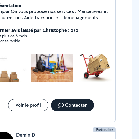
ésentation
opose nos services : Manœuvres et
ons Aide transport et Déménagements
rts Divers.... Prestations Ménage Quotidien
 à domicile et a la vie courante Envoyez-moi un
rnier avis laissé par Christophe : 5/5
Message Privé Merci Mélanie A Bientôt
y a plus de 6 mois
onse rapide.
Voir le profil
Contacter
Particulier
Demio D