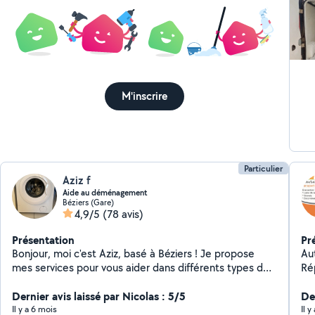
M'inscrire
Particulier
Aziz f
Aide au déménagement
Béziers (Gare)
4,9/5
(78 avis)
Présentation
Pr
Bonjour, moi c'est Aziz, basé à Béziers ! Je propose
Au
mes services pour vous aider dans différents types de
Ré
petits travaux, toujours dans la bonne humeur et avec
sérieux : Aide au déménagement : cartons, meubles,
Dernier avis laissé par Nicolas : 5/5
Der
chargement de camion, démontage/remontage Je suis
Il y a 6 mois
Il 