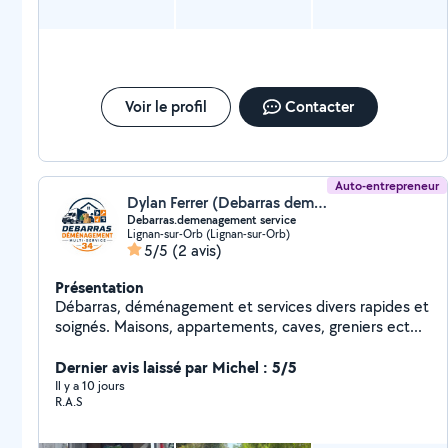
Voir le profil
Contacter
Auto-entrepreneur
Dylan Ferrer (Debarras demenagement multi-services 34)
Debarras.demenagement service
Lignan-sur-Orb (Lignan-sur-Orb)
5/5
(2 avis)
Présentation
Débarras, déménagement et services divers rapides et
soignés. Maisons, appartements, caves, greniers ect...
Dernier avis laissé par Michel : 5/5
Il y a 10 jours
R.A.S