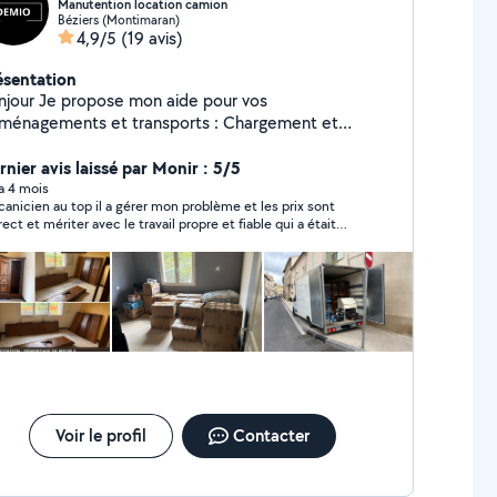
Manutention location camion
Béziers (Montimaran)
4,9/5
(19 avis)
ésentation
opose mon aide pour vos
énagements et transports : Chargement et
rgement de camion Aide pour porter meubles et
age / remontage de meubles
rnier avis laissé par Monir : 5/5
anisation et optimisation du chargement Disponible
 a 4 mois
anicien au top il a gérer mon problème et les prix sont
ziers et alentours Déplacement dans toute la
rect et mériter avec le travail propre et fiable qui a était
sible Tarif attractif Équipe Sérieux, efficace
rnit merci 😊
et motivé N'hésitez pas à me contacter
Voir le profil
Contacter