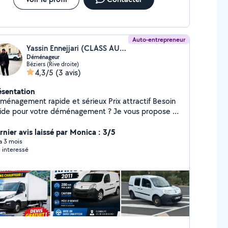
Auto-entrepreneur
Yassin Ennejjari (CLASS AUTO)
Déménageur
Béziers (Rive droite)
4,3/5
(3 avis)
ésentation
nagement rapide et sérieux Prix attractif Besoin
de pour votre déménagement ? Je vous propose un
vice rapide, efficace et soigné pour vous
compagner dans votre déménagement.
rnier avis laissé par Monica : 3/5
énagement appartement / maison Transport de
 a 3 mois
 interessé
les et électroménager Chargement et
ment Démontage / remontage de meubles
ropre et sérieux Je m'adapte à votre
soin : petit déménagement, transport de meubles
lume plus important. Disponible rapidement
ntactez-moi par message pour un devis rapide.