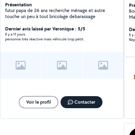
Présentation
Pr
futur papa de 26 ans recherche ménage et autre
Bonjour On vous pr
touche un peu à tout bricolage debarassage
Manutenti
Transpo
Dernier avis laissé par Veronique : 5/5
Aide
De
Il y a 11 jours
Il 
personne très réactive mais véhicule trop petit.
Rép
Voir le profil
Contacter