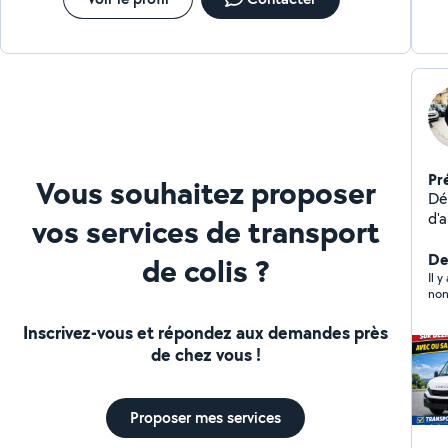
Pr
Vous souhaitez proposer
Démé
d'ai
vos services de transport
ser
ac
De
de colis ?
Dém
Il y
non
meub
décharge
Inscrivez-vous et répondez aux demandes près
possible Travail p
de chez vous !
be
ou vo
Co
Proposer mes services