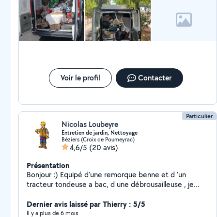
Voir le profil
Contacter
Particulier
Nicolas Loubeyre
Entretien de jardin, Nettoyage
Béziers (Croix de Poumeyrac)
4,6/5
(20 avis)
Présentation
Bonjour :) Equipé d'une remorque benne et d 'un
tracteur tondeuse a bac, d une débrousailleuse , je
vous propose l entretien de votre jardin ( haie, pelouse
ect ! Mais également le transport de sable, graviers ou
Dernier avis laissé par Thierry : 5/5
compost via la remorque benne Petits travaux de
Il y a plus de 6 mois