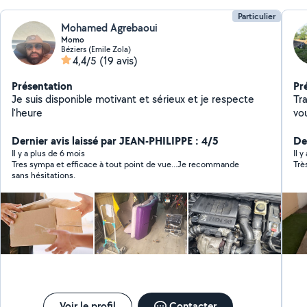
Particulier
Mohamed Agrebaoui
Momo
Béziers (Emile Zola)
4,4/5
(19 avis)
Présentation
Pr
Je suis disponible motivant et sérieux et je respecte
Tra
l'heure
vo
.
Dernier avis laissé par JEAN-PHILIPPE : 4/5
Der
Il y a plus de 6 mois
Il 
Tres sympa et efficace à tout point de vue...Je recommande
Trè
sans hésitations.
Voir le profil
Contacter