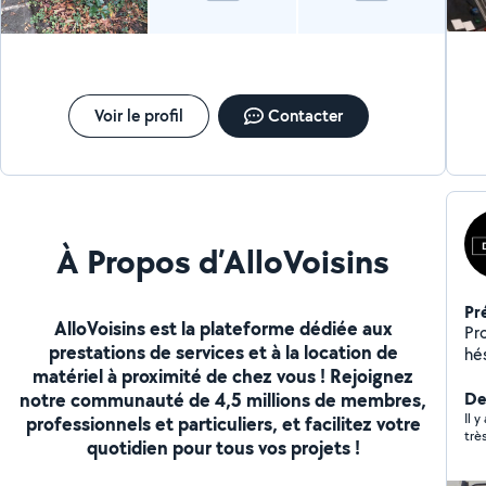
Voir le profil
Contacter
À Propos d’AlloVoisins
Pr
AlloVoisins est la plateforme dédiée aux
Pr
prestations de services et à la location de
hés
matériel à proximité de chez vous ! Rejoignez
sér
notre communauté de 4,5 millions de membres,
Der
Il y
professionnels et particuliers, et facilitez votre
trè
quotidien pour tous vos projets !