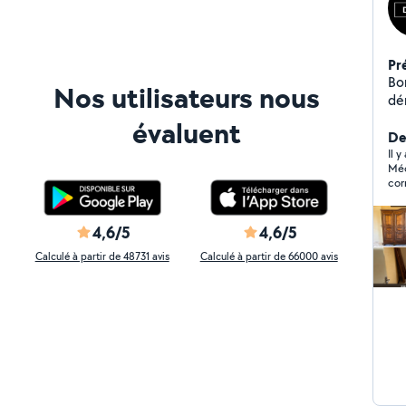
Pr
Bonjour Je pr
Nos utilisateurs nous
dém
décha
évaluent
cartons Démont
De
Org
Il y
Méc
sur Bé
cor
France pos
fou
4,6/5
4,6/5
Calculé à partir de 48731 avis
Calculé à partir de 66000 avis