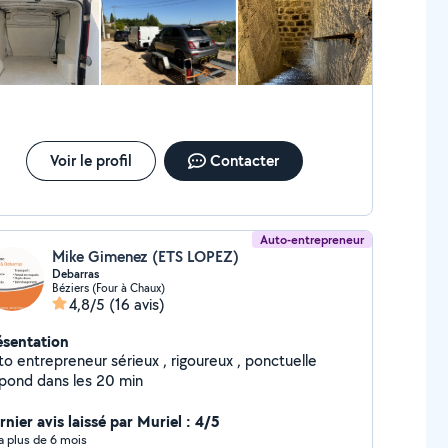
Voir le profil
Contacter
Auto-entrepreneur
Mike Gimenez (ETS LOPEZ)
Debarras
Béziers (Four à Chaux)
4,8/5
(16 avis)
ésentation
to entrepreneur sérieux , rigoureux , ponctuelle
pond dans les 20 min
nier avis laissé par Muriel : 4/5
y a plus de 6 mois