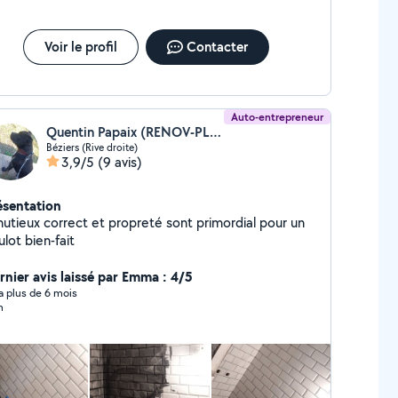
Voir le profil
Contacter
Auto-entrepreneur
Quentin Papaix (RENOV-PLUS)
Béziers (Rive droite)
3,9/5
(9 avis)
ésentation
nutieux correct et propreté sont primordial pour un
lot bien-fait
rnier avis laissé par Emma : 4/5
y a plus de 6 mois
n