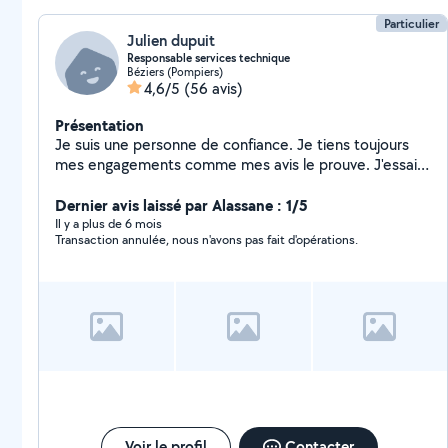
Particulier
Julien dupuit
Responsable services technique
Béziers (Pompiers)
4,6/5
(56 avis)
Présentation
Je suis une personne de confiance. Je tiens toujours
mes engagements comme mes avis le prouve. J'essaie
toujours de trouver une solution pour résoudre
l'impondérable.
Dernier avis laissé par Alassane : 1/5
Il y a plus de 6 mois
Transaction annulée, nous n'avons pas fait d'opérations.
Voir le profil
Contacter