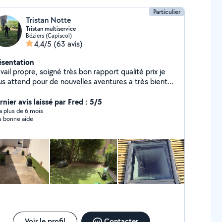
Particulier
Tristan Notte
Tristan multiservice
Béziers (Capiscol)
4,4/5
(63 avis)
ésentation
vail propre, soigné très bon rapport qualité prix je
us attend pour de nouvelles aventures a très bientôt
nier avis laissé par Fred : 5/5
y a plus de 6 mois
s bonne aide
Voir le profil
Contacter