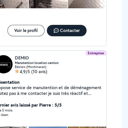
Voir le profil
Contacter
Entreprise
DEMIO
Manutention location camion
Béziers (Montimaran)
4,9/5
(10 avis)
ésentation
opose service de manutention et de déménagement
itez pas à me contacter je suis très réactif et
ieux . Location camion avec chauffeur. Tout types
nier avis laissé par Pierre : 5/5
de prestations Toutes distance acceptée.
 a 5 mois
s bien