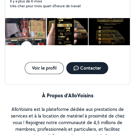
démontage ceci et de vos soins nous parcourons tout
Il y a plus de 6 mois
très cher pour trois quart d'heure de travail
distance si nécessaire nos prix défi toute concurrence
notre règle d'or ne jamais décevoir un client quoi que ce
soit la demande nous avons jamais abîmer ou casser les
affaires de quelqu'un si ceci arrive nous prenons ceci à
notre charge pour le respect de tout le monde nous
louons des box garage ou cave si nécessaire pour vos
affaires avec un tarif de 30 euro pas mois cordialement
l'équipe de déménagement de l'orchidée
Voir le profil
Contacter
À Propos d’AlloVoisins
AlloVoisins est la plateforme dédiée aux prestations de
services et à la location de matériel à proximité de chez
vous ! Rejoignez notre communauté de 4,5 millions de
membres, professionnels et particuliers, et facilitez