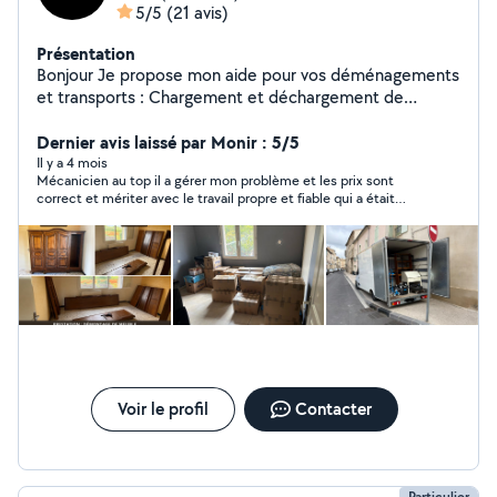
5/5
(21 avis)
Présentation
Bonjour Je propose mon aide pour vos déménagements
et transports : Chargement et déchargement de
camion Aide pour porter meubles et cartons
Démontage / remontage de meubles Organisation et
Dernier avis laissé par Monir : 5/5
optimisation du chargement Disponible sur Béziers et
Il y a 4 mois
Mécanicien au top il a gérer mon problème et les prix sont
alentours Déplacement dans toute la France possible
correct et mériter avec le travail propre et fiable qui a était
Tarif attractif Équipe Sérieux, efficace et motivé
fournit merci 😊
N'hésitez pas à me contacter
Voir le profil
Contacter
Particulier