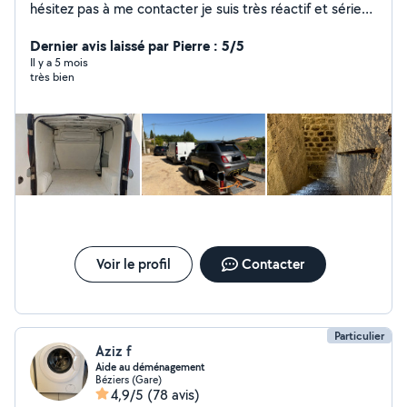
hésitez pas à me contacter je suis très réactif et sérieux
. Location camion avec chauffeur. Tout types de
Dernier avis laissé par Pierre : 5/5
prestations Toutes distance acceptée.
Il y a 5 mois
très bien
Voir le profil
Contacter
Particulier
Aziz f
Aide au déménagement
Béziers (Gare)
4,9/5
(78 avis)