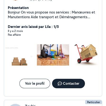
Présentation
Bonjour On vous propose nos services : Manœuvres et
Manutentions Aide transport et Déménagements
Transports Divers.... Prestations Ménage Quotidien Aide
à domicile et a la vie courante Envoyez-moi un Message
Dernier avis laissé par Lila : 1/5
Privé Merci Mélanie A Bientôt
Il y a 2 mois
Pas affaire
Voir le profil
Contacter
Particulier