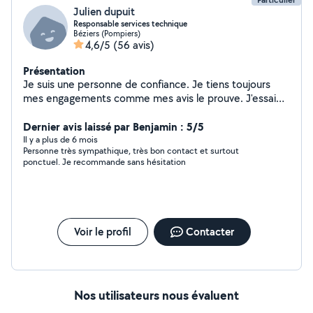
Julien dupuit
Responsable services technique
Béziers (Pompiers)
4,6/5
(56 avis)
Présentation
Je suis une personne de confiance. Je tiens toujours
mes engagements comme mes avis le prouve. J'essaie
toujours de trouver une solution pour résoudre
l'impondérable.
Dernier avis laissé par Benjamin : 5/5
Il y a plus de 6 mois
Personne très sympathique, très bon contact et surtout
ponctuel. Je recommande sans hésitation
Voir le profil
Contacter
Nos utilisateurs nous évaluent