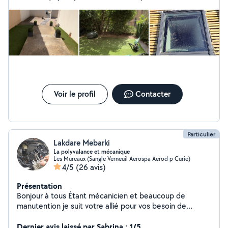
déménagement et je l’en remercie chaleureusement. Je
n’hésiterais pas à avoir recours une nouvelle fois à ses services
en cas de besoin.
Voir le profil
Contacter
Particulier
Lakdare Mebarki
La polyvalance et mécanique
Les Mureaux (Sangle Verneuil Aerospa Aerod p Curie)
4/5
(26 avis)
Présentation
Bonjour à tous Étant mécanicien et beaucoup de
manutention je suit votre allié pour vos besoin de
manutention et d'assistance Que se soit pour faciliter
votre déménagement, installer vos clôture ou divers
Dernier avis laissé par Sabrina : 1/5