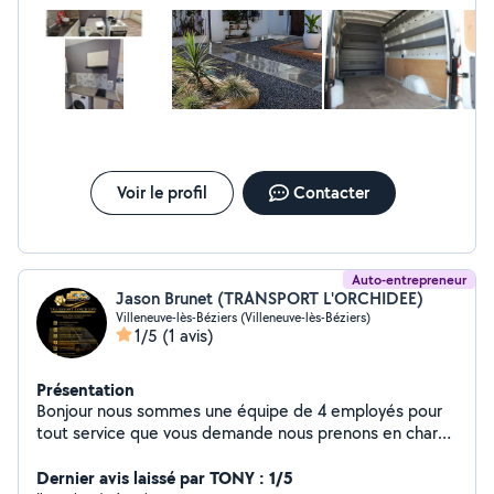
Voir le profil
Contacter
Auto-entrepreneur
Jason Brunet (TRANSPORT L'ORCHIDEE)
Villeneuve-lès-Béziers (Villeneuve-lès-Béziers)
1/5
(1 avis)
Présentation
Bonjour nous sommes une équipe de 4 employés pour
tout service que vous demande nous prenons en charge
de protéger vos affaires et pouvais aussi le faire vous
même si vous préférez nous prenons pas en charge les
Dernier avis laissé par TONY : 1/5