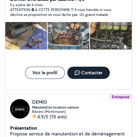
travaux de nettoyage , Aussi pour vos déplacements
Il y a plus de 6 mois
ATTENTION ⛔️ À CETTE PERSONNE !!! Il vous harcèle si vous
cours ou autres (((((( MÉCANIQUE AUTOMOBILE et
décline sa proposition et vous lâche pas. Un grand malade.
moto 50cm3 125cm3 Je peux aussi offrir mais service
pour l'entretien de votre véhicule ,suspension , vidanges
plaquettes de frein disque de frein amortisseurs boujes
d'allumage et autre . Je possède une valise diagnostic
professionnel suppression code défauts suppression de
FAP EGR ADBLUE régénération du catalizer
Programmation avec rendez-vous Problème de
démarrage batterie faible dépannage avec booster
rénovations des phares avant .. Lavage de voiture
netoiyage intérieur extérieur A bientôt
Voir le profil
Contacter
Entreprise
DEMIO
Manutention location camion
Béziers (Montimaran)
4,9/5
(10 avis)
Présentation
Propose service de manutention et de déménagement