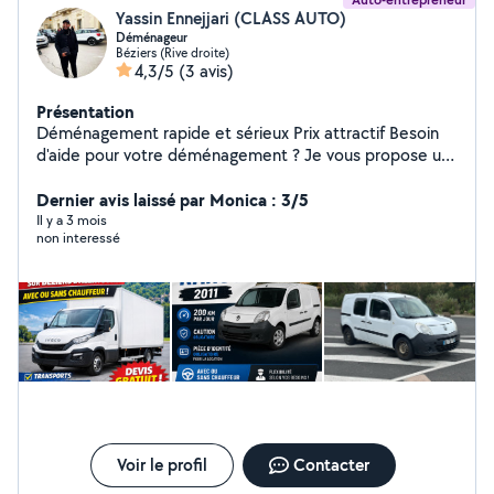
Yassin Ennejjari (CLASS AUTO)
Déménageur
Béziers (Rive droite)
4,3/5
(3 avis)
Présentation
Déménagement rapide et sérieux Prix attractif Besoin
d'aide pour votre déménagement ? Je vous propose un
service rapide, efficace et soigné pour vous
accompagner dans votre déménagement.
Dernier avis laissé par Monica : 3/5
Déménagement appartement / maison Transport de
Il y a 3 mois
non interessé
meubles et électroménager Chargement et
déchargement Démontage / remontage de meubles
possible Travail propre et sérieux Je m'adapte à votre
besoin : petit déménagement, transport de meubles ou
volume plus important. Disponible rapidement
Contactez-moi par message pour un devis rapide.
Voir le profil
Contacter