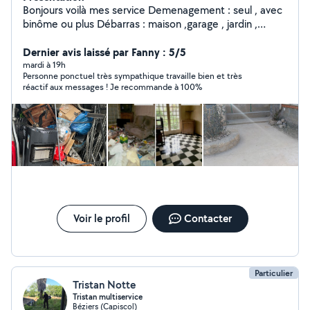
Bonjours voilà mes service Demenagement : seul , avec
binôme ou plus Débarras : maison ,garage , jardin ,
grenier Nettoyage: toute sorte Petit travaux : montage
de meuble et petit travaux Hésiter pas à m'envoyer un
Dernier avis laissé par Fanny : 5/5
mesage pour toute question je répondrai au plus vite.
mardi à 19h
Personne ponctuel très sympathique travaille bien et très
Merci
réactif aux messages ! Je recommande à 100%
Voir le profil
Contacter
Particulier
Tristan Notte
Tristan multiservice
Béziers (Capiscol)