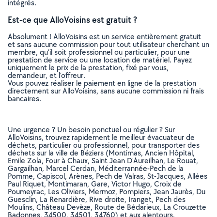
intégrés.
Est-ce que AlloVoisins est gratuit ?
Absolument ! AlloVoisins est un service entièrement gratuit
et sans aucune commission pour tout utilisateur cherchant un
membre, qu’il soit professionnel ou particulier, pour une
prestation de service ou une location de matériel. Payez
uniquement le prix de la prestation, fixé par vous,
demandeur, et l’offreur.
Vous pouvez réaliser le paiement en ligne de la prestation
directement sur AlloVoisins, sans aucune commission ni frais
bancaires.
Une urgence ? Un besoin ponctuel ou régulier ? Sur
AlloVoisins, trouvez rapidement le meilleur évacuateur de
déchets, particulier ou professionnel, pour transporter des
déchets sur la ville de Béziers (Montimas, Ancien Hôpital,
Emile Zola, Four à Chaux, Saint Jean D'Aureilhan, Le Rouat,
Gargailhan, Marcel Cerdan, Méditerrannée-Pech de la
Pomme, Capiscol, Arènes, Pech de Valras, St-Jacques, Allées
Paul Riquet, Montimaran, Gare, Victor Hugo, Croix de
Poumeyrac, Les Oliviers, Mermoz, Pompiers, Jean Jaurès, Du
Guesclin, La Renardière, Rive droite, Iranget, Pech des
Moulins, Château Devèze, Route de Bédarieux, La Crouzette
Badonnes, 34500, 34501, 34760) et aux alentours.