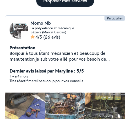
Proposer mes services
Particulier
Momo Mb
La polyvalance et mécanique
Béziers (Marcel Cerdan)
4/5
(26 avis)
Présentation
Bonjour à tous Étant mécanicien et beaucoup de
manutention je suit votre allié pour vos besoin de
manutention et d'assistance Que se soit pour faciliter
votre déménagement, installer vos clôture ou divers
Dernier avis laissé par Maryline : 5/5
travaux de nettoyage , Aussi pour vos déplacements
Il y a 4 mois
Très réactif merci beaucoup pour vos conseils
cours ou autres (((((( MÉCANIQUE AUTOMOBILE et
moto 50cm3 125cm3 Je peux aussi offrir mais service
pour l'entretien de votre véhicule ,suspension , vidanges
plaquettes de frein disque de frein amortisseurs boujes
d'allumage et autre . Je possède une valise diagnostic
professionnel suppression code défauts suppression de
FAP EGR ADBLUE régénération du catalizer
Programmation avec rendez-vous Problème de
démarrage batterie faible dépannage avec booster