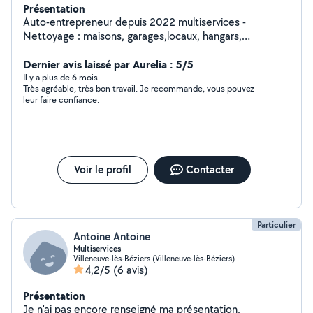
Présentation
Auto-entrepreneur depuis 2022 multiservices -
Nettoyage : maisons, garages,locaux, hangars,
Terrasses, piscines, évacuation de gravats, nettoyage
Fin de chantiers, véhicules... - Peintre : Intérieur,
Dernier avis laissé par Aurelia : 5/5
extérieur, dégâts des eaux, fer, bois... - Jardinier : Tonte,
Il y a plus de 6 mois
Très agréable, très bon travail. Je recommande, vous pouvez
débroussaillage, abattage d'arbres, plantations, haies...
leur faire confiance.
Voir le profil
Contacter
Particulier
Antoine Antoine
Multiservices
Villeneuve-lès-Béziers (Villeneuve-lès-Béziers)
4,2/5
(6 avis)
Présentation
Je n'ai pas encore renseigné ma présentation.