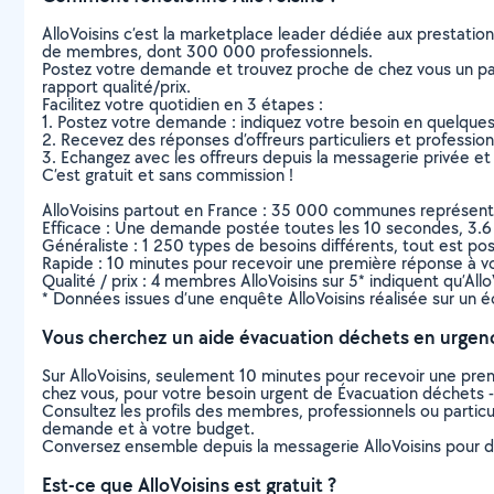
AlloVoisins c’est la marketplace leader dédiée aux prestatio
de membres, dont 300 000 professionnels.
Postez votre demande et trouvez proche de chez vous un parti
rapport qualité/prix.
Facilitez votre quotidien en 3 étapes :
1. Postez votre demande : indiquez votre besoin en quelque
2. Recevez des réponses d’offreurs particuliers et professio
3. Echangez avec les offreurs depuis la messagerie privée et 
C’est gratuit et sans commission !
AlloVoisins partout en France : 35 000 communes représentées 
Efficace : Une demande postée toutes les 10 secondes, 3.6
Généraliste : 1 250 types de besoins différents, tout est poss
Rapide : 10 minutes pour recevoir une première réponse à 
Qualité / prix : 4 membres AlloVoisins sur 5* indiquent qu’All
* Données issues d’une enquête AlloVoisins réalisée sur un é
Vous cherchez un aide évacuation déchets en urgen
Sur AlloVoisins, seulement 10 minutes pour recevoir une p
chez vous, pour votre besoin urgent de Évacuation déchets -
Consultez les profils des membres, professionnels ou particuli
demande et à votre budget.
Conversez ensemble depuis la messagerie AlloVoisins pour de
Est-ce que AlloVoisins est gratuit ?