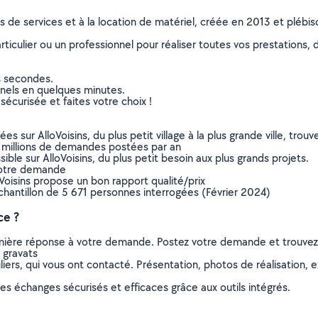
ns de services et à la location de matériel, créée en 2013 et plébi
culier ou un professionnel pour réaliser toutes vos prestations, d
s secondes.
nnels en quelques minutes.
sécurisée et faites votre choix !
sur AlloVoisins, du plus petit village à la plus grande ville, tro
 millions de demandes postées par an
ible sur AlloVoisins, du plus petit besoin aux plus grands projets.
votre demande
oVoisins propose un bon rapport qualité/prix
chantillon de 5 671 personnes interrogées (Février 2024)
ce ?
remière réponse à votre demande. Postez votre demande et trouve
 gravats
ers, qui vous ont contacté. Présentation, photos de réalisation, exp
s échanges sécurisés et efficaces grâce aux outils intégrés.