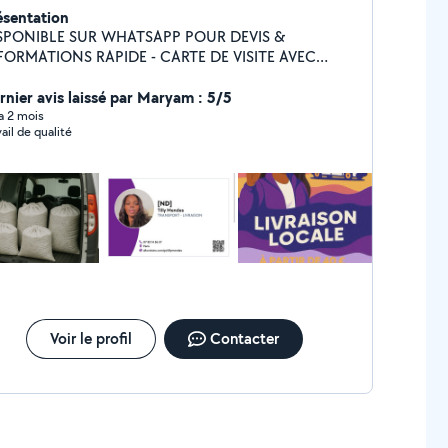
ésentation
SPONIBLE SUR WHATSAPP POUR DEVIS &
RMATIONS RAPIDE - CARTE DE VISITE AVEC
N NUMÉRO AFFICHÉ SUR LES PHOTO
fessionnels avec une communication très réactif. Je
rnier avis laissé par Maryam : 5/5
ste disponible à toutes questions et propositions.
 a 2 mois
vail de qualité
Voir le profil
Contacter