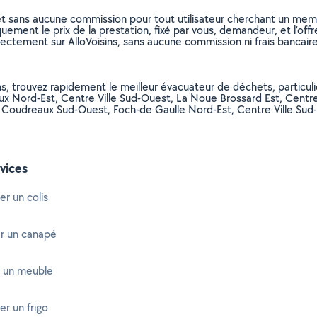
et sans aucune commission pour tout utilisateur cherchant un membre
uement le prix de la prestation, fixé par vous, demandeur, et l’offr
rectement sur AlloVoisins, sans aucune commission ni frais bancaire
s, trouvez rapidement le meilleur évacuateur de déchets, particuli
x Nord-Est, Centre Ville Sud-Ouest, La Noue Brossard Est, Centre
Coudreaux Sud-Ouest, Foch-de Gaulle Nord-Est, Centre Ville Sud-Es
vices
er un colis
r un canapé
 un meuble
er un frigo