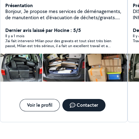
Présentation
Pr
Bonjour, Je propose mes services de déménagements,
DI
de manutention et d'évacuation de déchets/gravats.
INFO
Je suis quelqu'un de bon vivant et de serviable, qui ne
MO
se prends pas la tête, toujours à trouver une solution.
Dernier avis laissé par Hocine : 5/5
Pro
De
Disponible pour toute demande d'information.
re
Il y a 1 mois
Il y
J'ai fait intervenir Milan pour des gravats et tout s'est très bien
Tra
passé, Milan est très sérieux, il a fait un excellent travail et a
laissé propre, je recommande
Voir le profil
Contacter