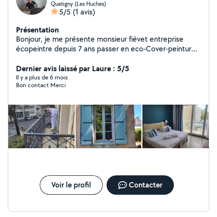
Quetigny (Les Huches)
5/5
(1 avis)
Présentation
Bonjour, je me présente monsieur fiévet entreprise
écopeintre depuis 7 ans passer en eco-Cover-peinture ,
30 ans dispérience dans mon métier, étant réactifs,
nous propose des devis sur mesure allez voir mon site
Dernier avis laissé par Laure : 5/5
Internet , toute la prestation se trouve ici.... a très
Il y a plus de 6 mois
Bon contact Merci
bientôt
Voir le profil
Contacter