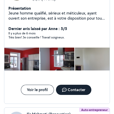
Présentation
Jeune homme qualifié, sérieux et méticuleux, ayant
ouvert son entreprise, est à votre disposition pour tous
travaux de peinture (neuf ou rénovation). Disponible
également pour espaces verts, bricolage et
Dernier avis laissé par Anne : 5/5
manutention.
Il y a plus de 6 mois
Très bien! Je conseille ! Travail soigneux.
Voir le profil
Contacter
Auto-entrepreneur