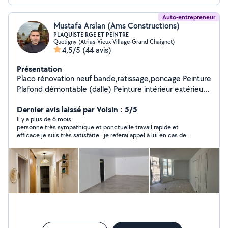
Auto-entrepreneur
Mustafa Arslan (Ams Constructions)
PLAQUISTE RGE ET PEINTRE
Quetigny (Atrias-Vieux Village-Grand Chaignet)
4,5/5
(44 avis)
Présentation
Placo rénovation neuf bande,ratissage,poncage Peinture
Plafond démontable (dalle) Peinture intérieur extérieur
Travaux de maçonnerie Carrelages MES PHOTOS SONT
REELE ET NON DES COPIER COLLER LEROY MERLIN
Dernier avis laissé par Voisin : 5/5
COMME BEAUCOUP LE FOND Pose parquet
Il y a plus de 6 mois
personne très sympathique et ponctuelle travail rapide et
Électricités Plomberie Travaux vies en main
efficace je suis très satisfaite . je referai appel à lui en cas de
besoin