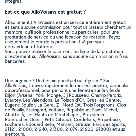
intégrés.
Est-ce que AlloVoisins est gratuit ?
Absolument ! AlloVoisins est un service entièrement gratuit
et sans aucune commission pour tout utilisateur cherchant un
membre, qu’il soit professionnel ou particulier, pour une
prestation de service ou une location de matériel. Payez
uniquement le prix de la prestation, fixé par vous,
demandeur, et l’offreur.
Vous pouvez réaliser le paiement en ligne de la prestation
directement sur AlloVoisins, sans aucune commission ni frais
bancaires.
Une urgence ? Un besoin ponctuel ou régulier ? Sur
AlloVoisins, trouvez rapidement le meilleur peintre, particulier
ou professionnel, pour peindre une fenêtre sur la ville de
Dijon (Arsenal, York, Monge, J j Rousseau, Champ Perdrix,
Lyautey, Les Valendons, La Toison d'Or, Gresilles Centre,
Eugene Spuller, La Gare, Z i Nord Est, Trois Forgerons, Clos
de Pouilly, Stalingrad, Voltaire, Republique, Saint-Michel,
Abattoirs, Les Hauts de Montchapet, Providence,
Bourroches Ouest, Petit Citeaux, Cordeliers, Arquebuse,
Locheres, Edouard Belin, Mansart, Greuze, Parc des Sports,
21121, 21000, 21240, 21300, 21079, 21600, 21800) et aux
alentours.