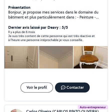
Présentation
Bonjour, je propose mes services dans le domaine du
bâtiment et plus particulièrement dans : - Peinture -
Papier Peint - Enduit - Plâtre - Création de moulure
(Haussmannien - Château) - Pose de Parquet Massif et
Dernier avis laissé par Deavy : 5/5
Vitrification -Je peu également faire d'autre choses, si
Il y a plus de 6 mois
Je suis très content de cette personne qui est très réactive et
vous le souhaitez, vous noterez que je m'engage dans ce
à l'heure une personne irréprochable je vous conseille.
que je peu faire et non l'inverse.
Voir le profil
Contacter
Auto-entrepreneur
Carlos Oliveira (CARLOS PINTO OLIVEIRA)