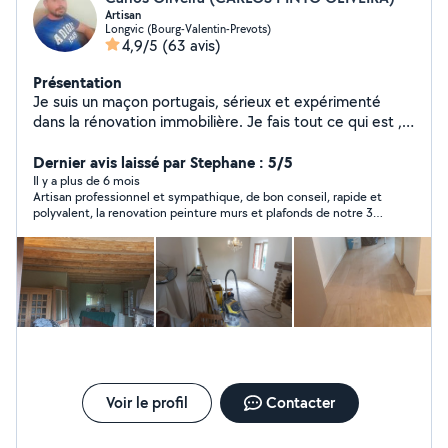
Artisan
Longvic (Bourg-Valentin-Prevots)
4,9/5
(63 avis)
Présentation
Je suis un maçon portugais, sérieux et expérimenté
dans la rénovation immobilière. Je fais tout ce qui est ,
placo, carrelage, peinture, enduit intérieur ou extérieur,
dalle en béton, aglos, brique....N'hésitez pas à me
Dernier avis laissé par Stephane : 5/5
contacter
Il y a plus de 6 mois
Artisan professionnel et sympathique, de bon conseil, rapide et
polyvalent, la renovation peinture murs et plafonds de notre 3
pieces a ete faite en quelques jours.Nou sle recontacterons
sans probleme la prochaine fois!
Voir le profil
Contacter