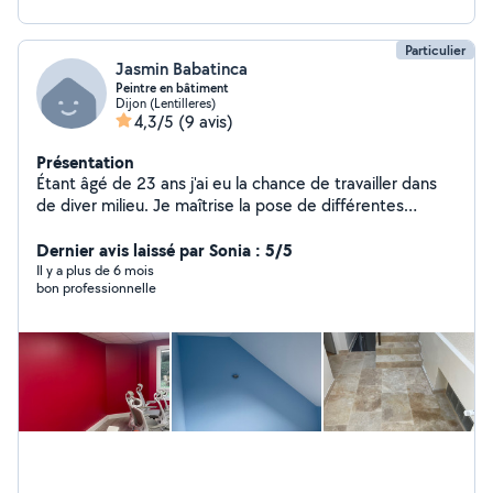
Particulier
Jasmin Babatinca
Peintre en bâtiment
Dijon (Lentilleres)
4,3/5
(9 avis)
Présentation
Étant âgé de 23 ans j'ai eu la chance de travailler dans
de diver milieu. Je maîtrise la pose de différentes
techniques d'isolation des maisons, la pose de placot
ainsi que la peinture intérieur et extérieur ( décorative
Dernier avis laissé par Sonia : 5/5
ou non ). J'ai également des connaissances en
Il y a plus de 6 mois
bon professionnelle
charpente et zinguerie.