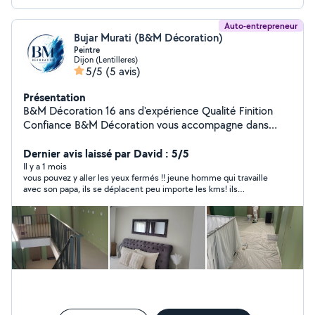
Auto-entrepreneur
Bujar Murati (B&M Décoration)
Peintre
Dijon (Lentilleres)
5/5
(5 avis)
Présentation
B&M Décoration 16 ans d'expérience Qualité Finition
Confiance B&M Décoration vous accompagne dans
tous vos projets de rénovation et d'embellissement
intérieur avec un travail soigné et des finitions Nos
Dernier avis laissé par David : 5/5
services : Peinture intérieure / extérieure Enduit &
Il y a 1 mois
vous pouvez y aller les yeux fermés !! jeune homme qui travaille
ratissage Bandes à joints Pose de papier peint Pose de
avec son papa, ils se déplacent peu importe les kms! ils
toile de verre Parquet & lino Pourquoi nous choisir ? 16
viennent chez vous, ils ont commencé lundi matin, la première
ans d'expérience Travail propre et professionnel
impression de peinture est déjà faite. je ne peux que
Respect des délais Conseils personnalisés Devis gratuit
recommander vraiment.