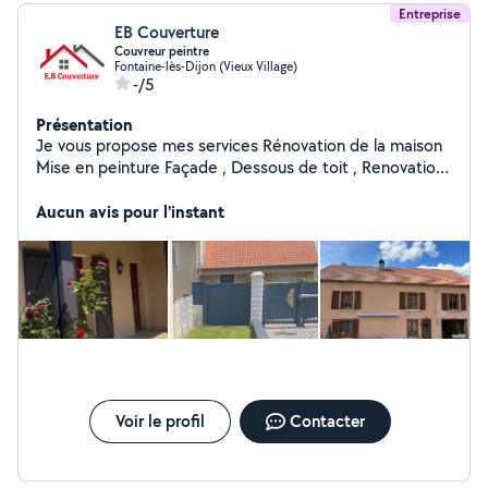
Entreprise
EB Couverture
Couvreur peintre
Fontaine-lès-Dijon (Vieux Village)
-/5
Présentation
Je vous propose mes services Rénovation de la maison
Mise en peinture Façade , Dessous de toit , Renovation
muret ect Nettoyage de toiture , Démoussage ,
Hydrofuge incolore, colorer Produit Utilisé
Aucun avis pour l'instant
Dalep,Algilmouss,Zolpan,Seigneurie Ainsi que de l
entretien d espace vert Élagage , abattage , étêtage
Taille de haie Merci de me contacter
Voir le profil
Contacter