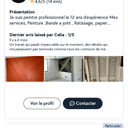
4,6/5
(14 avis)
Présentation
Je suis peintre professionnel le 12 ans d'expérience Mes
services, Peinture ,Bande a joint , Ratissage, papier
peint, toile de verre etc (Neuf/Rénovation)
Dernier avis laissé par Celia : 1/5
Il y a 2 mois
Un travail qui paraît impeccable sur le moment, des détails qui
me paraissent pas terminés comme tous les contours de mes
spots et des oubli de ratissage un peu partout, je lui dit que je
souhaite une reprise, il revient mais c’est bien pire. J’ai fait
l’erreur de payer car j’ai fait confiance. J’y ait perdu mon argent
car tous mes spots sont à reprendre. Je vais signaler cet
incident.
Voir le profil
Contacter
Particulier