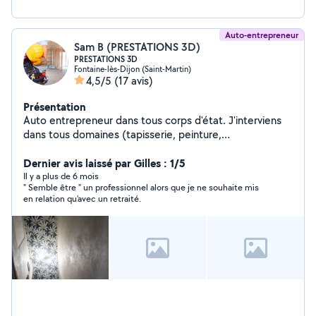
Auto-entrepreneur
Sam B (PRESTATIONS 3D)
PRESTATIONS 3D
Fontaine-lès-Dijon (Saint-Martin)
4,5/5
(17 avis)
Présentation
Auto entrepreneur dans tous corps d'état. J'interviens
dans tous domaines (tapisserie, peinture,
menuiserie,plomberie, montage de meubles, petit
bricolage jardinage, nettoyage...). Intervention rapide et
Dernier avis laissé par Gilles : 1/5
de qualité. Ma seule devise est la satisfaction du client.
Il y a plus de 6 mois
" Semble être " un professionnel alors que je ne souhaite mis
Bien à vous.
en relation qu'avec un retraité.