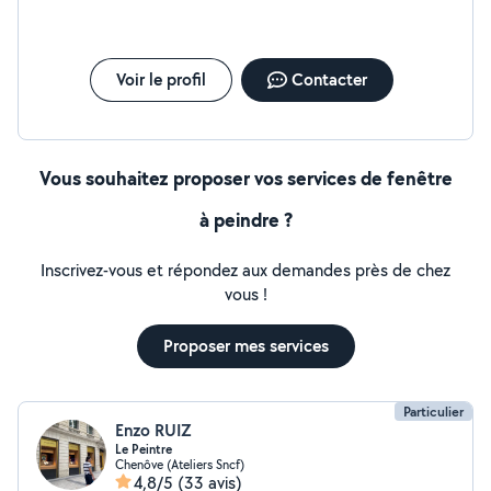
robinetteries -changement de toilette -installation de
douche ou baignoire -Déplacement des points d'eau -
recherche et réparation des fuites de canalisation
Toilettes Tuyauterie Bac de douche Vannes -
Voir le profil
Contacter
débouchage de canalisation 24/24 Toilettes Tuyauterie
Evier siph N'hésitez pas à me contacter Pour tout corps
de métier, rénovation d'intérieur et d'extérieur.
Vous souhaitez proposer vos services de fenêtre
à peindre ?
Inscrivez-vous et répondez aux demandes près de chez
vous !
Proposer mes services
Particulier
Enzo RUIZ
Le Peintre
Chenôve (Ateliers Sncf)
4,8/5
(33 avis)