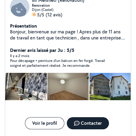
Ilir Mehmeti (Renovation)
Renovation
Dijon (Castel)
5/5
(12 avis)
Présentation
Bonjour, bienvenue sur ma page ! Apres plus de 11 ans
de travail en tant que technicien , dans une entreprise
de renovation, je m'en suis lance a mon propre compte
depuis plus de 2 ans maintenant
Dernier avis laissé par Ju : 5/5
Il y a 2 mois
Pour décapage + peinture d'un balcon en fer forgé. Travail
soigné et parfaitement réalisé. Je recommande.
Voir le profil
Contacter