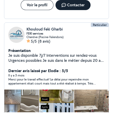
Voir le profil
Contacter
Particulier
Khouloud Feki Gharbi
FEKI services
Chenôve (Piscine-Valendons)
5/5
(8 avis)
Présentation
Je suis disponible 7j/7 Interventions sur rendez-vous
Urgences possibles Je suis dans le métier depuis 20 ans
Montage de meubles Pose de cuisines Pose de sols
Pose de carrelages Peinture finition A+ Pose de papier
Dernier avis laissé par Elodie : 5/5
peint Plâtrerie avec bande a joint Transport des
Il y a 3 mois
Merci pour le travail effectué! Le délai pour repeindre mon
marchandises Et aussi on vous propose des
appartement était court mais tout a été réalisé à temps. Très
interventions rapides et efficaces pour tous vos besoins
flexible et adorable merci beaucoup 🌸
en plomberie . Qu'il s'agisse de réparations urgentes,
d'entretien de routine ou de nouvelles installations,
notre équipe est qualifiée est prête à vous fournir un
service de qualité à des prix compétitifs et raisonnable .
- plomberies et sanitaires -changement des