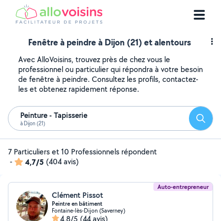
Fenêtre à peindre à Dijon (21) et alentours
Avec AlloVoisins, trouvez près de chez vous le
professionnel ou particulier qui répondra à votre besoin
de fenêtre à peindre. Consultez les profils, contactez-
les et obtenez rapidement réponse.
Peinture - Tapisserie
Reche
à Dijon (21)
7 Particuliers et 10 Professionnels répondent
-
4,7/5
(404 avis)
Auto-entrepreneur
Clément Pissot
Peintre en bâtiment
Fontaine-lès-Dijon (Saverney)
4,8/5
(44 avis)