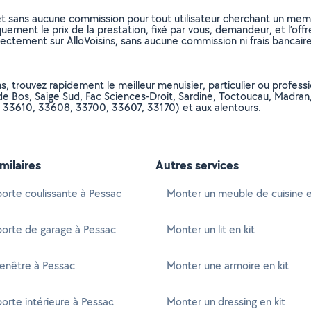
et sans aucune commission pour tout utilisateur cherchant un membre
uement le prix de la prestation, fixé par vous, demandeur, et l’offr
rectement sur AlloVoisins, sans aucune commission ni frais bancaire
, trouvez rapidement le meilleur menuisier, particulier ou professio
de Bos, Saige Sud, Fac Sciences-Droit, Sardine, Toctoucau, Madran,
 33610, 33608, 33700, 33607, 33170) et aux alentours.
imilaires
Autres services
orte coulissante à Pessac
Monter un meuble de cuisine e
porte de garage à Pessac
Monter un lit en kit
enêtre à Pessac
Monter une armoire en kit
orte intérieure à Pessac
Monter un dressing en kit