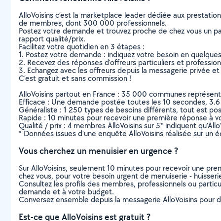
AlloVoisins c’est la marketplace leader dédiée aux prestatio
de membres, dont 300 000 professionnels.
Postez votre demande et trouvez proche de chez vous un parti
rapport qualité/prix.
Facilitez votre quotidien en 3 étapes :
1. Postez votre demande : indiquez votre besoin en quelque
2. Recevez des réponses d’offreurs particuliers et professio
3. Echangez avec les offreurs depuis la messagerie privée et 
C’est gratuit et sans commission !
AlloVoisins partout en France : 35 000 communes représentées 
Efficace : Une demande postée toutes les 10 secondes, 3.6
Généraliste : 1 250 types de besoins différents, tout est poss
Rapide : 10 minutes pour recevoir une première réponse à 
Qualité / prix : 4 membres AlloVoisins sur 5* indiquent qu’All
* Données issues d’une enquête AlloVoisins réalisée sur un é
Vous cherchez un menuisier en urgence ?
Sur AlloVoisins, seulement 10 minutes pour recevoir une p
chez vous, pour votre besoin urgent de menuiserie - huisser
Consultez les profils des membres, professionnels ou particuli
demande et à votre budget.
Conversez ensemble depuis la messagerie AlloVoisins pour de
Est-ce que AlloVoisins est gratuit ?