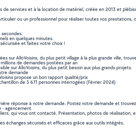
ns de services et à la location de matériel, créée en 2013 et plébi
culier ou un professionnel pour réaliser toutes vos prestations, d
s secondes.
nnels en quelques minutes.
sécurisée et faites votre choix !
sur AlloVoisins, du plus petit village à la plus grande ville, tro
 millions de demandes postées par an
ible sur AlloVoisins, du plus petit besoin aux plus grands projets.
votre demande
oVoisins propose un bon rapport qualité/prix
chantillon de 5 671 personnes interrogées (Février 2024)
remière réponse à votre demande. Postez votre demande et trouve
ie - agencement
ers, qui vous ont contacté. Présentation, photos de réalisation, exp
s échanges sécurisés et efficaces grâce aux outils intégrés.