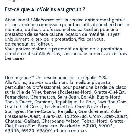
Est-ce que AlloVoisins est gratuit ?
Absolument ! AlloVoisins est un service entièrement gratuit
et sans aucune commission pour tout utilisateur cherchant un
membre, qu’il soit professionnel ou particulier, pour une
prestation de service ou une location de matériel. Payez
uniquement le prix de la prestation, fixé par vous,
demandeur, et l’offreur.
Vous pouvez réaliser le paiement en ligne de la prestation
directement sur AlloVoisins, sans aucune commission ni frais
bancaires.
Une urgence ? Un besoin ponctuel ou régulier ? Sur
AlloVoisins, trouvez rapidement le meilleur plaquiste,
particulier ou professionnel, pour poser une bande de placo
sur la ville de Villeurbanne (Poulettes-Nord, Gratte-Ciel-Est,
Ferrandiere, Charmettes, Saint-Jean, Bel-Air, Buers-Nord,
Tonkin-Ouest, Damidot, Republique, La-Soie, Fays-Bon-Coin,
Gratte-Ciel-Ouest, Les-Poulettes, Onze-Novembre,
Stalingrad, Pierre-Cacard, Reguillon, Grandclément, Zola-
Pressense-Ouest, Buers-Est, Tolstoi-Sud, Croix-Luizet-Ouest,
Chateau-Gaillard, Charpenne-Wilson, Tolstoi-Nord, Gratte-
Ciel, Buers-Sud, Perraliere, Poudrette, 69100, 69003,
69006, 69120, 69500) et aux alentours.