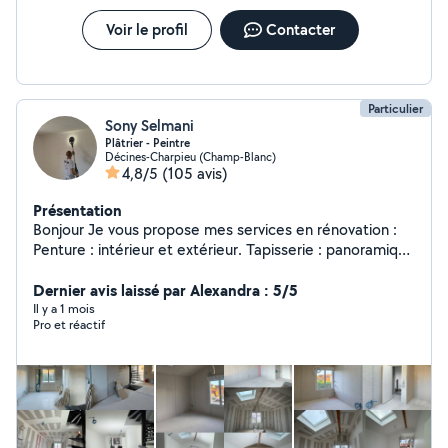
vos travaux, de la demande de devis jusqu'à la
réalisation du chantier, Rendez nous visite sur notre
Voir le profil
Contacter
plateforme web pour en savoir plus !
Particulier
Sony Selmani
Plâtrier - Peintre
Décines-Charpieu (Champ-Blanc)
4,8/5
(105 avis)
Présentation
Bonjour Je vous propose mes services en rénovation :
Penture : intérieur et extérieur. Tapisserie : panoramique
, papier peint etc. Plâtrerie: Intérieur et extérieur tout
type. Revêtement de sol : parquet tout type.
Dernier avis laissé par Alexandra : 5/5
Démolition: tout type. Devis gratuit et raisonnable.
Il y a 1 mois
Pro et réactif
Qualité de travail : PRO À votre service: Sérieux et
Rapide.