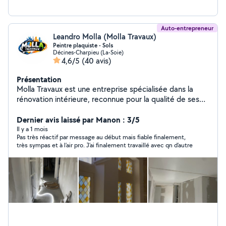
Auto-entrepreneur
Leandro Molla (Molla Travaux)
Peintre plaquiste - Sols
Décines-Charpieu (La-Soie)
4,6/5
(40 avis)
Présentation
Molla Travaux est une entreprise spécialisée dans la
rénovation intérieure, reconnue pour la qualité de ses
finitions et son accompagnement personnalisé. Nous
réalisons vos travaux de placo, cloisons, doublages, faux
Dernier avis laissé par Manon : 3/5
plafonds, isolation thermique et phonique, bandes à
Il y a 1 mois
Pas très réactif par message au début mais fiable finalement,
joint, ratissage, enduits, peinture intérieure, pose de
très sympas et à l’air pro. J’ai finalement travaillé avec qn d’autre
parquet, revêtements de sols et murs, carrelage,
portes, finitions et bien plus encore. En complément de
notre savoir-faire, nous avons développé notre propre
plateforme numérique équipée d'un assistant IA,
permettant d'obtenir une estimation ou un devis
instantané, gratuit et sans engagement, de suivre
l'avancement de votre projet et d'échanger facilement
avec notre équipe. Une solution moderne qui simplifie