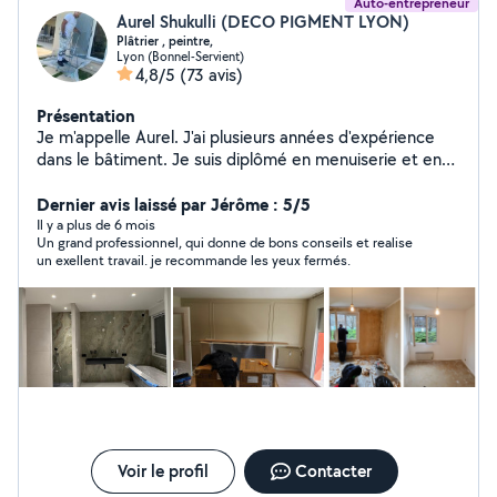
Auto-entrepreneur
Aurel Shukulli (DECO PIGMENT LYON)
Plâtrier , peintre,
Lyon (Bonnel-Servient)
4,8/5
(73 avis)
Présentation
Je m'appelle Aurel. J'ai plusieurs années d'expérience
dans le bâtiment. Je suis diplômé en menuiserie et en
aménagement et finition du bâtiment. Mon expertise
s'étend à une gamme variée de travaux de bricolage,
Dernier avis laissé par Jérôme : 5/5
incluant le ponçage des murs, la peinture, le ratissage et
Il y a plus de 6 mois
Un grand professionnel, qui donne de bons conseils et realise
la bande à joint. Je reste à votre disposition. N'hésitez
un exellent travail. je recommande les yeux fermés.
pas à me contacter! Je me déplace gratuitement pour
voir les travaux et faire le devis Au plaisir de travailler
avec vous Bien cordialement Aurel
Voir le profil
Contacter