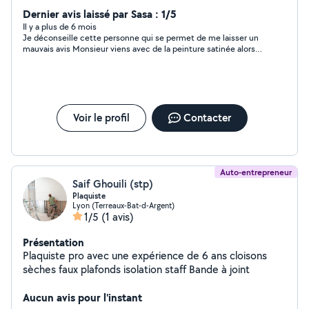
/ plombier / électricien / carreleur / plaquiste selon
Dernier avis laissé par Sasa : 1/5
votre demande un technicien adapter seras ravis de
Il y a plus de 6 mois
Je déconseille cette personne qui se permet de me laisser un
vous aider a très petit prix pour nos voisins
mauvais avis Monsieur viens avec de la peinture satinée alors
que mon mur est mat me rajoute 30e 15e de main d’œuvre en
plus car vu que la peinture n’est pas de la bonne il dois revenir
demain donc je paye moi 15e de la peinture et 15e de main
d’œuvre en plus ce qui fait 30e en plus du prix indiqué je
déconseille cette personne Pas aimable en plus Il me dit 50e
peinture comprise mais il viens avec de la peinture satinée et
Voir le profil
Contacter
me dit d’acheter de la peinture et de rajouter 30e il vous dit un
prix et sur place il change complètement
Auto-entrepreneur
Saif Ghouili (stp)
Plaquiste
Lyon (Terreaux-Bat-d-Argent)
1/5
(1 avis)
Présentation
Plaquiste pro avec une expérience de 6 ans cloisons
sèches faux plafonds isolation staff Bande à joint
Aucun avis pour l'instant