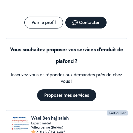
l'avancement de votre projet et d'échanger facilement
avec notre équipe. Une solution moderne qui simplifie
vos travaux, de la demande de devis jusqu'à la
réalisation du chantier, Rendez nous visite sur notre
Voir le profil
Contacter
plateforme web pour en savoir plus !
Vous souhaitez proposer vos services d'enduit de
plafond ?
Inscrivez-vous et répondez aux demandes près de chez
vous !
Proposer mes services
Particulier
Wael Ben haj salah
Expert métal
Villeurbanne (Bel-Air)
4,8/5
(39 avis)