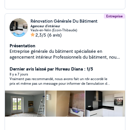
Entreprise
Rénovation Générale Du Bâtiment
Agenceur d'intérieur
Vaulx-en-Velin (Ecoin-Thibaude)
2,3/5
(6 avis)
Présentation
Entreprise générale du bâtiment spécialisée en
agencement intérieur Professionnels du bâtiment, nous
vous accompagnons dans tous vos projets de
rénovation et d'aménagement intérieur. Nous
Dernier avis laissé par Hureau Diana : 1/5
intervenons avec sérieux et savoir-faire pour vos travaux
Il y a 7 jours
Vraiment pas recommandé, nous avons fait un rdv accordé le
de second œuvre, notamment : - Pose de cloisons et
prix et même pas un message pour informer de l'annulation du
de plafonds - Plâtrerie et enduits - Peinture intérieure -
Rdv. Fait attention à eux.
Pose de revêtements de sols et murs - Montage et
installation de meubles - Création de rangements sur
mesure - Aménagement de cuisines, salles de bains et
dressing - Travaux de finition et rénovation intérieure À
l'écoute de vos besoins, nous vous proposons un travail
soigné, des conseils adaptés et des finitions de qualité.
Que ce soit pour une rénovation complète ou de petits