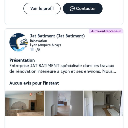
travaux, nous étudions votre projet avec attention et
vous garantissons une intervention propre et
Voir le profil
Contacter
professionnelle.
Auto-entrepreneur
Jat Batiment (Jat Batiment)
Rénovation
Lyon (Ampere-Ainay)
-/5
Présentation
Entreprise JAT BATIMENT spécialisée dans les travaux
de rénovation intérieure à Lyon et ses environs. Nous
réalisons vos travaux de peinture, pose de plaques de
plâtre (placo), pose de carrelage et parquet. Travail
Aucun avis pour l'instant
soigné, rapide et devis gratuit. Contactez-nous pour vos
chantiers !