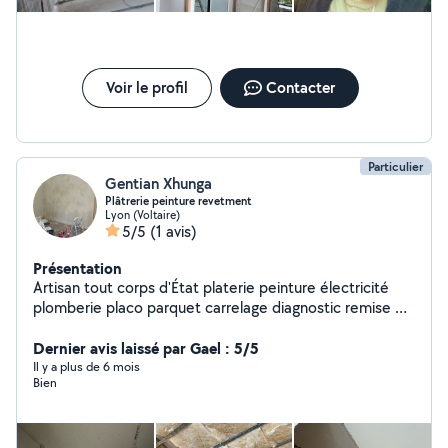
Voir le profil
Contacter
Particulier
Gentian Xhunga
Plâtrerie peinture revetment
Lyon (Voltaire)
5/5
(1 avis)
Présentation
Artisan tout corps d'État platerie peinture électricité
plomberie placo parquet carrelage diagnostic remise en
état de l'appartement ou locaux commerciaux pose de
cuisine décoration intérieur isolation des combles
Dernier avis laissé par Gael : 5/5
maçonnerie construction de mezzanine
Il y a plus de 6 mois
Bien