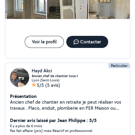
Voir le profil
Contacter
Particulier
Hayd Akci
Ancien chef de chantier tous t
Lyon (Saint-Louis)
5/5
(5 avis)
Présentation
Ancien chef de chantier en retraite je peut réaliser vos
travaux . Placo, enduit, plomberie en PER Maison ou
appartement complet ou partiellement, peinture,
carrelage, parquet, tout type de menuiserie, tout type
Dernier avis laissé par Jean Philippe : 5/5
de maçonnerie, pose tout type cuisine équipée ou
Il y a plus de 6 mois
Pas fait affaire (prix) mais Réactif et professionnel.
éléments séparément, Etc. Ne me contactez pas pour