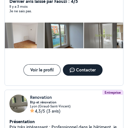
pendant les week-ends et les jours fériés. N'hésitez pas
Dernier avis laissé par Faouzi : 4/5
à me contacter.
Il y a 3 mois
Je ne sais pas.
Voir le profil
Contacter
Entreprise
Renovation
Btp et rénovation
Lyon (Giraud-Saint-Vincent)
4,3/5
(3 avis)
Présentation
Prix très intéressant : Professionnel dans le bâtiment, je