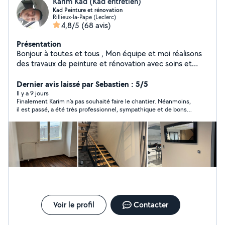
Karim Kad (Kad entretien)
Kad Peinture et rénovation
Rillieux-la-Pape (Leclerc)
4,8/5
(68 avis)
Présentation
Bonjour à toutes et tous , Mon équipe et moi réalisons
des travaux de peinture et rénovation avec soins et
professionnalisme toujours dans les délais hésitez pas à
me contacter je suis disponible et me déplace
Dernier avis laissé par Sebastien : 5/5
gratuitement pour vos devis . Cordialement.
Il y a 9 jours
Finalement Karim n’a pas souhaité faire le chantier. Néanmoins,
il est passé, a été très professionnel, sympathique et de bons
conseils Peut être une autre fois alors Karim !
Voir le profil
Contacter