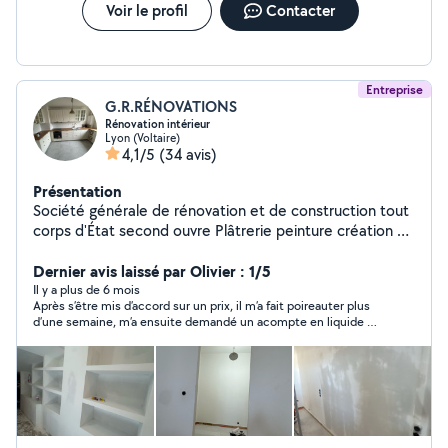
Voir le profil
Contacter
Entreprise
G.R.RÉNOVATIONS
Rénovation intérieur
Lyon (Voltaire)
4,1/5
(34 avis)
Présentation
Société générale de rénovation et de construction tout
corps d'État second ouvre Plâtrerie peinture création de
cloisons et faux plafond doublage de mur et isolation
décoration intérieur pose de porte pose de parquet
Dernier avis laissé par Olivier : 1/5
pose de cuisine construction de mezzanine sur mesure
Il y a plus de 6 mois
Après s’être mis d’accord sur un prix, il m’a fait poireauter plus
en acier construction des escaliers sur mesure en acier
d’une semaine, m’a ensuite demandé un acompte en liquide et
et bois construction de verrière sur mesure en acier
n’est jamais venu, je ne recommande pas du tout.
réalisation de électricité réalisation de plomberie
Heureusement que je ne lui ai pas donné
revêtement de sol et mur carrelage création de salle de
bain pose dalle pvc pose de parquet décoration
intérieure plan en 3D nettoyage fin chantier travail
soigné équipé professionnel avec outils professionnel