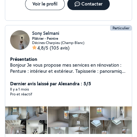
Voir le profil
Contacter
Particulier
Sony Selmani
Plâtrier - Peintre
Décines-Charpieu (Champ-Blanc)
4,8/5
(105 avis)
Présentation
Bonjour Je vous propose mes services en rénovation :
Penture : intérieur et extérieur. Tapisserie : panoramique
, papier peint etc. Plâtrerie: Intérieur et extérieur tout
type. Revêtement de sol : parquet tout type.
Dernier avis laissé par Alexandra : 5/5
Démolition: tout type. Devis gratuit et raisonnable.
Il y a 1 mois
Pro et réactif
Qualité de travail : PRO À votre service: Sérieux et
Rapide.