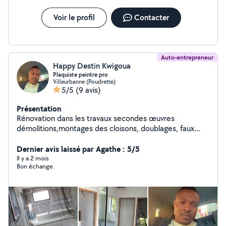
Voir le profil
Contacter
Auto-entrepreneur
Happy Destin Kwigoua
Plaquiste peintre pro
Villeurbanne (Poudrette)
5/5
(9 avis)
Présentation
Rénovation dans les travaux secondes œuvres
démolitions,montages des cloisons, doublages, faux
plafonds en placo et isolation. Peintre : Peinture
,revêtement de sol , pose papier peint , ratissage,
Dernier avis laissé par Agathe : 5/5
bandes à joints , ponçage, rebouche et pose du parquet
Il y a 2 mois
Bon échange.
brute et flottante Service de qualité et professionnelle