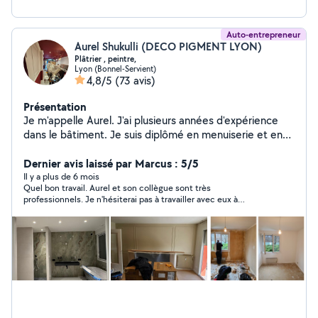
Auto-entrepreneur
Aurel Shukulli (DECO PIGMENT LYON)
Plâtrier , peintre,
Lyon (Bonnel-Servient)
4,8/5
(73 avis)
Présentation
Je m'appelle Aurel. J'ai plusieurs années d'expérience
dans le bâtiment. Je suis diplômé en menuiserie et en
aménagement et finition du bâtiment. Mon expertise
s'étend à une gamme variée de travaux de bricolage,
Dernier avis laissé par Marcus : 5/5
incluant le ponçage des murs, la peinture, le ratissage et
Il y a plus de 6 mois
Quel bon travail. Aurel et son collègue sont très
la bande à joint. Je reste à votre disposition. N'hésitez
professionnels. Je n'hésiterai pas à travailler avec eux à
pas à me contacter! Je me déplace gratuitement pour
nouveau. Je recommande.
voir les travaux et faire le devis Au plaisir de travailler
avec vous Bien cordialement Aurel