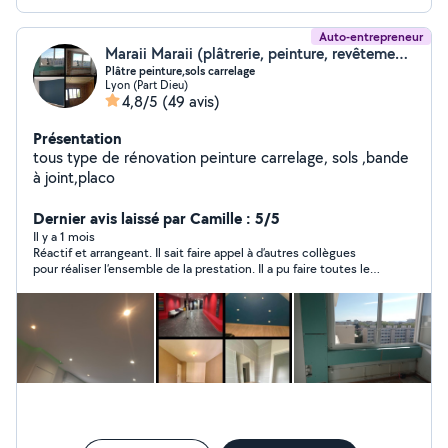
Auto-entrepreneur
Maraii Maraii (plâtrerie, peinture, revêtement sols.murs)
Plâtre peinture,sols carrelage
Lyon (Part Dieu)
4,8/5
(49 avis)
Présentation
tous type de rénovation peinture carrelage, sols ,bande
à joint,placo
Dernier avis laissé par Camille : 5/5
Il y a 1 mois
Réactif et arrangeant. Il sait faire appel à d’autres collègues
pour réaliser l’ensemble de la prestation. Il a pu faire toutes les
cloisons avec raccordement électrique et fait appel à
quelqu’un pour des meubles et portes sur mesure. La verrière a
été faite et installé par une autre entreprise. Merci !