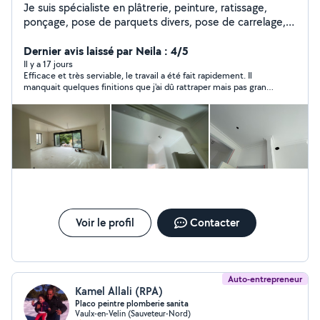
Je suis spécialiste en plâtrerie, peinture, ratissage,
ponçage, pose de parquets divers, pose de carrelage,
installation de faux plafonds et aménagement de
cuisines. Fort de 10 ans d'expérience dans ce domaine,
Dernier avis laissé par Neila : 4/5
je garantis un travail de qualité.
Il y a 17 jours
Efficace et très serviable, le travail a été fait rapidement. Il
manquait quelques finitions que j'ai dû rattraper mais pas grand
chose. je recommande !
Voir le profil
Contacter
Auto-entrepreneur
Kamel Allali (RPA)
Placo peintre plomberie sanita
Vaulx-en-Velin (Sauveteur-Nord)