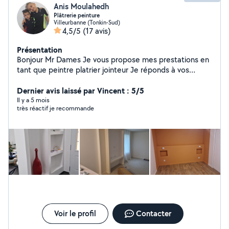
Anis Moulahedh
Plâtrerie peinture
Villeurbanne (Tonkin-Sud)
4,5/5
(17 avis)
Présentation
Bonjour Mr Dames Je vous propose mes prestations en
tant que peintre platrier jointeur Je réponds à vos
demandes en plâtrerie peinture ( pose de placo
ratissage général .pose tous types de revêtements
Dernier avis laissé par Vincent : 5/5
mural .pose des bandes a joints .préparation de tous
Il y a 5 mois
très réactif je recommande
supports. pose tous types de peintures. etc ) Travail
propre et soigné cordialement
Voir le profil
Contacter