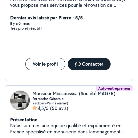
vous propose mes services pour la rénovation de
maisons et d'appartements. Spécialiste du multi-
domaine, je mets tout en œuvre pour transformer votre
Dernier avis laissé par Pierre : 5/5
espace de vie selon vos envies. Que ce soit pour des
Il y a 6 mois
Très pro et réactif !
travaux de peinture, pose de carrelage, nettoyage
(après) chantier, je vous apporte des solutions
personnalisées adaptées à vos besoins. J'attache une
grande importance aux finitions et à la satisfaction de
mes clients. Faites confiance à mon savoir-faire pour
donner vie à vos projets ! **Contactez-moi pour plus
Voir le profil
Contacter
d'informations et profitez d'un devis gratuit.** »
Auto-entrepreneur
Monsieur Messousssa (Société MAGFR)
Entreprise Générale
Vaulx-en-Velin (Vernay)
4,5/5
(50 avis)
Présentation
Nous sommes une équipe qualifié et expérimenté en
France spécialisé en menuiserie dans l'aménagement et
la rénovation intérieur l'équipe et composer d'un peintre