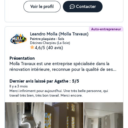
Voir le profil
Contacter
Auto-entrepreneur
Leandro Molla (Molla Travaux)
Peintre plaquiste - Sols
Décines-Charpieu (La-Soie)
4,6/5
(40 avis)
Présentation
Molla Travaux est une entreprise spécialisée dans la
rénovation intérieure, reconnue pour la qualité de ses
finitions et son accompagnement personnalisé. Nous
réalisons vos travaux de placo, cloisons, doublages, faux
Dernier avis laissé par Agathe : 5/5
plafonds, isolation thermique et phonique, bandes à
Il y a 3 mois
Merci infiniment pour aujourd’hui. Une très belle personne, qui
joint, ratissage, enduits, peinture intérieure, pose de
travail très bien, très bon travail. Merci encore.
parquet, revêtements de sols et murs, carrelage,
portes, finitions et bien plus encore. En complément de
notre savoir-faire, nous avons développé notre propre
plateforme numérique équipée d'un assistant IA,
permettant d'obtenir une estimation ou un devis
instantané, gratuit et sans engagement, de suivre