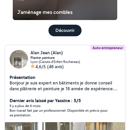
J'aménage mes combles
Découvrir
Auto-entrepreneur
Alan Jean (Alan)
Planter peinture
Lyon (Canuts-d'Enfert Rochereau)
4,6/5
(48 avis)
Présentation
Bonjour je suis expert en bâtiments je donne conseil
dans plâtrerie et peinture je 18 année de expérience.
Placo . peinture,pose le étoile de verre ,pose papier
peintre , bouche le trou, plafond démontable,
Dernier avis laissé par Yassine : 5/5
démolition, pause parket flottante ,faux plafonds Placo
Il y a plus de 6 mois
Bon travail fait par un professionnel. Disponible et précis pour
.ratissage.ponçage isolation intérieur.devis gratuit.
sa prestation.