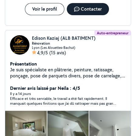
Voir le profil
Contacter
Auto-entrepreneur
Edison Kaziaj (ALB BATIMENT)
Rénovation
Lyon (Les Alouettes-Bachut)
4,9/5
(15 avis)
Présentation
Je suis spécialiste en plâtrerie, peinture, ratissage,
ponçage, pose de parquets divers, pose de carrelage,
installation de faux plafonds et aménagement de
cuisines. Fort de 10 ans d'expérience dans ce domaine,
Dernier avis laissé par Neila : 4/5
je garantis un travail de qualité.
Il y a 14 jours
Efficace et très serviable, le travail a été fait rapidement. Il
manquait quelques finitions que j'ai dû rattraper mais pas grand
chose. je recommande !