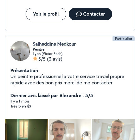
complète tous corps d'état Je propose des prestations
professionnelles, adaptées aux besoins de chaque
client, avec un travail soigné et durable. Contactez
Voir le profil
Contacter
SpeedRenov69 pour un devis ou une visite technique
Particulier
Salheddine Medkour
Peintre
Lyon (Victor Bach)
5/5
(3 avis)
Présentation
Un peintre professionnel a votre service travail propre
rapide avec des bon prix merci de me contacter
Dernier avis laissé par Alexandre : 5/5
Il y a 1 mois
Très bien 👍