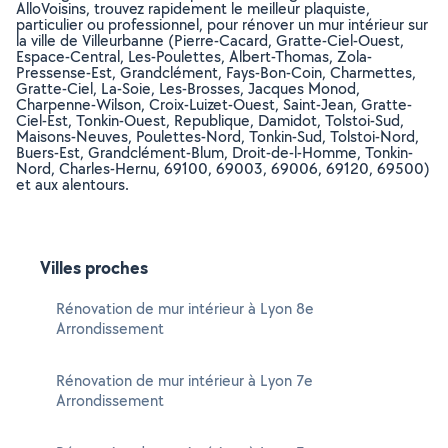
AlloVoisins, trouvez rapidement le meilleur plaquiste,
particulier ou professionnel, pour rénover un mur intérieur sur
la ville de Villeurbanne (Pierre-Cacard, Gratte-Ciel-Ouest,
Espace-Central, Les-Poulettes, Albert-Thomas, Zola-
Pressense-Est, Grandclément, Fays-Bon-Coin, Charmettes,
Gratte-Ciel, La-Soie, Les-Brosses, Jacques Monod,
Charpenne-Wilson, Croix-Luizet-Ouest, Saint-Jean, Gratte-
Ciel-Est, Tonkin-Ouest, Republique, Damidot, Tolstoi-Sud,
Maisons-Neuves, Poulettes-Nord, Tonkin-Sud, Tolstoi-Nord,
Buers-Est, Grandclément-Blum, Droit-de-l-Homme, Tonkin-
Nord, Charles-Hernu, 69100, 69003, 69006, 69120, 69500)
et aux alentours.
Villes proches
Rénovation de mur intérieur à Lyon 8e
Arrondissement
Rénovation de mur intérieur à Lyon 7e
Arrondissement