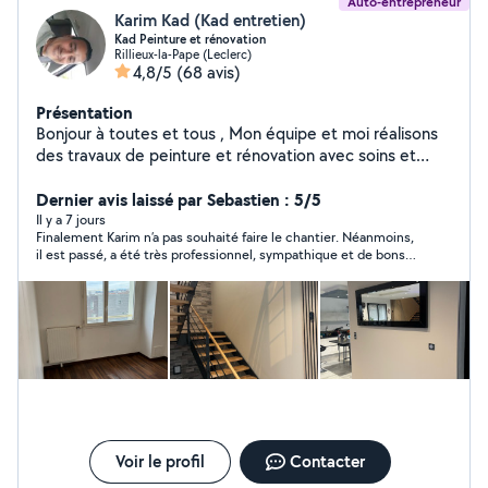
Auto-entrepreneur
Karim Kad (Kad entretien)
Kad Peinture et rénovation
Rillieux-la-Pape (Leclerc)
4,8/5
(68 avis)
Présentation
Bonjour à toutes et tous , Mon équipe et moi réalisons
des travaux de peinture et rénovation avec soins et
professionnalisme toujours dans les délais hésitez pas à
me contacter je suis disponible et me déplace
Dernier avis laissé par Sebastien : 5/5
gratuitement pour vos devis . Cordialement.
Il y a 7 jours
Finalement Karim n’a pas souhaité faire le chantier. Néanmoins,
il est passé, a été très professionnel, sympathique et de bons
conseils Peut être une autre fois alors Karim !
Voir le profil
Contacter