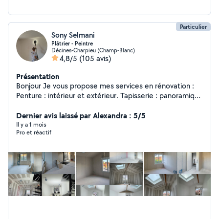
Particulier
Sony Selmani
Plâtrier - Peintre
Décines-Charpieu (Champ-Blanc)
4,8/5
(105 avis)
Présentation
Bonjour Je vous propose mes services en rénovation :
Penture : intérieur et extérieur. Tapisserie : panoramique
, papier peint etc. Plâtrerie: Intérieur et extérieur tout
type. Revêtement de sol : parquet tout type.
Dernier avis laissé par Alexandra : 5/5
Démolition: tout type. Devis gratuit et raisonnable.
Il y a 1 mois
Pro et réactif
Qualité de travail : PRO À votre service: Sérieux et
Rapide.