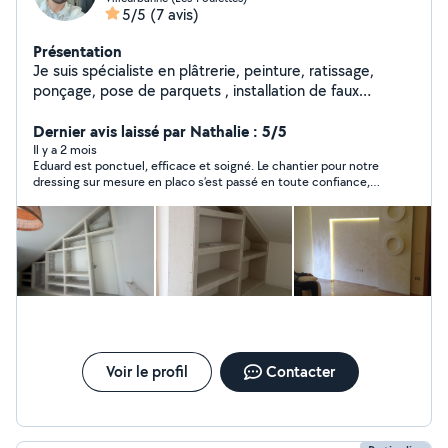
5/5
(7 avis)
Présentation
Je suis spécialiste en plâtrerie, peinture, ratissage,
ponçage, pose de parquets , installation de faux
plafonds Fort de 14 ans d'expérience dans ce domaine,
je garantis un travail de qualité Répond aux demandes
Dernier avis laissé par Nathalie : 5/5
de
Il y a 2 mois
Eduard est ponctuel, efficace et soigné. Le chantier pour notre
dressing sur mesure en placo s’est passé en toute confiance,
nous le recommandons fortement !
Voir le profil
Contacter