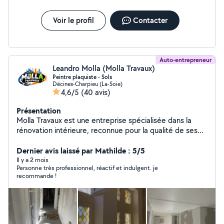
Voir le profil
Contacter
Auto-entrepreneur
Leandro Molla (Molla Travaux)
Peintre plaquiste - Sols
Décines-Charpieu (La-Soie)
4,6/5
(40 avis)
Présentation
Molla Travaux est une entreprise spécialisée dans la
rénovation intérieure, reconnue pour la qualité de ses
finitions et son accompagnement personnalisé. Nous
réalisons vos travaux de placo, cloisons, doublages, faux
Dernier avis laissé par Mathilde : 5/5
plafonds, isolation thermique et phonique, bandes à
Il y a 2 mois
Personne très professionnel, réactif et indulgent. je
joint, ratissage, enduits, peinture intérieure, pose de
recommande !
parquet, revêtements de sols et murs, carrelage,
portes, finitions et bien plus encore. En complément de
notre savoir-faire, nous avons développé notre propre
plateforme numérique équipée d'un assistant IA,
permettant d'obtenir une estimation ou un devis