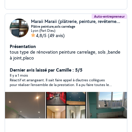
Auto-entrepreneur
Maraii Maraii (plâtrerie, peinture, revêtement sols.murs)
Plâtre peinture,sols carrelage
Lyon (Part Dieu)
4,8/5
(49 avis)
Présentation
tous type de rénovation peinture carrelage, sols ,bande
à joint,placo
Dernier avis laissé par Camille : 5/5
Il y a 1 mois
Réactif et arrangeant. Il sait faire appel à d’autres collègues
pour réaliser l’ensemble de la prestation. Il a pu faire toutes les
cloisons avec raccordement électrique et fait appel à
quelqu’un pour des meubles et portes sur mesure. La verrière a
été faite et installé par une autre entreprise. Merci !