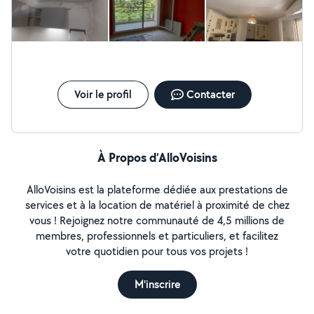
choses correctement, donne de bons conseils et cherche
toujours la meilleure solution. Son travail est soigné. Je suis
vraiment ravie du résultat et je n'hésiterai pas à refaire appel à
lui pour de futurs projets. Un grand merci pour ton
professionnalisme, ta disponibilité et la qualité de ton travail.
Je le recommande à 100 % !
Voir le profil
Contacter
À Propos d’AlloVoisins
AlloVoisins est la plateforme dédiée aux prestations de
services et à la location de matériel à proximité de chez
vous ! Rejoignez notre communauté de 4,5 millions de
membres, professionnels et particuliers, et facilitez
votre quotidien pour tous vos projets !
M'inscrire