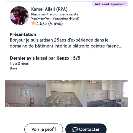
Auto-entrepreneur
Kamel Allali (RPA)
Placo peintre plomberie sanita
Vaulx-en-Velin (Sauveteur-Nord)
4,6/5
(9 avis)
Présentation
Bonjour je suis artisan 25ans d'expérience dans le
domaine de bâtiment intérieur plâtrerie peintre faïence
carrelage plomberie sanitaire disponible 24h24
Dernier avis laissé par Kenzo : 5/5
Il y a 2 mois
Bien
Voir le profil
Contacter