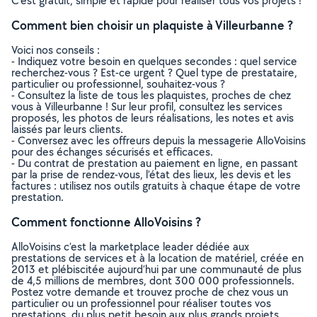
C’est gratuit, simple et rapide pour réaliser tous vos projets !
Comment bien choisir un plaquiste à Villeurbanne ?
Voici nos conseils :
- Indiquez votre besoin en quelques secondes : quel service
recherchez-vous ? Est-ce urgent ? Quel type de prestataire,
particulier ou professionnel, souhaitez-vous ?
- Consultez la liste de tous les plaquistes, proches de chez
vous à Villeurbanne ! Sur leur profil, consultez les services
proposés, les photos de leurs réalisations, les notes et avis
laissés par leurs clients.
- Conversez avec les offreurs depuis la messagerie AlloVoisins
pour des échanges sécurisés et efficaces.
- Du contrat de prestation au paiement en ligne, en passant
par la prise de rendez-vous, l’état des lieux, les devis et les
factures : utilisez nos outils gratuits à chaque étape de votre
prestation.
Comment fonctionne AlloVoisins ?
AlloVoisins c’est la marketplace leader dédiée aux
prestations de services et à la location de matériel, créée en
2013 et plébiscitée aujourd’hui par une communauté de plus
de 4,5 millions de membres, dont 300 000 professionnels.
Postez votre demande et trouvez proche de chez vous un
particulier ou un professionnel pour réaliser toutes vos
prestations, du plus petit besoin aux plus grands projets,