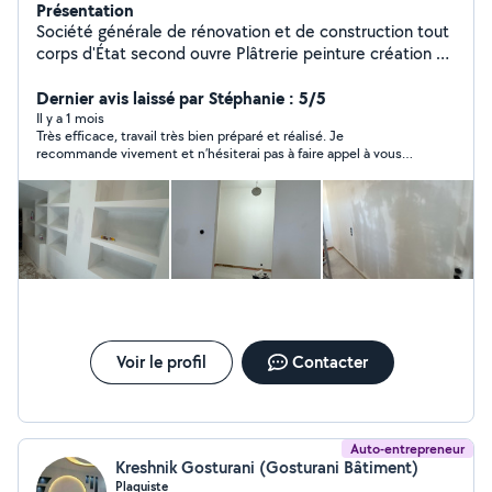
Présentation
Société générale de rénovation et de construction tout
corps d'État second ouvre Plâtrerie peinture création de
cloisons et faux plafond doublage de mur et isolation
décoration intérieur pose de porte pose de parquet
Dernier avis laissé par Stéphanie : 5/5
pose de cuisine construction de mezzanine sur mesure
Il y a 1 mois
Très efficace, travail très bien préparé et réalisé. Je
en acier construction des escaliers sur mesure en acier
recommande vivement et n’hésiterai pas à faire appel à vous
et bois construction de verrière sur mesure en acier
pour d’autres travaux
réalisation de électricité réalisation de plomberie
revêtement de sol et mur carrelage création de salle de
bain pose dalle pvc pose de parquet décoration
intérieure plan en 3D nettoyage fin chantier travail
soigné équipé professionnel avec outils professionnel
Voir le profil
Contacter
Auto-entrepreneur
Kreshnik Gosturani (Gosturani Bâtiment)
Plaquiste