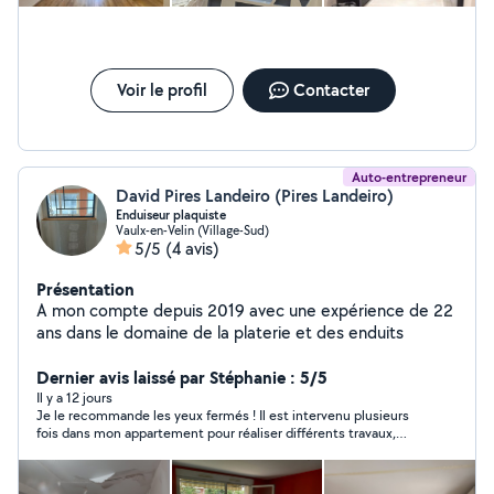
Voir le profil
Contacter
Auto-entrepreneur
David Pires Landeiro (Pires Landeiro)
Enduiseur plaquiste
Vaulx-en-Velin (Village-Sud)
5/5
(4 avis)
Présentation
A mon compte depuis 2019 avec une expérience de 22
ans dans le domaine de la platerie et des enduits
Dernier avis laissé par Stéphanie : 5/5
Il y a 12 jours
Je le recommande les yeux fermés ! Il est intervenu plusieurs
fois dans mon appartement pour réaliser différents travaux,
notamment la pose de ma cuisine, et le résultat est
impeccable. C'est une personne sérieuse, professionnelle,
ponctuelle, et très gentille. Il prend le temps de faire les