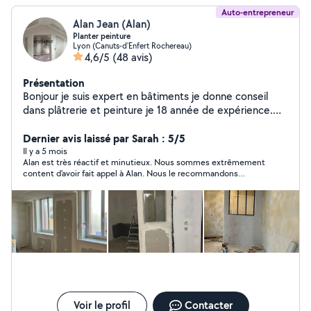
Auto-entrepreneur
Alan Jean (Alan)
Planter peinture
Lyon (Canuts-d'Enfert Rochereau)
4,6/5
(48 avis)
Présentation
Bonjour je suis expert en bâtiments je donne conseil
dans plâtrerie et peinture je 18 année de expérience.
Placo . peinture,pose le étoile de verre ,pose papier
peintre , bouche le trou, plafond démontable,
Dernier avis laissé par Sarah : 5/5
démolition, pause parket flottante ,faux plafonds Placo
Il y a 5 mois
Alan est très réactif et minutieux. Nous sommes extrêmement
.ratissage.ponçage isolation intérieur.devis gratuit.
content d'avoir fait appel à Alan. Nous le recommandons
fortement en ce qui concerne l'enduit, la première couche
ainsi que la peinture.
Voir le profil
Contacter