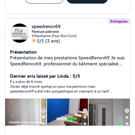
Entreprise
speedrenov69
Peinture plâtrerie
Villeurbanne (Fays-Bon-Coin)
5/5
(3 avis)
Présentation
Présentation de mes prestations SpeedRenov69 Je suis
SpeedRenov69, professionnel du bâtiment spécialisé
dans la rénovation tous corps d'état. J'interviens sur
tout type de chantier avec sérieux, propreté et respect
Dernier avis laissé par Linda : 5/5
des délais. Mes domaines de compétences : Peinture
Il y a plus de 6 mois
J'avais déjà trouvé quelqu'un pour ma peinture mais
intérieure et extérieure Revêtements de sol : parquet,
speedrenov69 a été très sympathique et vraiment à un tarif
carrelage, bande à joints tapisserie toile de verre
plus que correct.
ratissage PVC, sol souple Carrelage mur et sol Placo /
Plâtrerie : cloisons, plafonds, enduits Électricité : petits
travaux, installations, mises aux normes Plomberie :
installations, réparations, sanitaires Étanchéité : salles
de bain, cuisines, Énergies renouvelables : installation de
cumulus, pompe à chaleur, chauffe-eau, etc. Rénovation