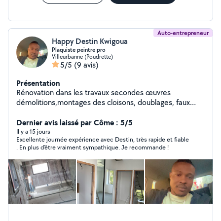
Auto-entrepreneur
Happy Destin Kwigoua
Plaquiste peintre pro
Villeurbanne (Poudrette)
5/5
(9 avis)
Présentation
Rénovation dans les travaux secondes œuvres
démolitions,montages des cloisons, doublages, faux
plafonds en placo et isolation. Peintre : Peinture
,revêtement de sol , pose papier peint , ratissage,
Dernier avis laissé par Côme : 5/5
bandes à joints , ponçage, rebouche et pose du parquet
Il y a 15 jours
Excellente journée expérience avec Destin, très rapide et fiable
brute et flottante Service de qualité et professionnelle
. En plus d’être vraiment sympathique. Je recommande !