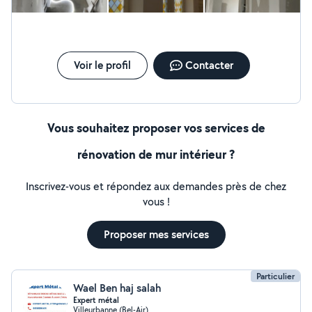
instantané, gratuit et sans engagement, de suivre
l'avancement de votre projet et d'échanger facilement
avec notre équipe. Une solution moderne qui simplifie
vos travaux, de la demande de devis jusqu'à la
réalisation du chantier, Rendez nous visite sur notre
Voir le profil
Contacter
plateforme web pour en savoir plus !
Vous souhaitez proposer vos services de
rénovation de mur intérieur ?
Inscrivez-vous et répondez aux demandes près de chez
vous !
Proposer mes services
Particulier
Wael Ben haj salah
Expert métal
Villeurbanne (Bel-Air)