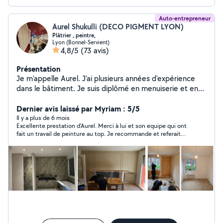
Auto-entrepreneur
Aurel Shukulli (DECO PIGMENT LYON)
Plâtrier , peintre,
Lyon (Bonnel-Servient)
4,8/5
(73 avis)
Présentation
Je m'appelle Aurel. J'ai plusieurs années d'expérience
dans le bâtiment. Je suis diplômé en menuiserie et en
aménagement et finition du bâtiment. Mon expertise
s'étend à une gamme variée de travaux de bricolage,
Dernier avis laissé par Myriam : 5/5
incluant le ponçage des murs, la peinture, le ratissage et
Il y a plus de 6 mois
Excellente prestation d'Aurel. Merci à lui et son equipe qui ont
la bande à joint. Je reste à votre disposition. N'hésitez
fait un travail de peinture au top. Je recommande et referait
pas à me contacter! Je me déplace gratuitement pour
appel à lui si besoin.
voir les travaux et faire le devis Au plaisir de travailler
avec vous Bien cordialement Aurel