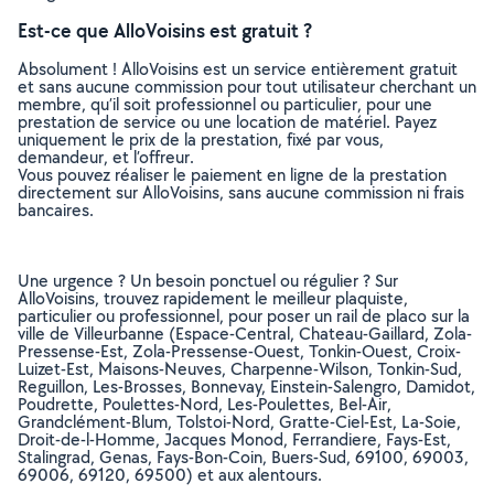
Est-ce que AlloVoisins est gratuit ?
Absolument ! AlloVoisins est un service entièrement gratuit
et sans aucune commission pour tout utilisateur cherchant un
membre, qu’il soit professionnel ou particulier, pour une
prestation de service ou une location de matériel. Payez
uniquement le prix de la prestation, fixé par vous,
demandeur, et l’offreur.
Vous pouvez réaliser le paiement en ligne de la prestation
directement sur AlloVoisins, sans aucune commission ni frais
bancaires.
Une urgence ? Un besoin ponctuel ou régulier ? Sur
AlloVoisins, trouvez rapidement le meilleur plaquiste,
particulier ou professionnel, pour poser un rail de placo sur la
ville de Villeurbanne (Espace-Central, Chateau-Gaillard, Zola-
Pressense-Est, Zola-Pressense-Ouest, Tonkin-Ouest, Croix-
Luizet-Est, Maisons-Neuves, Charpenne-Wilson, Tonkin-Sud,
Reguillon, Les-Brosses, Bonnevay, Einstein-Salengro, Damidot,
Poudrette, Poulettes-Nord, Les-Poulettes, Bel-Air,
Grandclément-Blum, Tolstoi-Nord, Gratte-Ciel-Est, La-Soie,
Droit-de-l-Homme, Jacques Monod, Ferrandiere, Fays-Est,
Stalingrad, Genas, Fays-Bon-Coin, Buers-Sud, 69100, 69003,
69006, 69120, 69500) et aux alentours.