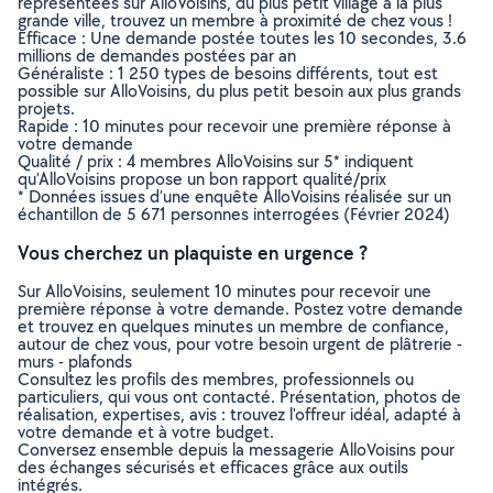
représentées sur AlloVoisins, du plus petit village à la plus
grande ville, trouvez un membre à proximité de chez vous !
Efficace : Une demande postée toutes les 10 secondes, 3.6
millions de demandes postées par an
Généraliste : 1 250 types de besoins différents, tout est
possible sur AlloVoisins, du plus petit besoin aux plus grands
projets.
Rapide : 10 minutes pour recevoir une première réponse à
votre demande
Qualité / prix : 4 membres AlloVoisins sur 5* indiquent
qu’AlloVoisins propose un bon rapport qualité/prix
* Données issues d’une enquête AlloVoisins réalisée sur un
échantillon de 5 671 personnes interrogées (Février 2024)
Vous cherchez un plaquiste en urgence ?
Sur AlloVoisins, seulement 10 minutes pour recevoir une
première réponse à votre demande. Postez votre demande
et trouvez en quelques minutes un membre de confiance,
autour de chez vous, pour votre besoin urgent de plâtrerie -
murs - plafonds
Consultez les profils des membres, professionnels ou
particuliers, qui vous ont contacté. Présentation, photos de
réalisation, expertises, avis : trouvez l'offreur idéal, adapté à
votre demande et à votre budget.
Conversez ensemble depuis la messagerie AlloVoisins pour
des échanges sécurisés et efficaces grâce aux outils
intégrés.