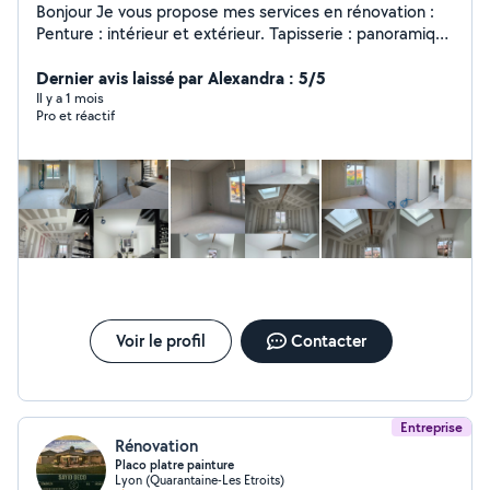
Bonjour Je vous propose mes services en rénovation :
Penture : intérieur et extérieur. Tapisserie : panoramique
, papier peint etc. Plâtrerie: Intérieur et extérieur tout
type. Revêtement de sol : parquet tout type.
Dernier avis laissé par Alexandra : 5/5
Démolition: tout type. Devis gratuit et raisonnable.
Il y a 1 mois
Pro et réactif
Qualité de travail : PRO À votre service: Sérieux et
Rapide.
Voir le profil
Contacter
Entreprise
Rénovation
Placo platre painture
Lyon (Quarantaine-Les Etroits)