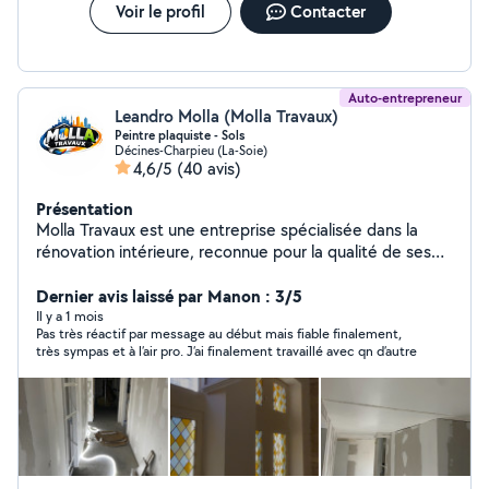
Voir le profil
Contacter
Auto-entrepreneur
Leandro Molla (Molla Travaux)
Peintre plaquiste - Sols
Décines-Charpieu (La-Soie)
4,6/5
(40 avis)
Présentation
Molla Travaux est une entreprise spécialisée dans la
rénovation intérieure, reconnue pour la qualité de ses
finitions et son accompagnement personnalisé. Nous
réalisons vos travaux de placo, cloisons, doublages, faux
Dernier avis laissé par Manon : 3/5
plafonds, isolation thermique et phonique, bandes à
Il y a 1 mois
Pas très réactif par message au début mais fiable finalement,
joint, ratissage, enduits, peinture intérieure, pose de
très sympas et à l’air pro. J’ai finalement travaillé avec qn d’autre
parquet, revêtements de sols et murs, carrelage,
portes, finitions et bien plus encore. En complément de
notre savoir-faire, nous avons développé notre propre
plateforme numérique équipée d'un assistant IA,
permettant d'obtenir une estimation ou un devis
instantané, gratuit et sans engagement, de suivre