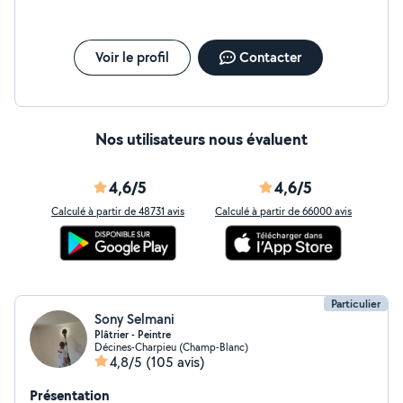
l'avancement de votre projet et d'échanger facilement
avec notre équipe. Une solution moderne qui simplifie
vos travaux, de la demande de devis jusqu'à la
réalisation du chantier, Rendez nous visite sur notre
Voir le profil
Contacter
plateforme web pour en savoir plus !
Nos utilisateurs nous évaluent
4,6/5
4,6/5
Calculé à partir de 48731 avis
Calculé à partir de 66000 avis
Particulier
Sony Selmani
Plâtrier - Peintre
Décines-Charpieu (Champ-Blanc)
4,8/5
(105 avis)
Présentation