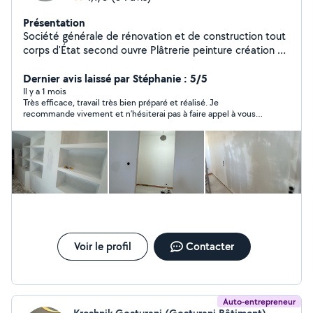
Présentation
Société générale de rénovation et de construction tout
corps d'État second ouvre Plâtrerie peinture création de
cloisons et faux plafond doublage de mur et isolation
décoration intérieur pose de porte pose de parquet
Dernier avis laissé par Stéphanie : 5/5
pose de cuisine construction de mezzanine sur mesure
Il y a 1 mois
Très efficace, travail très bien préparé et réalisé. Je
en acier construction des escaliers sur mesure en acier
recommande vivement et n’hésiterai pas à faire appel à vous
et bois construction de verrière sur mesure en acier
pour d’autres travaux
réalisation de électricité réalisation de plomberie
revêtement de sol et mur carrelage création de salle de
bain pose dalle pvc pose de parquet décoration
intérieure plan en 3D nettoyage fin chantier travail
soigné équipé professionnel avec outils professionnel
Voir le profil
Contacter
Auto-entrepreneur