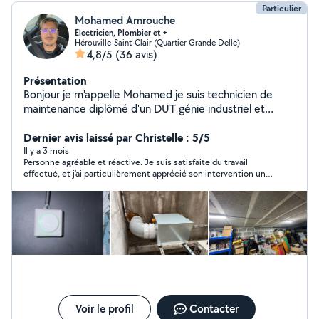
Spoken
Particulier
Mohamed Amrouche
Électricien, Plombier et +
Hérouville-Saint-Clair (Quartier Grande Delle)
4,8/5
(36 avis)
Présentation
Bonjour je m'appelle Mohamed je suis technicien de
maintenance diplômé d'un DUT génie industriel et
maintenance. Je vous propose mes services en tant
que particulier bricoleur multi-technique spécialisée en
Dernier avis laissé par Christelle : 5/5
électricité (dépannage, création, rénovation aux normes
Il y a 3 mois
Personne agréable et réactive. Je suis satisfaite du travail
en vigueur etc), en passant par la plomberie
effectué, et j’ai particulièrement apprécié son intervention un
(débouchage, pose et dépose WC, remplacement
dimanche, ce qui a été très appréciable.
équipement sanitaire ou robinetterie, joints mastique
sanitaires etc) et enfin jusqu'au montage de meuble,
support TV, petit travaux etc. Je serais vous aidez dans
pas mal de domaine en tant que technicien de
maintenance j'ai une méthode de travail bien à moi.
Voir le profil
Contacter