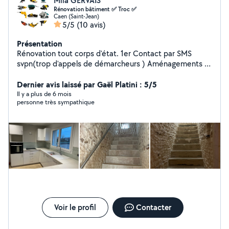
Mila GERVAIS
Rénovation bâtiment ✅ Troc ✅
Caen (Saint-Jean)
5/5
(10 avis)
Présentation
Rénovation tout corps d'état. 1er Contact par SMS
svpn(trop d'appels de démarcheurs ) Aménagements et
décoration, intérieur et extérieur. Rénovation Électricité,
Carrelages, faïences, plomberies, cloisons placo, enduit,
Dernier avis laissé par Gaël Platini : 5/5
peintures, montage meubles cuisines/dressing , sol
Il y a plus de 6 mois
personne très sympathique
parquet bois ou melaminé, ponçage, vitrification,
vernissage, Je suis équipé, disponible, travail très propre
et de qualité. Rénovation murs en pierres, jointements
murs pierres, piquage murs pierres contre rremontées
capillaires.
Voir le profil
Contacter