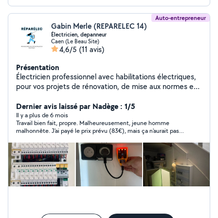
Auto-entrepreneur
Gabin Merle (REPARELEC 14)
Électricien, depanneur
Caen (Le Beau Site)
4,6/5
(11 avis)
Présentation
Électricien professionnel avec habilitations électriques,
pour vos projets de rénovation, de mise aux normes et
de dépannage
Dernier avis laissé par Nadège : 1/5
Il y a plus de 6 mois
Travail bien fait, propre. Malheureusement, jeune homme
malhonnête. J'ai payé le prix prévu (83€), mais ça n'aurait pas
dû. En fait, après accord il a juste réparé et n'a pas changé ma
prise (je préférais garder la double). Mais au moment de payer,
je lui dis qu'il faut changer les devis/facture puisque je n'ai pas
la piece neuve. Réponse : "ce n'est que 13,50€" ! Alors il a refait
vite fait un devis mais en changeant son taux horaire !! On
passe de 47 à 60 € pour ne pas perdre ses 13€ ! Je lui signale,
mais c'est de ma faute en gros, quand on fait appel à un pro il
faut payer. Alors payer plus oui, augmenter ses tarifs dans la
seconde quand les travaux sont faits, non. Intolérable.