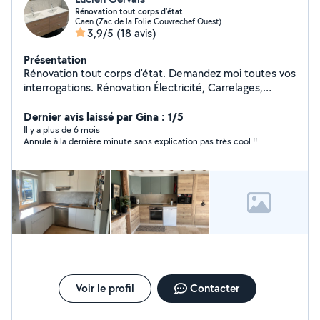
Rénovation tout corps d'état
Caen (Zac de la Folie Couvrechef Ouest)
3,9/5
(18 avis)
Présentation
Rénovation tout corps d'état. Demandez moi toutes vos
interrogations. Rénovation Électricité, Carrelages,
plomberies, placo, enduit, meubles, pierres,etc Je suis
équipé, disponible, travail de propre et de qualité.
Dernier avis laissé par Gina : 1/5
Il y a plus de 6 mois
Annule à la dernière minute sans explication pas très cool !!
Voir le profil
Contacter