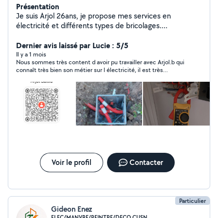
Présentation
Je suis Arjol 26ans, je propose mes services en
électricité et différents types de bricolages.
Dynamique, sérieux et respectueux
Dernier avis laissé par Lucie : 5/5
Il y a 1 mois
Nous sommes très content d avoir pu travailler avec Arjol.b qui
connaît très bien son métier sur l électricité, il est très
professionnelle, gentil, polie ...des que l on à besoin on le
rappelle sans hésiter
Voir le profil
Contacter
Particulier
Gideon Enez
ELEC/MANVRE/PEINTRE/DECO CUSN