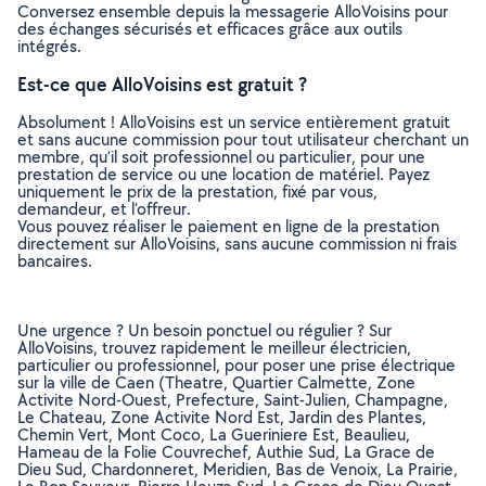
Conversez ensemble depuis la messagerie AlloVoisins pour
des échanges sécurisés et efficaces grâce aux outils
intégrés.
Est-ce que AlloVoisins est gratuit ?
Absolument ! AlloVoisins est un service entièrement gratuit
et sans aucune commission pour tout utilisateur cherchant un
membre, qu’il soit professionnel ou particulier, pour une
prestation de service ou une location de matériel. Payez
uniquement le prix de la prestation, fixé par vous,
demandeur, et l’offreur.
Vous pouvez réaliser le paiement en ligne de la prestation
directement sur AlloVoisins, sans aucune commission ni frais
bancaires.
Une urgence ? Un besoin ponctuel ou régulier ? Sur
AlloVoisins, trouvez rapidement le meilleur électricien,
particulier ou professionnel, pour poser une prise électrique
sur la ville de Caen (Theatre, Quartier Calmette, Zone
Activite Nord-Ouest, Prefecture, Saint-Julien, Champagne,
Le Chateau, Zone Activite Nord Est, Jardin des Plantes,
Chemin Vert, Mont Coco, La Gueriniere Est, Beaulieu,
Hameau de la Folie Couvrechef, Authie Sud, La Grace de
Dieu Sud, Chardonneret, Meridien, Bas de Venoix, La Prairie,