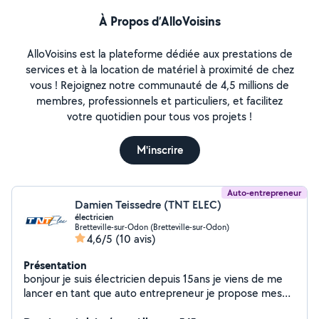
CONTACTER POUR PLUS D'INFORMATIONS
À Propos d’AlloVoisins
AlloVoisins est la plateforme dédiée aux prestations de
services et à la location de matériel à proximité de chez
vous ! Rejoignez notre communauté de 4,5 millions de
membres, professionnels et particuliers, et facilitez
votre quotidien pour tous vos projets !
M'inscrire
Auto-entrepreneur
Damien Teissedre (TNT ELEC)
électricien
Bretteville-sur-Odon (Bretteville-sur-Odon)
4,6/5
(10 avis)
Présentation
bonjour je suis électricien depuis 15ans je viens de me
lancer en tant que auto entrepreneur je propose mes
service. je fais des dépannages ,rénovation , change les