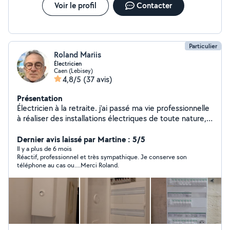
Voir le profil
Contacter
Particulier
Roland Mariis
Électricien
Caen (Lebisey)
4,8/5
(37 avis)
Présentation
Électricien à la retraite. j'ai passé ma vie professionnelle
à réaliser des installations électriques de toute nature,
aussi bien dans l'industrie que pour le particulier. Mon
premier métier est le câblage d'armoire .Si vous avez
Dernier avis laissé par Martine : 5/5
des tableaux à rénover pas de problème je sais faire.En
Il y a plus de 6 mois
Réactif, professionnel et très sympathique. Je conserve son
ce moment je refait une maison entièrement et j'ai en
téléphone au cas ou....Merci Roland.
plus une cliente fidèle à qui je rend pas mal de service
.Pour l'instant pas de réclamation. Je suis à l'écoute et
résoud certains problèmes au téléphone dans la mesure
du possible. Parfois c'est moins compliqué que ce que
l'on croit. je peux aussi rendre de menus services de
bricolage:fixer une tablette,démonter une porte de four