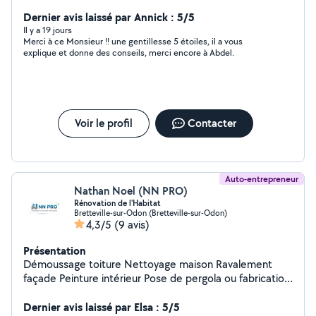
propose mes services en tant que particulier pour du
bricolage et en électricité tout type de travaux,
Dernier avis laissé par Annick : 5/5
dépannage et installation rénovation reparation
Il y a 19 jours
Merci à ce Monsieur !! une gentillesse 5 étoiles, il a vous
électroménager,mécanique ,plomberie ,bricolages, ,
explique et donne des conseils, merci encore à Abdel.
Voir le profil
Contacter
Auto-entrepreneur
Nathan Noel (NN PRO)
Rénovation de l'Habitat
Bretteville-sur-Odon (Bretteville-sur-Odon)
4,3/5
(9 avis)
Présentation
Démoussage toiture Nettoyage maison Ravalement
façade Peinture intérieur Pose de pergola ou fabrication
Terrasse Petite maçonnerie Muret Enduit
Dernier avis laissé par Elsa : 5/5