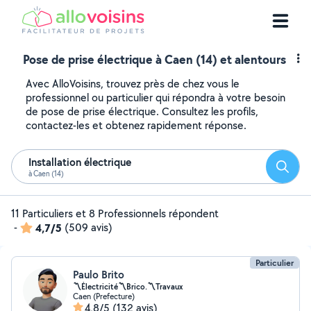
Pose de prise électrique à Caen (14) et alentours
Avec AlloVoisins, trouvez près de chez vous le
professionnel ou particulier qui répondra à votre besoin
de pose de prise électrique. Consultez les profils,
contactez-les et obtenez rapidement réponse.
Installation électrique
Reche
à Caen (14)
11 Particuliers et 8 Professionnels répondent
-
4,7/5
(509 avis)
Particulier
Paulo Brito
〽️Électricité〽️Brico.〽️Travaux
Caen (Prefecture)
4,8/5
(132 avis)