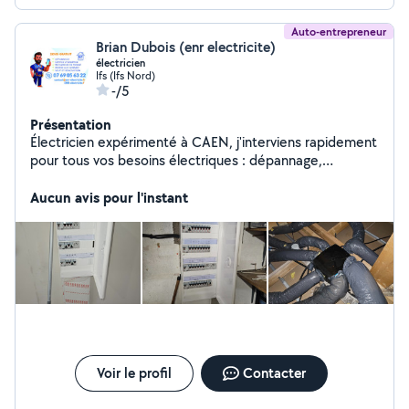
Auto-entrepreneur
Brian Dubois (enr electricite)
électricien
Ifs (Ifs Nord)
-/5
Présentation
Électricien expérimenté à CAEN, j'interviens rapidement
pour tous vos besoins électriques : dépannage,
rénovation ou installation neuve. Mes services :
Dépannage (pannes, courts-circuits, disjoncteurs) Mise
Aucun avis pour l'instant
aux normes et sécurisation de vos installations
Installation (prises, interrupteurs, luminaires, tableaux
électriques) Je garantis un travail sérieux, sécurisé et
conforme aux normes. Devis clair et rapide
Voir le profil
Contacter