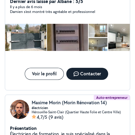
tableaux électriques, mise en conformité, installation
Dernier avis laissé par Albane : 5/5
interphone, alarme, l'entretien et le remplacement des
Il y a plus de 6 mois
Damien s’est montré très agréable et professionnel
VMC , pose de motorisation de portail , pose volet
roulant électrique . je suis une personne sérieuse
consciencieuse respectueuse et de confiance .
n'hésitez pas a me contacter par mail ou par téléphone .
DEVIS GRATUITS cordialement
Voir le profil
Contacter
Auto-entrepreneur
Maxime Morin (Morin Rénovation 14)
électricien
Hérouville-Saint-Clair (Quartier Haute Folie et Centre Ville)
4,7/5
(9 avis)
Présentation
Électricien de formation, je suis spécialisé dans la