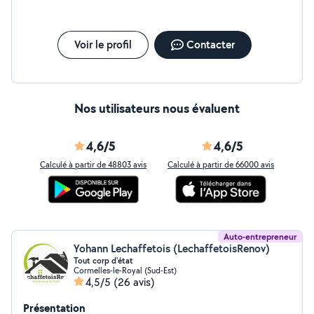
satisfaction de mes clients est au cœur de mes
priorités. Je me déplace rapidement dans tout le
Calvados. N'hésitez pas à me contacter pour échanger
sur votre projet !
Voir le profil
Contacter
Nos utilisateurs nous évaluent
4,6/5
4,6/5
Calculé à partir de 48803 avis
Calculé à partir de 66000 avis
Auto-entrepreneur
Yohann Lechaffetois (LechaffetoisRenov)
Tout corp d'état
Cormelles-le-Royal (Sud-Est)
4,5/5
(26 avis)
Présentation