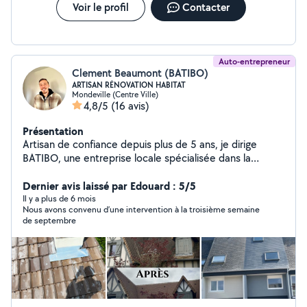
Voir le profil
Contacter
Auto-entrepreneur
Clement Beaumont (BATIBO)
ARTISAN RÉNOVATION HABITAT
Mondeville (Centre Ville)
4,8/5
(16 avis)
Présentation
Artisan de confiance depuis plus de 5 ans, je dirige
BATIBO, une entreprise locale spécialisée dans la
couverture, le traitement de toiture et façade,
l'isolation, la peinture extérieure/intérieure et la
Dernier avis laissé par Edouard : 5/5
ventilation. Que votre chantier soit petit ou important,
Il y a plus de 6 mois
Nous avons convenu d’une intervention à la troisième semaine
j'interviens avec sérieux, respect des délais et qualité
de septembre
garantie. Je vous propose des solutions durables et
esthétiques, adaptées à votre maison et à votre
budget, avec devis clairs et détaillés. Chaque client
bénéficie d'un accompagnement personnalisé, d'une
garantie décennale, et d'un travail soigné, dans les
règles de l'art. Avec plus de 21 avis Google 5/5, la