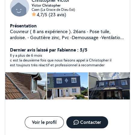
Christopher Victor
Victor Christopher
Caen (La Grace de Dieu Est)
4,7/5
(23 avis)
Présentation
Couvreur ( 8 ans expérience ). 26ans - Pose tuile,
ardoise. - Gouttière zinc, Pvc -Demoussage -Ventilation
de toit. - Velux. -Pose de bardage bois et terrasse bois -
isolation de comble. ( Laine ou soufflet )
Dernier avis laissé par Fabienne : 5/5
Il y a plus de 6 mois
c est la deuxième fois que nous faisons appel à Christopher il
est toujours très réactif et professionnel à recommander
Voir le profil
Contacter