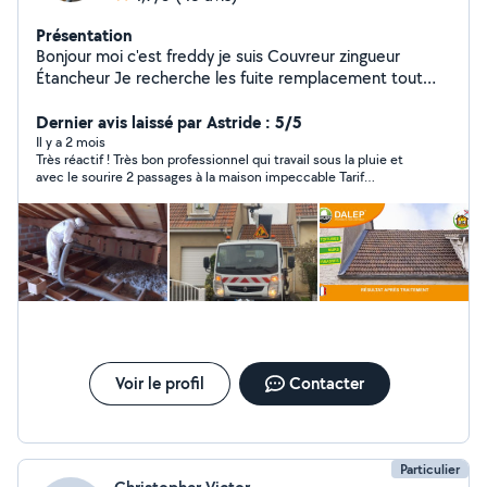
Présentation
Bonjour moi c'est freddy je suis Couvreur zingueur
Étancheur Je recherche les fuite remplacement tout
type de tuile (toiture) isolation des combles traitement
de charpente réparation de toiture dépannage urgent
Dernier avis laissé par Astride : 5/5
étanchéité pose de velux Nettoyage de toiture et
Il y a 2 mois
Très réactif ! Très bon professionnel qui travail sous la pluie et
façade enduit projeter peinture de sol résine colorée
avec le sourire 2 passages à la maison impeccable Tarif
sur toiture application au pistolet changement et
abordable Personne super sympa Merci beaucoup je
nettoyage de gouttière peinture ravalement de Façade
recommande
isolation par extérieur Mon numéro de téléphone --->
Zéro six , cinquante , vingt-six , cinquante-cinq ,
quatorze plus de 30 ans d'expérience Devis et
déplacement gratuit n'hésitez pas à nous contacter
Assurance décennale
Voir le profil
Contacter
Particulier