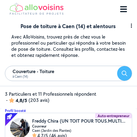
Pose de toiture à Caen (14) et alentours
Avec AlloVoisins, trouvez près de chez vous le
professionnel ou particulier qui répondra à votre besoin
de pose de toiture. Consultez les profils, contactez-les
et obtenez rapidement réponse.
Couverture - Toiture
Reche
à Caen (14)
3 Particuliers et 11 Professionnels répondent
-
4,8/5
(203 avis)
Profil boosté
Auto-entrepreneur
Freddy Chira (UN TOIT POUR TOUS.MULTISERVICES)
Couvreur
Caen (Jardin des Plantes)
4,7/5
(46 avis)