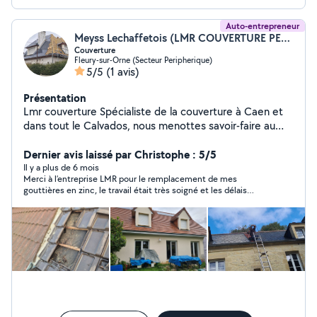
Auto-entrepreneur
Meyss Lechaffetois (LMR COUVERTURE PERE ET FILS)
Couverture
Fleury-sur-Orne (Secteur Peripherique)
5/5
(1 avis)
Présentation
Lmr couverture Spécialiste de la couverture à Caen et
dans tout le Calvados, nous menottes savoir-faire au
service de vos projets de toiture, de l'entretien avec
réactivité et professionnalisme. Nous sommes agréé
Dernier avis laissé par Christophe : 5/5
dalep et applicateur du produit dalep
Il y a plus de 6 mois
Merci à l’entreprise LMR pour le remplacement de mes
gouttières en zinc, le travail était très soigné et les délais
respectés .