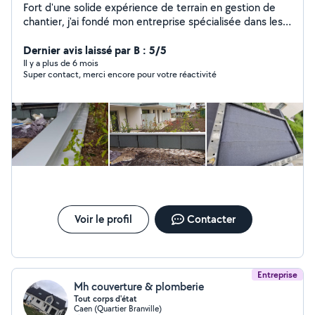
Fort d'une solide expérience de terrain en gestion de
chantier, j'ai fondé mon entreprise spécialisée dans les
travaux d'étanchéité. Rigoureux et réactif, je mets mon
expertise technique au service de vos projets de
Dernier avis laissé par B : 5/5
construction et de rénovation pour assurer
Il y a plus de 6 mois
Super contact, merci encore pour votre réactivité
l'imperméabilité parfaite de vos structures, notamment
les toitures-terrasses.
Voir le profil
Contacter
Entreprise
Mh couverture & plomberie
Tout corps d'état
Caen (Quartier Branville)