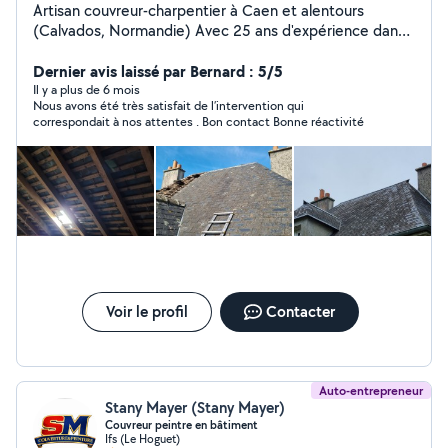
Artisan couvreur-charpentier à Caen et alentours
(Calvados, Normandie) Avec 25 ans d'expérience dans
le métier, titulaire du CAP Couverture, Zingueur et BEP
Charpente. Spécialisé en charpente traditionnelle,
Dernier avis laissé par Bernard : 5/5
couverture (neuf & rénovation), pose de Velux,
Il y a plus de 6 mois
Nous avons été très satisfait de l’intervention qui
gouttières zinc & PVC, nettoyage et traitement de
correspondait à nos attentes . Bon contact Bonne réactivité
toiture. Pro, sérieux et familial : écoute attentive,
conseils honnêtes, travail soigné et respect des délais.
De la petite intervention à la rénovation complète, on
fait les choses bien, comme il faut ! Devis gratuit
Contactez-moi ! Travail avec assurance Décennale
charpente / couverture
Voir le profil
Contacter
Auto-entrepreneur
Stany Mayer (Stany Mayer)
Couvreur peintre en bâtiment
Ifs (Le Hoguet)