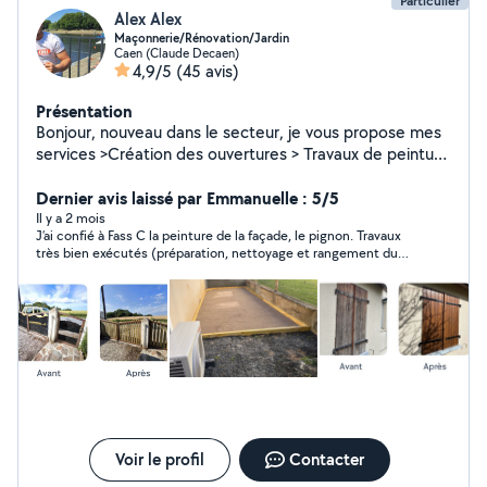
Particulier
Alex Alex
Maçonnerie/Rénovation/Jardin
Caen (Claude Decaen)
4,9/5
(45 avis)
Présentation
Bonjour, nouveau dans le secteur, je vous propose mes
services >Création des ouvertures > Travaux de peinture
>Nettoyage des Vérandas Extérieur >Entretien des
Espaces Verts >Aménagement de Jardin N'hésitez pas à
Dernier avis laissé par Emmanuelle : 5/5
me contacter afin de pouvoir réaliser vos projets
Il y a 2 mois
J’ai confié à Fass C la peinture de la façade, le pignon. Travaux
ensemble .
très bien exécutés (préparation, nettoyage et rangement du
materiel). M Fass est ponctuel, discret et serviable.
Communication facile et agréable. Je recommande vivement.
Voir le profil
Contacter