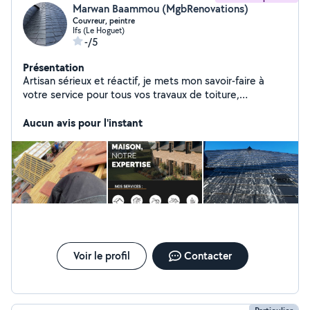
Marwan Baammou (MgbRenovations)
Couvreur, peintre
Ifs (Le Hoguet)
-/5
Présentation
Artisan sérieux et réactif, je mets mon savoir-faire à
votre service pour tous vos travaux de toiture,
couverture, rénovation et entretien. Travail soigné, devis
gratuit et respect des délais sont mes priorités.
Aucun avis pour l'instant
N'hésitez pas à me contacter, je serai ravi de vous
accompagner dans votre projet.
Voir le profil
Contacter