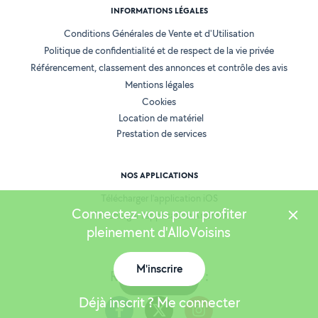
INFORMATIONS LÉGALES
Conditions Générales de Vente et d'Utilisation
Politique de confidentialité et de respect de la vie privée
Référencement, classement des annonces et contrôle des avis
Mentions légales
Cookies
Location de matériel
Prestation de services
NOS APPLICATIONS
Télécharger l’application iOS
Connectez-vous pour profiter
Télécharger l’application Android
pleinement d'AlloVoisins
M'inscrire
Retrouvez-nous :
Carte
Déjà inscrit ? Me connecter