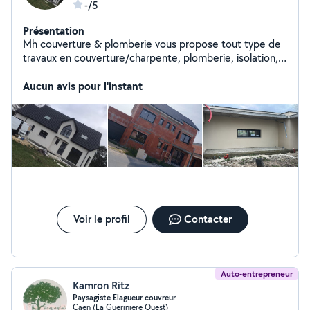
-/5
Présentation
Mh couverture & plomberie vous propose tout type de
travaux en couverture/charpente, plomberie, isolation,
maçonnerie. Nous avons une équipe jeune et
dynamique qui savent satisfaire le besoin du client.
Aucun avis pour l'instant
N'hésitez pas à nous contacter nous serons vous faire
des prestations de qualité sans vous ruiner.
Voir le profil
Contacter
Auto-entrepreneur
Kamron Ritz
Paysagiste Elagueur couvreur
Caen (La Gueriniere Ouest)